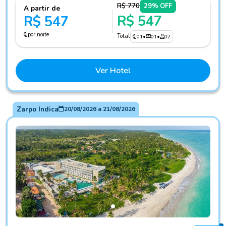
R$ 770
29% OFF
A partir de
R$ 547
R$ 547
por noite
Total
01
•
01
•
02
Ver Hotel
Zarpo Indica
20/08/2026
a
21/08/2026
Fotos do hotel Maragogi Brisa