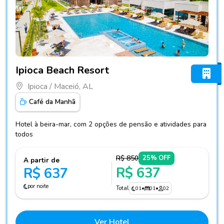
Fotos do hotel Ipioca Beach Resort
Ipioca Beach Resort
Ipioca / Maceió, AL
Café da Manhã
Hotel à beira-mar, com 2 opções de pensão e atividades para
todos
R$ 850
25% OFF
A partir de
R$ 637
R$ 637
por noite
Total
01
•
01
•
02
Ver Hotel