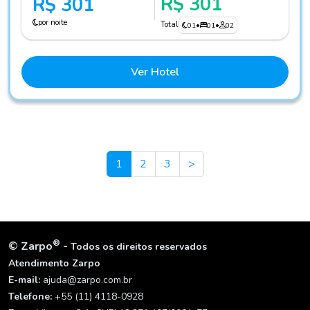
R$ 301
R$ 301
por noite
Total
01
•
01
•
02
Ver Hotel
Next
1
2
3
>
®
©
Zarpo
-
Todos os direitos reservados
Atendimento Zarpo
E-mail:
ajuda@zarpo.com.br
Telefone:
+55 (11) 4118-0928