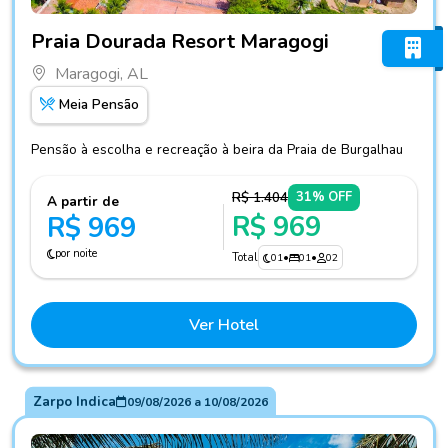
Fotos do hotel Praia Dourada Resort Maragogi
Praia Dourada Resort Maragogi
Maragogi, AL
Meia Pensão
Pensão à escolha e recreação à beira da Praia de Burgalhau
R$ 1.404
31% OFF
A partir de
R$ 969
R$ 969
por noite
Total
01
•
01
•
02
Ver Hotel
Zarpo Indica
09/08/2026
a
10/08/2026