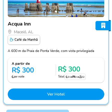
Fotos do hotel Acqua Inn
Acqua Inn
Maceió, AL
Café da Manhã
A 600 m da Praia de Ponta Verde, com vista privilegiada
A partir de
R$ 300
R$ 300
por noite
Total
01
•
01
•
02
Ver Hotel