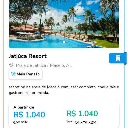
Fotos do hotel Jatiúca Resort
Jatiúca Resort
Praia de Jatiúca / Maceió, AL
Meia Pensão
resort pé na areia de Maceió com lazer completo, coqueirais e
gastronomia premiada.
A partir de
R$ 1.040
R$ 1.040
por noite
Total
01
•
01
•
02