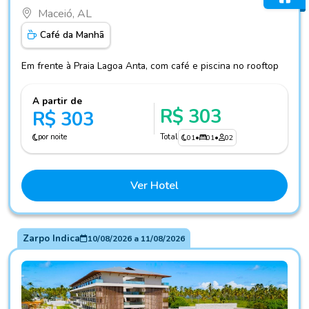
Maceió, AL
Café da Manhã
Em frente à Praia Lagoa Anta, com café e piscina no rooftop
A partir de
R$ 303
R$ 303
por noite
Total
01
•
01
•
02
Ver Hotel
Zarpo Indica
10/08/2026
a
11/08/2026