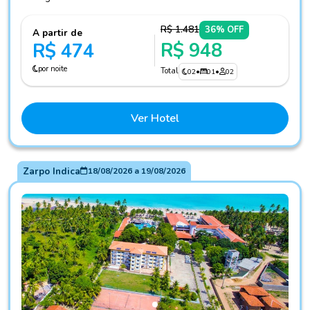
R$ 1.481
36% OFF
A partir de
R$ 948
R$ 474
por noite
Total
02
•
01
•
02
Ver Hotel
Zarpo Indica
18/08/2026
a
19/08/2026