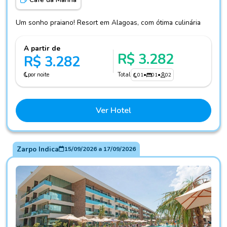
Um sonho praiano! Resort em Alagoas, com ótima culinária
A partir de
R$ 3.282
R$ 3.282
por noite
Total
01
•
01
•
02
Ver Hotel
Zarpo Indica
15/09/2026
a
17/09/2026