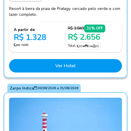
Resort à beira da praia de Pratagy, cercado pelo verde e com
lazer completo.
R$ 3.849
31% OFF
A partir de
R$ 2.656
R$ 1.328
por noite
Total
02
•
01
•
02
Ver Hotel
Zarpo Indica
30/08/2026
a
31/08/2026