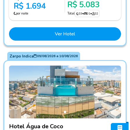
R$ 5.083
R$ 1.694
por noite
Total
03
•
01
•
02
Ver Hotel
Zarpo Indica
09/08/2026
a
10/08/2026
Fotos do hotel Hotel Água de Coco
Hotel Água de Coco