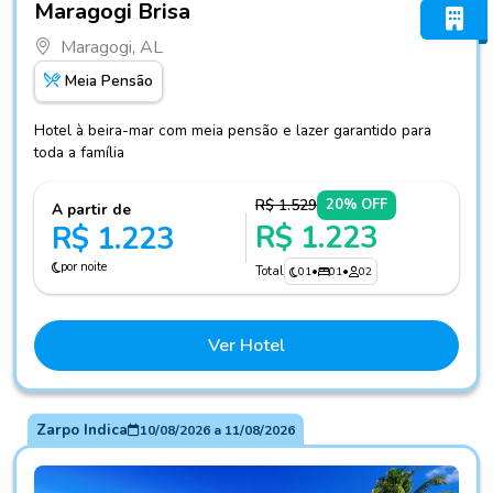
Maragogi Brisa
Maragogi, AL
Meia Pensão
Hotel à beira-mar com meia pensão e lazer garantido para
toda a família
R$ 1.529
20% OFF
A partir de
R$ 1.223
R$ 1.223
por noite
Total
01
•
01
•
02
Ver Hotel
Zarpo Indica
10/08/2026
a
11/08/2026