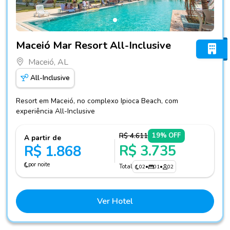
Fotos do hotel Maceió Mar Resort All-Inclusive
Maceió Mar Resort All-Inclusive
Maceió, AL
All-Inclusive
Resort em Maceió, no complexo Ipioca Beach, com
experiência All-Inclusive
R$ 4.611
19% OFF
A partir de
R$ 3.735
R$ 1.868
por noite
Total
02
•
01
•
02
Ver Hotel