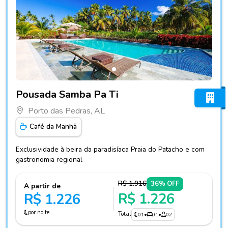
Fotos do hotel Pousada Samba Pa Ti
Pousada Samba Pa Ti
Porto das Pedras, AL
Café da Manhã
Exclusividade à beira da paradisíaca Praia do Patacho e com
gastronomia regional
R$ 1.916
36% OFF
A partir de
R$ 1.226
R$ 1.226
por noite
Total
01
•
01
•
02