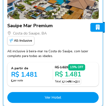
Fotos do hotel Sauipe Mar Premium
Sauipe Mar Premium
Costa do Sauipe, BA
All-Inclusive
All inclusive à beira-mar na Costa do Sauípe, com lazer
completo para todas as idades.
R$ 1.829
19% OFF
A partir de
R$ 1.481
R$ 1.481
por noite
Total
01
•
01
•
02
Ver Hotel