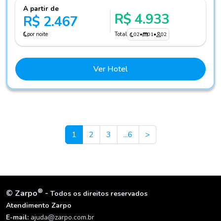
A partir de
R$ 4.933
R$ 2.467
por noite
Total
02
•
01
•
02
Ver Hotel
Next
1
2
3
...6
>
®
©
Zarpo
-
Todos os direitos reservados
Atendimento Zarpo
E-mail:
ajuda@zarpo.com.br