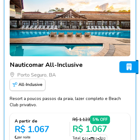
Fotos do hotel Nauticomar All-Inclusive
Nauticomar All-Inclusive
Porto Seguro, BA
All-Inclusive
Resort a poucos passos da praia, lazer completo e Beach
Club privativo.
R$ 1.123
5% OFF
A partir de
R$ 1.067
R$ 1.067
por noite
Total
01
•
01
•
02