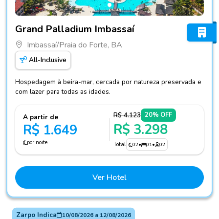
Fotos do hotel Grand Palladium Imbassaí
Grand Palladium Imbassaí
Imbassaí/Praia do Forte, BA
All-Inclusive
Hospedagem à beira-mar, cercada por natureza preservada e
com lazer para todas as idades.
R$ 4.123
20% OFF
A partir de
R$ 3.298
R$ 1.649
por noite
Total
02
•
01
•
02
Ver Hotel
Zarpo Indica
10/08/2026
a
12/08/2026