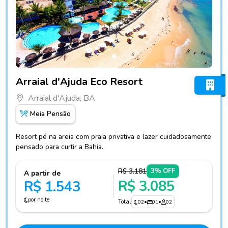
Fotos do hotel Arraial d'Ajuda Eco Resort
Arraial d'Ajuda Eco Resort
Arraial d'Ajuda, BA
Meia Pensão
Resort pé na areia com praia privativa e lazer cuidadosamente
pensado para curtir a Bahia.
R$ 3.181
3% OFF
A partir de
R$ 3.085
R$ 1.543
por noite
Total
02
•
01
•
02