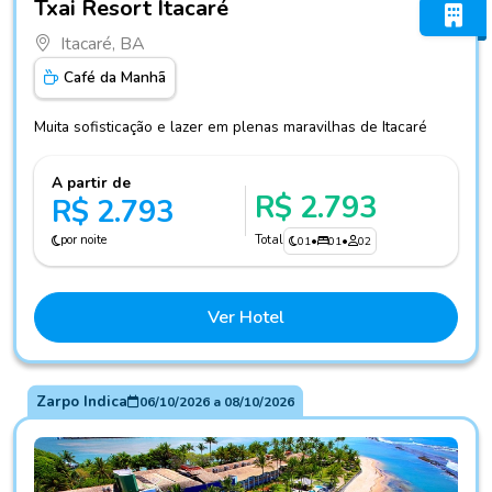
Txai Resort Itacaré
Itacaré, BA
Café da Manhã
Muita sofisticação e lazer em plenas maravilhas de Itacaré
A partir de
R$ 2.793
R$ 2.793
por noite
Total
01
•
01
•
02
Ver Hotel
Zarpo Indica
06/10/2026
a
08/10/2026