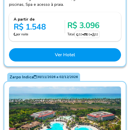
piscinas, Spa e acesso à praia.
A partir de
R$ 3.096
R$ 1.548
por noite
Total
02
•
01
•
02
Ver Hotel
Zarpo Indica
30/11/2026
a
02/12/2026