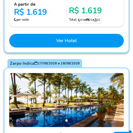
A partir de
R$ 1.619
R$ 1.619
por noite
Total
01
•
01
•
02
Ver Hotel
Zarpo Indica
17/08/2026
a
18/08/2026
Fotos do hotel Txai Resort Itacaré