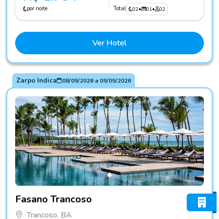
por noite
Total
02
•
01
•
02
Ver Hotel
Zarpo Indica
08/09/2026
a
09/09/2026
Fotos do hotel Fasano Trancoso
Fasano Trancoso
Trancoso, BA