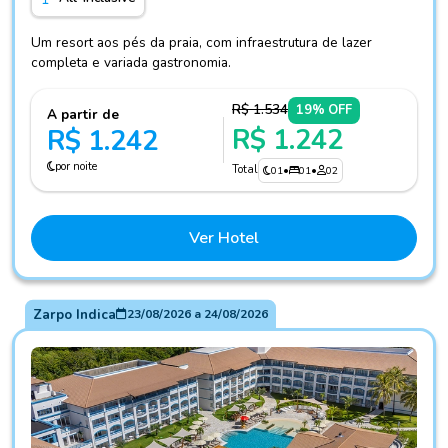
Um resort aos pés da praia, com infraestrutura de lazer
completa e variada gastronomia.
R$ 1.534
19% OFF
A partir de
R$ 1.242
R$ 1.242
por noite
Total
01
•
01
•
02
Ver Hotel
Zarpo Indica
23/08/2026
a
24/08/2026