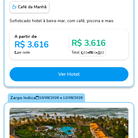
Café da Manhã
Sofisticado hotel à beira-mar, com café, piscina e mais
A partir de
R$ 3.616
R$ 3.616
por noite
Total
01
•
01
•
02
Ver Hotel
Zarpo Indica
10/08/2026
a
12/08/2026