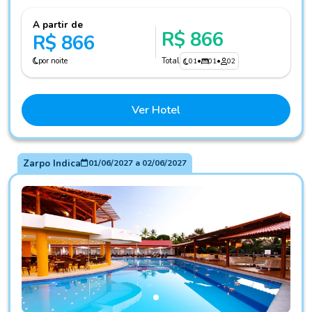
A partir de
R$ 866
R$ 866
por noite
Total
01
•
01
•
02
Ver Hotel
Zarpo Indica
01/06/2027
a
02/06/2027