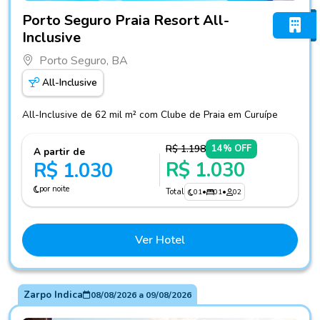
Fotos do hotel Porto Seguro Praia Resort All-Inclusive
Porto Seguro Praia Resort All-
Inclusive
Porto Seguro, BA
All-Inclusive
All-Inclusive de 62 mil m² com Clube de Praia em Curuípe
R$ 1.198
14% OFF
A partir de
R$ 1.030
R$ 1.030
por noite
Total
01
•
01
•
02
Ver Hotel
Zarpo Indica
08/08/2026
a
09/08/2026