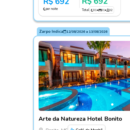
R$ 692
R$ 692
por noite
Total
01
•
01
•
02
Zarpo Indica
12/08/2026
a
13/08/2026
Fotos do hotel Arte da Natureza Hotel Bonit
Arte da Natureza Hotel Bonito