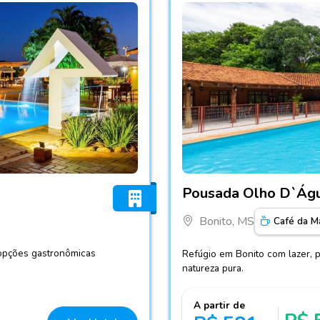
Fotos do hotel Pousada O
Pousada Olho D`Ág
Bonito, MS
Café da M
 opções gastronômicas
Refúgio em Bonito com lazer, 
natureza pura.
A partir de