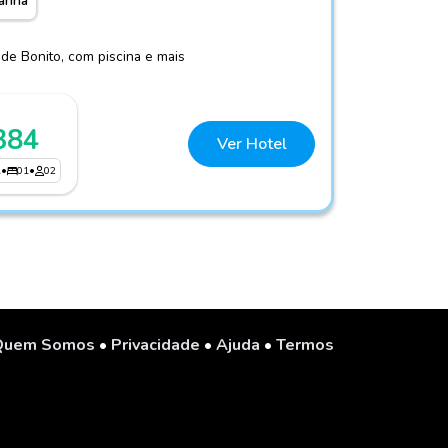
anhã
 de Bonito, com piscina e mais
384
Ver Hotel
1
•
01
•
02
Quem Somos
•
Privacidade
•
Ajuda
•
Termos