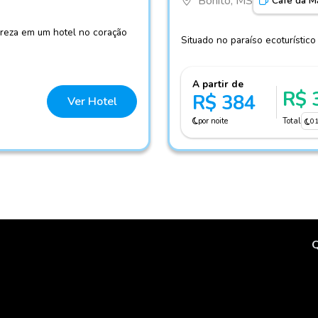
Bonito, MS
Café da M
tureza em um hotel no coração
Situado no paraíso ecoturístico
A partir de
R$ 
R$ 384
Ver Hotel
por noite
Total
0