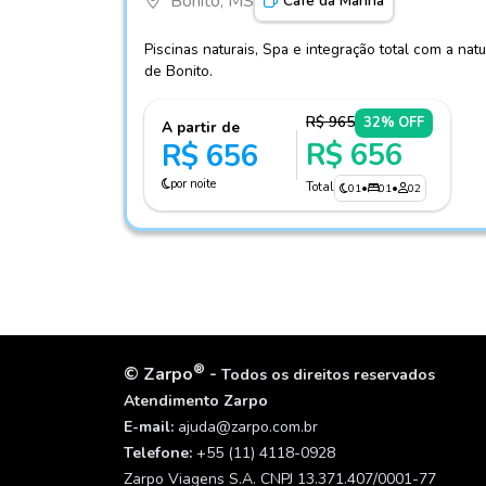
Bonito, MS
Café da Manhã
Piscinas naturais, Spa e integração total com a na
de Bonito.
R$ 965
32% OFF
A partir de
R$ 656
R$ 656
por noite
Total
01
•
01
•
02
®
©
Zarpo
-
Todos os direitos reservados
Atendimento Zarpo
E-mail:
ajuda@zarpo.com.br
Telefone:
+55 (11) 4118-0928
Zarpo Viagens S.A. CNPJ 13.371.407/0001-77