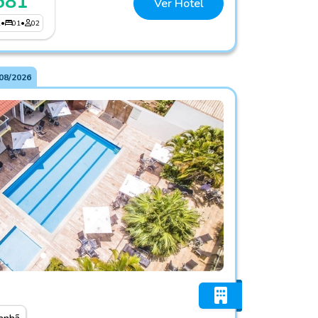
581
Ver Hotel
1
•
01
•
02
08/2026
l