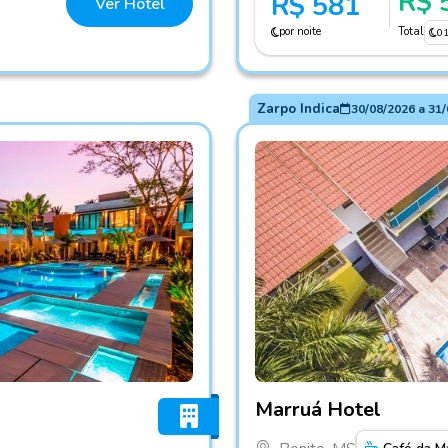
R$ 
R$ 581
Ver Hotel
por noite
Total
0
Zarpo Indica
30/08/2026
a
31/
o
Fotos do hotel Marruá Hote
Marruá Hotel