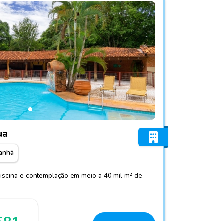
lho D`Água
ua
anhã
piscina e contemplação em meio a 40 mil m² de