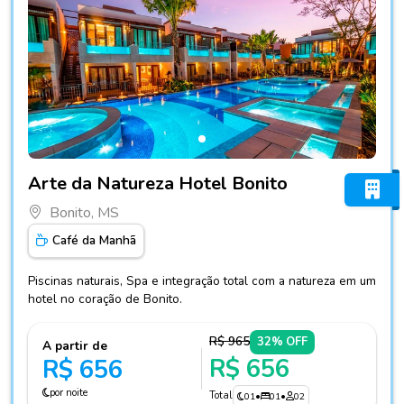
Fotos do hotel Arte da Natureza Hotel Bonito
Arte da Natureza Hotel Bonito
Bonito, MS
Café da Manhã
Piscinas naturais, Spa e integração total com a natureza em um
hotel no coração de Bonito.
R$ 965
32% OFF
A partir de
R$ 656
R$ 656
por noite
Total
01
•
01
•
02