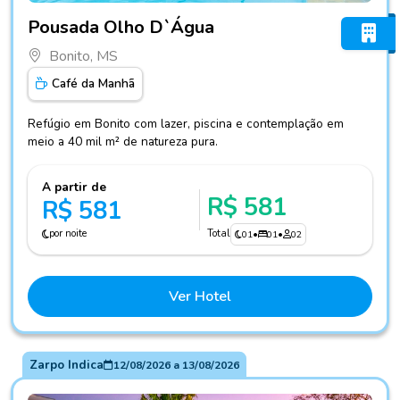
Fotos do hotel Pousada Olho D`Água
Pousada Olho D`Água
Bonito, MS
Café da Manhã
Refúgio em Bonito com lazer, piscina e contemplação em
meio a 40 mil m² de natureza pura.
A partir de
R$ 581
R$ 581
por noite
Total
01
•
01
•
02
Ver Hotel
Zarpo Indica
12/08/2026
a
13/08/2026