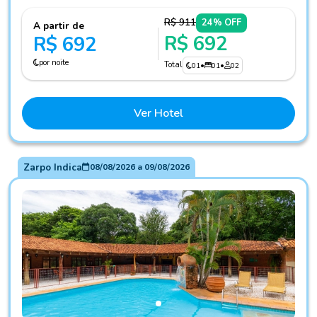
R$ 911
24% OFF
A partir de
R$ 692
R$ 692
por noite
Total
01
•
01
•
02
Ver Hotel
Zarpo Indica
08/08/2026
a
09/08/2026