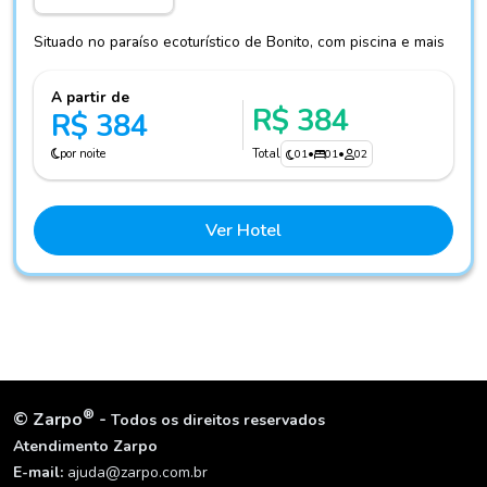
Situado no paraíso ecoturístico de Bonito, com piscina e mais
A partir de
R$ 384
R$ 384
por noite
Total
01
•
01
•
02
Ver Hotel
®
©
Zarpo
-
Todos os direitos reservados
Atendimento Zarpo
E-mail:
ajuda@zarpo.com.br