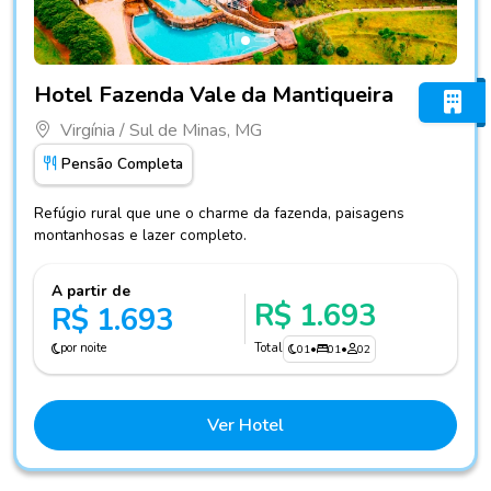
Fotos do hotel Hotel Fazenda Vale da Mantiqueira
Hotel Fazenda Vale da Mantiqueira
Virgínia / Sul de Minas, MG
Pensão Completa
Refúgio rural que une o charme da fazenda, paisagens
montanhosas e lazer completo.
A partir de
R$ 1.693
R$ 1.693
por noite
Total
01
•
01
•
02
Ver Hotel