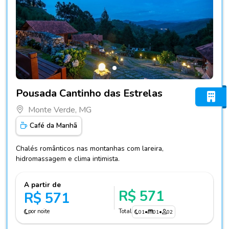
Fotos do hotel Pousada Cantinho das Estrelas
Pousada Cantinho das Estrelas
Monte Verde, MG
Café da Manhã
Chalés românticos nas montanhas com lareira,
hidromassagem e clima intimista.
A partir de
R$ 571
R$ 571
por noite
Total
01
•
01
•
02