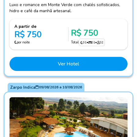
Luxo e romance em Monte Verde com chalés sofisticados,
hidro e café da manhã artesanal.
A partir de
R$ 750
R$ 750
por noite
Total
01
•
01
•
02
Ver Hotel
Zarpo Indica
09/08/2026
a
10/08/2026