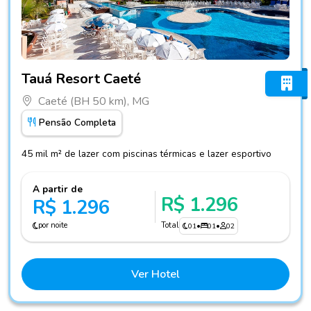
Fotos do hotel Tauá Resort Caeté
Tauá Resort Caeté
Caeté (BH 50 km), MG
Pensão Completa
45 mil m² de lazer com piscinas térmicas e lazer esportivo
A partir de
R$ 1.296
R$ 1.296
por noite
Total
01
•
01
•
02
Ver Hotel