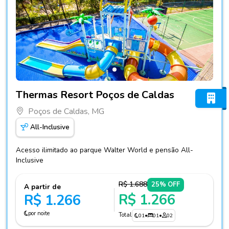
Fotos do hotel Thermas Resort Poços de Caldas
Thermas Resort Poços de Caldas
Poços de Caldas, MG
All-Inclusive
Acesso ilimitado ao parque Walter World e pensão All-
Inclusive
R$ 1.688
25% OFF
A partir de
R$ 1.266
R$ 1.266
por noite
Total
01
•
01
•
02