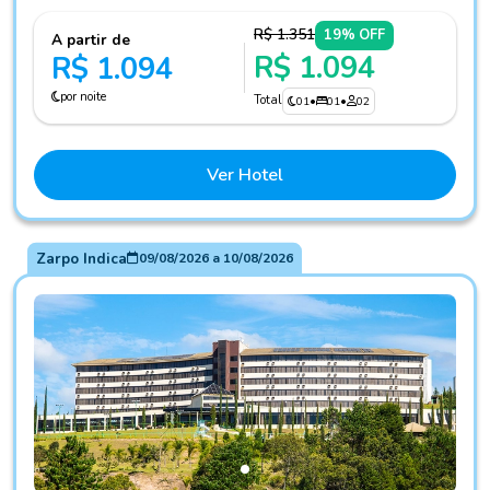
R$ 1.351
19% OFF
A partir de
R$ 1.094
R$ 1.094
por noite
Total
01
•
01
•
02
Ver Hotel
Zarpo Indica
09/08/2026
a
10/08/2026