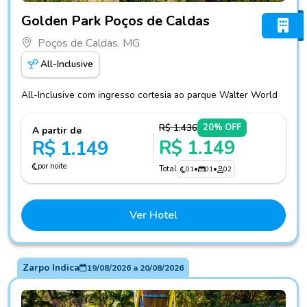
Fotos do hotel Golden Park Poços de Caldas
Golden Park Poços de Caldas
Poços de Caldas, MG
All-Inclusive
All-Inclusive com ingresso cortesia ao parque Walter World
R$ 1.436
20% OFF
A partir de
R$ 1.149
R$ 1.149
por noite
Total
01
•
01
•
02
Ver Hotel
Zarpo Indica
19/08/2026
a
20/08/2026