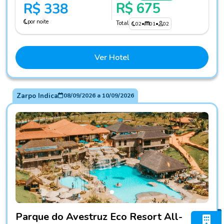
R$ 675
R$ 338
por noite
Total
02
•
01
•
02
Ver Hotel
Zarpo Indica
08/09/2026
a
10/09/2026
Fotos do hotel Parque do Avestruz Eco Resort All-Inclusive
Parque do Avestruz Eco Resort All-