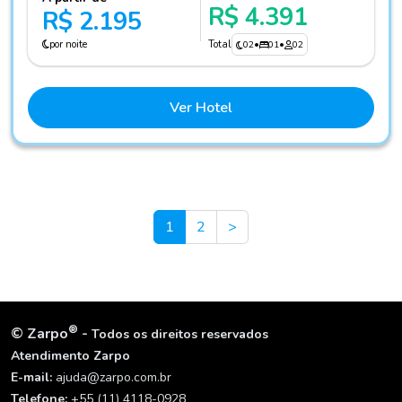
R$ 4.391
R$ 2.195
por noite
Total
02
•
01
•
02
Ver Hotel
Next
1
2
>
®
©
Zarpo
-
Todos os direitos reservados
Atendimento Zarpo
E-mail:
ajuda@zarpo.com.br
Telefone:
+55 (11) 4118-0928