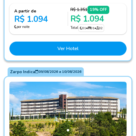
R$ 1.351
19% OFF
A partir de
R$ 1.094
R$ 1.094
por noite
Total
01
•
01
•
02
Ver Hotel
Zarpo Indica
09/08/2026
a
10/08/2026