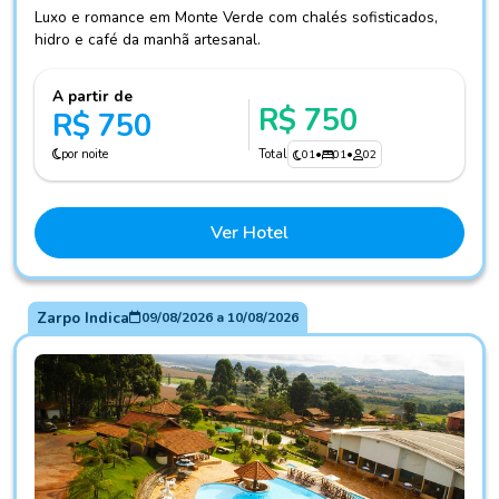
Luxo e romance em Monte Verde com chalés sofisticados,
hidro e café da manhã artesanal.
A partir de
R$ 750
R$ 750
por noite
Total
01
•
01
•
02
Ver Hotel
Zarpo Indica
09/08/2026
a
10/08/2026