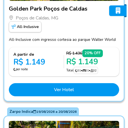
Fotos do hotel Golden Park Poços de Caldas
Golden Park Poços de Caldas
Poços de Caldas, MG
All-Inclusive
All-Inclusive com ingresso cortesia ao parque Walter World
R$ 1.436
20% OFF
A partir de
R$ 1.149
R$ 1.149
por noite
Total
01
•
01
•
02
Ver Hotel
Zarpo Indica
19/08/2026
a
20/08/2026