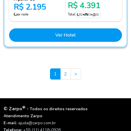
R$ 4.391
R$ 2.195
por noite
Total
02
•
01
•
02
Ver Hotel
Next
1
2
>
®
©
Zarpo
-
Todos os direitos reservados
Atendimento Zarpo
E-mail:
ajuda@zarpo.com.br
Telefone:
+55 (11) 4118-0928