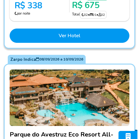
R$ 675
R$ 338
por noite
Total
02
•
01
•
02
Ver Hotel
Zarpo Indica
08/09/2026
a
10/09/2026
Fotos do hotel Parque do Avestruz Eco Resort All-Inclusive
Parque do Avestruz Eco Resort All-