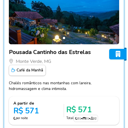
Fotos do hotel Pousada Cantinho das Estrelas
Pousada Cantinho das Estrelas
Monte Verde, MG
Café da Manhã
Chalés românticos nas montanhas com lareira,
hidromassagem e clima intimista.
A partir de
R$ 571
R$ 571
por noite
Total
01
•
01
•
02