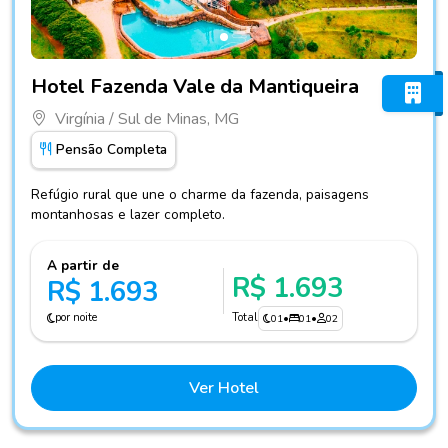
Fotos do hotel Hotel Fazenda Vale da Mantiqueira
Hotel Fazenda Vale da Mantiqueira
Virgínia / Sul de Minas, MG
Pensão Completa
Refúgio rural que une o charme da fazenda, paisagens
montanhosas e lazer completo.
A partir de
R$ 1.693
R$ 1.693
por noite
Total
01
•
01
•
02
Ver Hotel