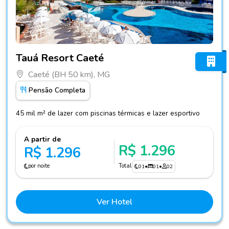
Fotos do hotel Tauá Resort Caeté
Tauá Resort Caeté
Caeté (BH 50 km), MG
Pensão Completa
45 mil m² de lazer com piscinas térmicas e lazer esportivo
A partir de
R$ 1.296
R$ 1.296
por noite
Total
01
•
01
•
02
Ver Hotel