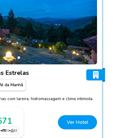
tinho das Estrelas
s Estrelas
fé da Manhã
as com lareira, hidromassagem e clima intimista.
571
Ver Hotel
1
•
01
•
02