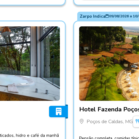
Zarpo Indica
09/08/2026
a
10/
Fotos do hotel Hotel Faze
Hotel Fazenda Poço
Poços de Caldas, MG
icados, hidro e café da manhã
Pensão completa, comidas típica