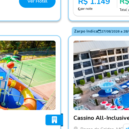
R$
R$ 1.149
Ver Hotel
por noite
Total
Zarpo Indica
27/08/2026
a
28/
ldas
Fotos do hotel Cassino All-
Cassino All-Inclusiv