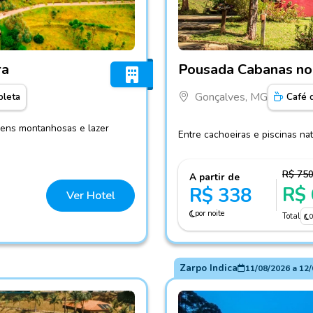
ueira
Fotos do hotel Pousada C
ra
Pousada Cabanas n
Gonçalves, MG
leta
Café 
gens montanhosas e lazer
Entre cachoeiras e piscinas n
R$ 75
A partir de
R$
R$ 338
Ver Hotel
por noite
Total
Zarpo Indica
11/08/2026
a
12/