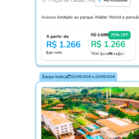
Poços de Caldas, MG
All-Inclusive
Acesso ilimitado ao parque Walter World e pensão
R$ 1.688
25% OFF
A partir de
R$ 1.266
R$ 1.266
por noite
Total
01
•
01
•
02
Zarpo Indica
21/09/2026
a
22/09/2026