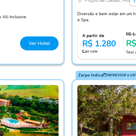
Poços de Caldas, MG
Diversão e bem-estar em um hot
 All-Inclusive
e Spa.
R$ 1
A partir de
R$
R$ 1.280
Ver Hotel
por noite
Total
Zarpo Indica
08/08/2026
a
10/