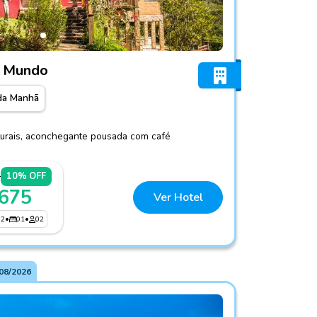
abanas no Mundo
o Mundo
da Manhã
aturais, aconchegante pousada com café
0
10% OFF
 675
Ver Hotel
02
•
01
•
02
08/2026