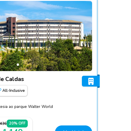
k Poços de Caldas
de Caldas
All-Inclusive
rtesia ao parque Walter World
.436
20% OFF