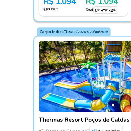
R$ 1.094
R$ 1.094
por noite
Total
01
•
01
•
02
Zarpo Indica
19/08/2026
a
20/08/2026
Fotos do hotel Thermas Resort Poços de Ca
Thermas Resort Poços de Caldas