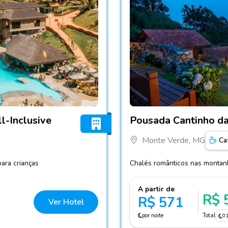
t All-Inclusive
Fotos do hotel Pousada Can
l-Inclusive
Pousada Cantinho da
Monte Verde, MG
Ca
para crianças
Chalés românticos nas montanh
A partir de
R$ 
R$ 571
Ver Hotel
por noite
Total
0