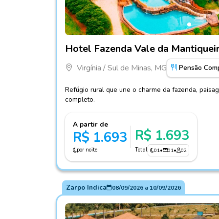
Fotos do hotel Hotel Fazenda Vale da Mantiq
Hotel Fazenda Vale da Mantiquei
Virgínia / Sul de Minas, MG
Pensão Comp
Refúgio rural que une o charme da fazenda, paisa
completo.
A partir de
R$ 1.693
R$ 1.693
por noite
Total
01
•
01
•
02
Zarpo Indica
08/09/2026
a
10/09/2026