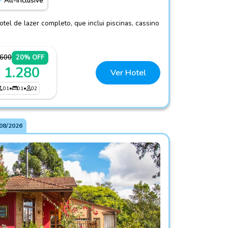
All-Inclusive
el de lazer completo, que inclui piscinas, cassino
.600
20% OFF
 1.280
Ver Hotel
01
•
01
•
02
08/2026