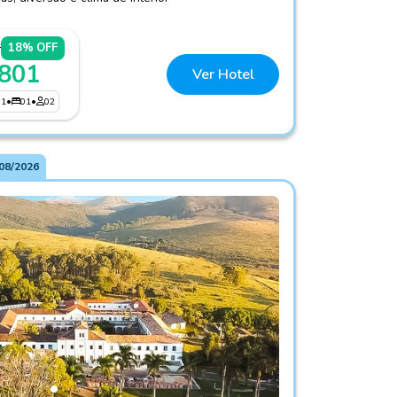
6
18% OFF
 801
Ver Hotel
01
•
01
•
02
08/2026