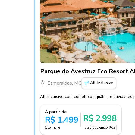
Fotos do hotel Parque do Avestruz Eco Resor
Parque do Avestruz Eco Resort Al
Esmeraldas, MG
All-Inclusive
All-inclusive com complexo aquático e atividades 
A partir de
R$ 2.998
R$ 1.499
por noite
Total
02
•
01
•
02