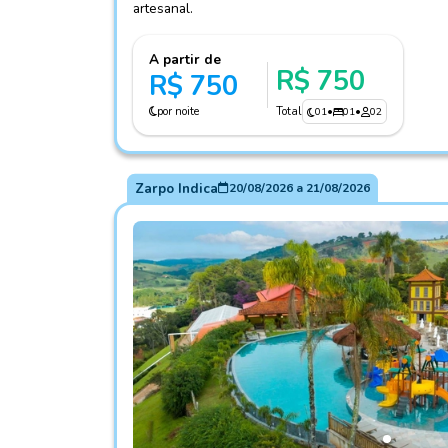
artesanal.
A partir de
R$ 750
R$ 750
por noite
Total
01
•
01
•
02
Zarpo Indica
20/08/2026
a
21/08/2026