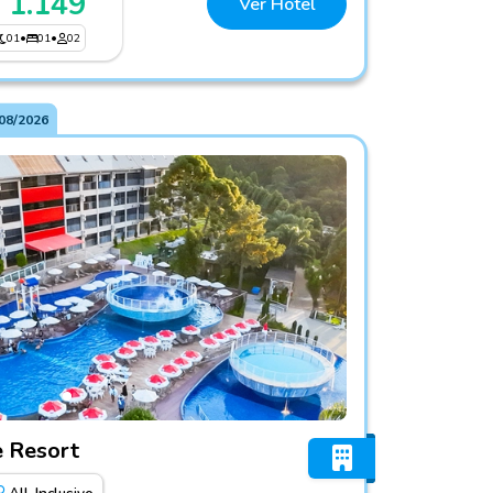
 1.149
Ver Hotel
01
•
01
•
02
08/2026
Inclusive Resort
e Resort