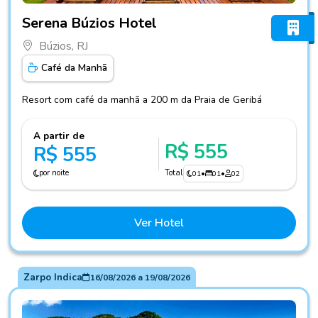
Fotos do hotel Serena Búzios Hotel
Serena Búzios Hotel
Búzios, RJ
Café da Manhã
Resort com café da manhã a 200 m da Praia de Geribá
A partir de
R$ 555
R$ 555
por noite
Total
01
•
01
•
02
Ver Hotel
Zarpo Indica
16/08/2026
a
19/08/2026