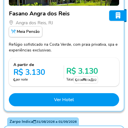
Fotos do hotel Fasano Angra dos Reis
Fasano Angra dos Reis
Angra dos Reis, RJ
Meia Pensão
Refúgio sofisticado na Costa Verde, com praia privativa, spa e
experiências exclusivas.
A partir de
R$ 3.130
R$ 3.130
por noite
Total
01
•
01
•
02
Ver Hotel
Zarpo Indica
31/08/2026
a
01/09/2026