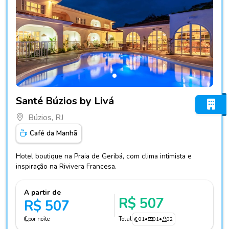
Fotos do hotel Santé Búzios by Livá
Santé Búzios by Livá
Búzios, RJ
Café da Manhã
Hotel boutique na Praia de Geribá, com clima intimista e
inspiração na Rivivera Francesa.
A partir de
R$ 507
R$ 507
por noite
Total
01
•
01
•
02