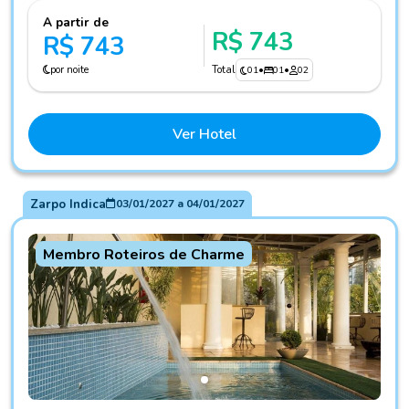
A partir de
R$ 743
R$ 743
por noite
Total
01
•
01
•
02
Ver Hotel
Zarpo Indica
03/01/2027
a
04/01/2027
Membro Roteiros de Charme