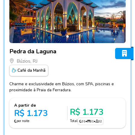
Fotos do hotel Pedra da Laguna
Pedra da Laguna
Búzios, RJ
Café da Manhã
Charme e exclusividade em Búzios, com SPA, piscinas e
proximidade à Praia da Ferradura.
A partir de
R$ 1.173
R$ 1.173
por noite
Total
01
•
01
•
02