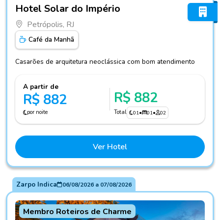
Fotos do hotel Hotel Solar do Império
Hotel Solar do Império
Petrópolis, RJ
Café da Manhã
Casarões de arquitetura neoclássica com bom atendimento
A partir de
R$ 882
R$ 882
por noite
Total
01
•
01
•
02
Ver Hotel
Zarpo Indica
06/08/2026
a
07/08/2026
Membro Roteiros de Charme