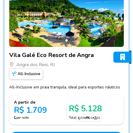
Fotos do hotel Vila Galé Eco Resort de Angra
Vila Galé Eco Resort de Angra
Angra dos Reis, RJ
All-Inclusive
All-Inclusive em praia tranquila, ideal para esportes náuticos
A partir de
R$ 5.128
R$ 1.709
por noite
Total
03
•
01
•
02