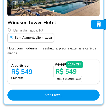
Fotos do hotel Windsor Tower Hotel
Windsor Tower Hotel
Barra da Tijuca, RJ
Sem Alimentação Inclusa
Hotel com moderna infraestrutura, piscina externa e café da
manhã
R$ 617
11% OFF
A partir de
R$ 549
R$ 549
por noite
Total
01
•
01
•
02
Ver Hotel