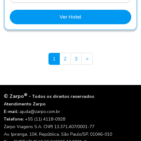
Ver Hotel
Next
1
2
3
>
®
©
Zarpo
-
Todos os direitos reservados
Atendimento Zarpo
E-mail:
ajuda@zarpo.com.br
Telefone:
+55 (11) 4118-0928
Zarpo Viagens S.A. CNPJ 13.371.407/0001-77
Av. Ipiranga, 104, República, São Paulo/SP, 01046-010