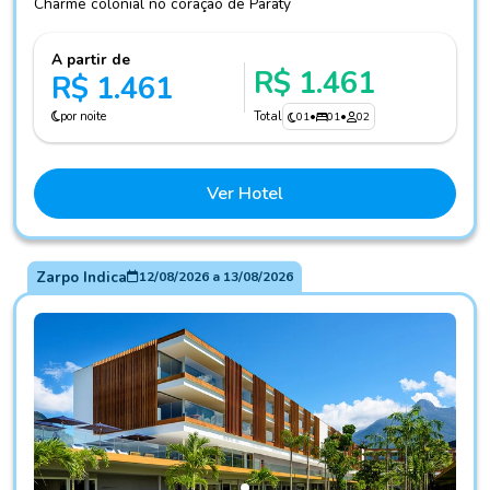
Charme colonial no coração de Paraty
A partir de
R$ 1.461
R$ 1.461
por noite
Total
01
•
01
•
02
Ver Hotel
Zarpo Indica
12/08/2026
a
13/08/2026