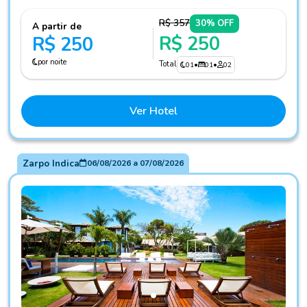
R$ 357
30% OFF
A partir de
R$ 250
R$ 250
por noite
Total
01
•
01
•
02
Ver Hotel
Zarpo Indica
06/08/2026
a
07/08/2026