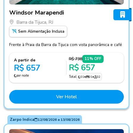
Fotos do hotel Windsor Marapendi
Windsor Marapendi
Barra da Tijuca, RJ
Sem Alimentação Inclusa
Frente à Praia da Barra da Tijuca com vista panorâmica e café
R$ 738
11% OFF
A partir de
R$ 657
R$ 657
por noite
Total
01
•
01
•
02
Ver Hotel
Zarpo Indica
12/08/2026
a
13/08/2026