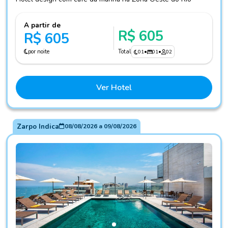
A partir de
R$ 605
R$ 605
por noite
Total
01
•
01
•
02
Ver Hotel
Zarpo Indica
08/08/2026
a
09/08/2026