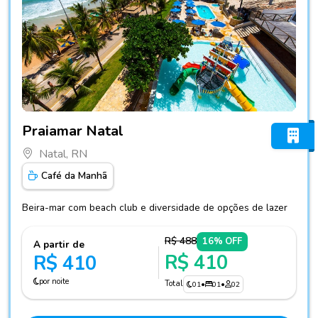
Fotos do hotel Praiamar Natal
Praiamar Natal
Natal, RN
Café da Manhã
Beira-mar com beach club e diversidade de opções de lazer
R$ 488
16% OFF
A partir de
R$ 410
R$ 410
por noite
Total
01
•
01
•
02