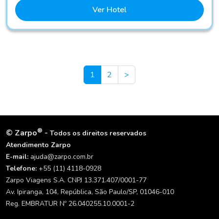
Ver Hotel
Next
1
2
>
®
©
Zarpo
-
Todos os direitos reservados
Atendimento Zarpo
E-mail:
ajuda@zarpo.com.br
Telefone:
+55 (11) 4118-0928
Zarpo Viagens S.A. CNPJ 13.371.407/0001-77
Av. Ipiranga, 104, República, São Paulo/SP, 01046-010
Reg. EMBRATUR Nº 26.040255.10.0001-2