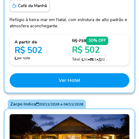
Café da Manhã
Refúgio à beira-mar em Natal, com estrutura de alto padrão e
atmosfera aconchegante.
R$ 718
30% OFF
A partir de
R$ 502
R$ 502
por noite
Total
01
•
01
•
02
Ver Hotel
Zarpo Indica
03/11/2026
a
04/11/2026