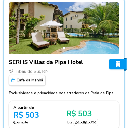
Fotos do hotel SERHS Villas da Pipa Hotel
SERHS Villas da Pipa Hotel
Tibau do Sul, RN
Café da Manhã
Exclusividade e privacidade nos arredores da Praia de Pipa
A partir de
R$ 503
R$ 503
por noite
Total
01
•
01
•
02