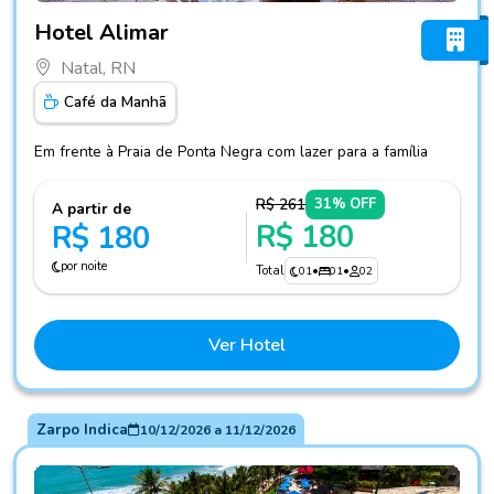
Fotos do hotel Hotel Alimar
Hotel Alimar
Natal, RN
Café da Manhã
Em frente à Praia de Ponta Negra com lazer para a família
R$ 261
31% OFF
A partir de
R$ 180
R$ 180
por noite
Total
01
•
01
•
02
Ver Hotel
Zarpo Indica
10/12/2026
a
11/12/2026