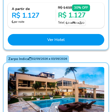
R$ 1.610
30% OFF
A partir de
R$ 1.127
R$ 1.127
por noite
Total
01
•
01
•
02
Ver Hotel
Zarpo Indica
02/09/2026
a
03/09/2026