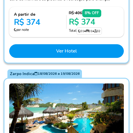
R$ 406
8% OFF
A partir de
R$ 374
R$ 374
por noite
Total
01
•
01
•
02
Ver Hotel
Zarpo Indica
18/08/2026
a
19/08/2026