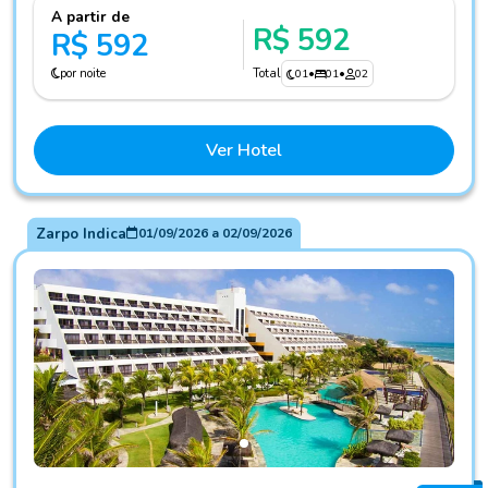
A partir de
R$ 592
R$ 592
por noite
Total
01
•
01
•
02
Ver Hotel
Zarpo Indica
01/09/2026
a
02/09/2026
Fotos do hotel Wish Natal