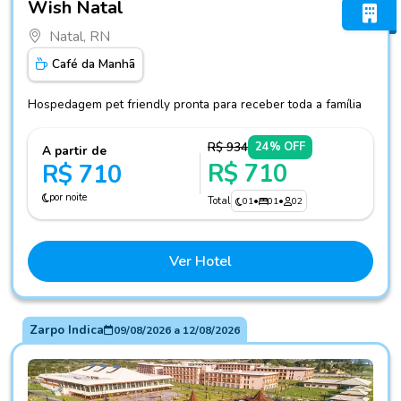
Wish Natal
Natal, RN
Café da Manhã
Hospedagem pet friendly pronta para receber toda a família
R$ 934
24% OFF
A partir de
R$ 710
R$ 710
por noite
Total
01
•
01
•
02
Ver Hotel
Zarpo Indica
09/08/2026
a
12/08/2026