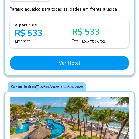
Paraíso aquático para todas as idades em frente à lagoa
A partir de
R$ 533
R$ 533
por noite
Total
01
•
01
•
02
Ver Hotel
Zarpo Indica
02/11/2026
a
03/11/2026