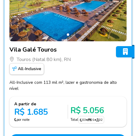
Fotos do hotel Vila Galé Touros
Vila Galé Touros
Touros (Natal 80 km), RN
All-Inclusive
All-Inclusive com 113 mil m², lazer e gastronomia de alto
nível
A partir de
R$ 5.056
R$ 1.685
por noite
Total
03
•
01
•
02