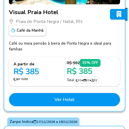
Fotos do hotel Visual Praia Hotel
Visual Praia Hotel
Praia de Ponta Negra / Natal, RN
Café da Manhã
Café ou meia pensão à beira de Ponta Negra e ideal para
famílias
R$ 592
35% OFF
A partir de
R$ 385
R$ 385
por noite
Total
01
•
01
•
02
Ver Hotel
Zarpo Indica
17/11/2026
a
18/11/2026