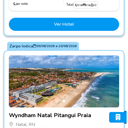
por noite
Total
01
•
01
•
02
Ver Hotel
Zarpo Indica
09/08/2026
a
10/08/2026
Fotos do hotel Wyndham Natal Pitangui Praia
Wyndham Natal Pitangui Praia
Natal, RN