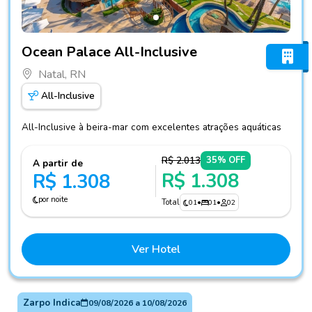
Fotos do hotel Ocean Palace All-Inclusive
Ocean Palace All-Inclusive
Natal, RN
All-Inclusive
All-Inclusive à beira-mar com excelentes atrações aquáticas
R$ 2.013
35% OFF
A partir de
R$ 1.308
R$ 1.308
por noite
Total
01
•
01
•
02
Ver Hotel
Zarpo Indica
09/08/2026
a
10/08/2026