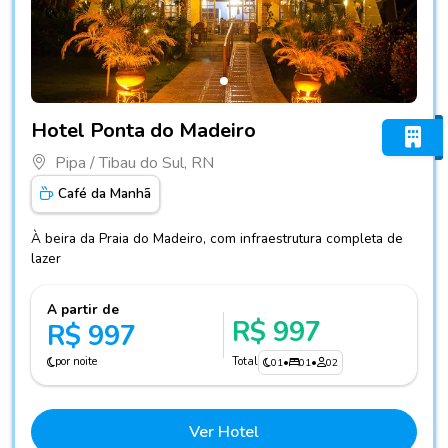
Fotos do hotel Hotel Ponta do Madeiro
Hotel Ponta do Madeiro
Pipa / Tibau do Sul, RN
Café da Manhã
À beira da Praia do Madeiro, com infraestrutura completa de
lazer
A partir de
R$ 997
R$ 997
por noite
Total
01
•
01
•
02
Ver Hotel