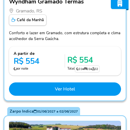
Wyndham Gramado Termas
Gramado, RS
Café da Manhã
Conforto e lazer em Gramado, com estrutura completa e clima
acolhedor da Serra Gaúcha.
A partir de
R$ 554
R$ 554
por noite
Total
01
•
01
•
02
Ver Hotel
Zarpo Indica
01/06/2027
a
02/06/2027