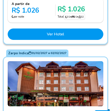
A partir de
R$ 1.026
R$ 1.026
por noite
Total
01
•
01
•
02
Ver Hotel
Zarpo Indica
01/02/2027
a
02/02/2027
Fotos do hotel Hotel Laghetto Vivace