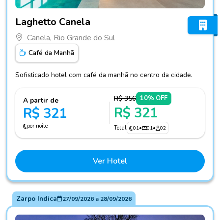
Fotos do hotel Laghetto Canela
Laghetto Canela
Canela, Rio Grande do Sul
Café da Manhã
Sofisticado hotel com café da manhã no centro da cidade.
R$ 356
10% OFF
A partir de
R$ 321
R$ 321
por noite
Total
01
•
01
•
02
Ver Hotel
Zarpo Indica
27/09/2026
a
28/09/2026