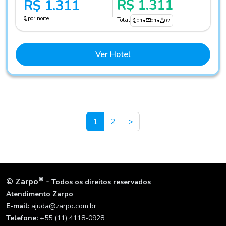
R$ 1.311
R$ 1.311
por noite
Total
01
•
01
•
02
Ver Hotel
Next
1
2
>
®
©
Zarpo
-
Todos os direitos reservados
Atendimento Zarpo
E-mail:
ajuda@zarpo.com.br
Telefone:
+55 (11) 4118-0928