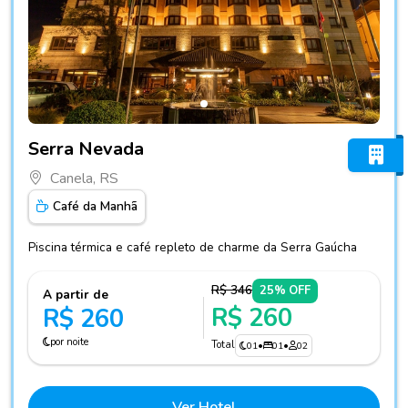
Fotos do hotel Serra Nevada
Serra Nevada
Canela, RS
Café da Manhã
Piscina térmica e café repleto de charme da Serra Gaúcha
R$ 346
25% OFF
A partir de
R$ 260
R$ 260
por noite
Total
01
•
01
•
02
Ver Hotel