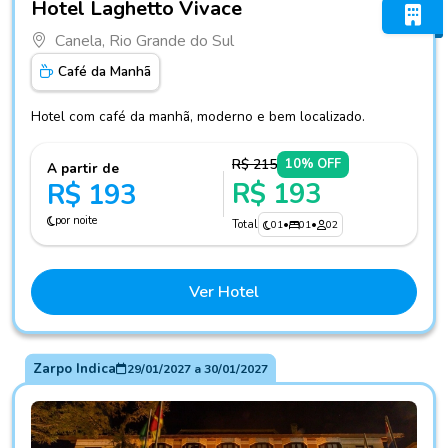
Hotel Laghetto Vivace
Canela, Rio Grande do Sul
Café da Manhã
Hotel com café da manhã, moderno e bem localizado.
R$ 215
10% OFF
A partir de
R$ 193
R$ 193
por noite
Total
01
•
01
•
02
Ver Hotel
Zarpo Indica
29/01/2027
a
30/01/2027