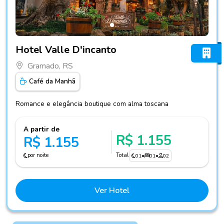
Fotos do hotel Hotel Valle D'incanto
Hotel Valle D'incanto
Gramado, RS
Café da Manhã
Romance e elegância boutique com alma toscana
A partir de
R$ 1.155
R$ 1.155
por noite
Total
01
•
01
•
02
Ver Hotel