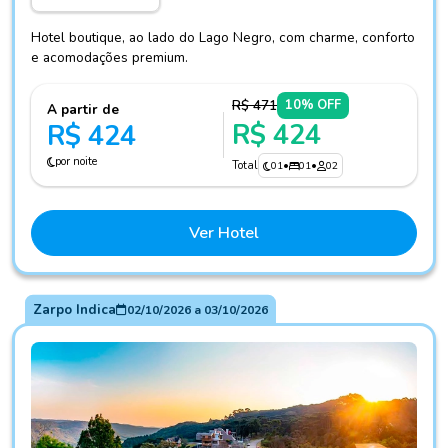
Hotel boutique, ao lado do Lago Negro, com charme, conforto
e acomodações premium.
R$ 471
10% OFF
A partir de
R$ 424
R$ 424
por noite
Total
01
•
01
•
02
Ver Hotel
Zarpo Indica
02/10/2026
a
03/10/2026