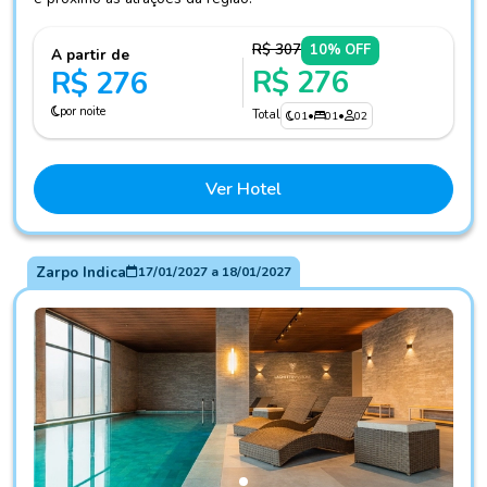
R$ 307
10% OFF
A partir de
R$ 276
R$ 276
por noite
Total
01
•
01
•
02
Ver Hotel
Zarpo Indica
17/01/2027
a
18/01/2027