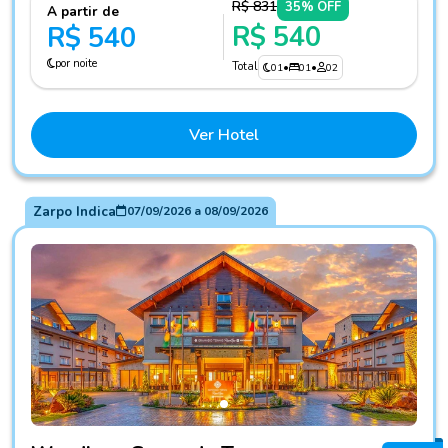
R$ 831
35% OFF
A partir de
R$ 540
R$ 540
por noite
Total
01
•
01
•
02
Ver Hotel
Zarpo Indica
07/09/2026
a
08/09/2026
Fotos do hotel Wyndham Gramado Termas