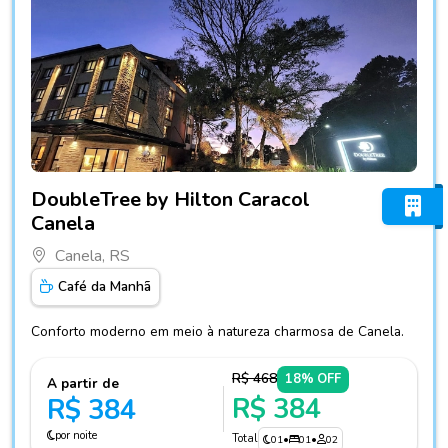
Fotos do hotel DoubleTree by Hilton Caracol Canela
DoubleTree by Hilton Caracol
Canela
Canela, RS
Café da Manhã
Conforto moderno em meio à natureza charmosa de Canela.
R$ 468
18% OFF
A partir de
R$ 384
R$ 384
por noite
Total
01
•
01
•
02