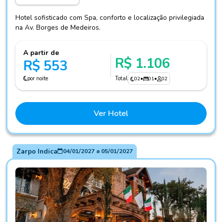
Hotel sofisticado com Spa, conforto e localização privilegiada
na Av. Borges de Medeiros.
A partir de
R$ 1.106
R$ 553
por noite
Total
02
•
01
•
02
Ver Hotel
Zarpo Indica
04/01/2027
a
05/01/2027