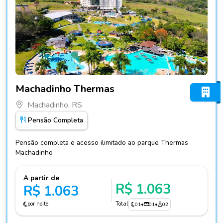
Fotos do hotel Machadinho Thermas
Machadinho Thermas
Machadinho, RS
Pensão Completa
Pensão completa e acesso ilimitado ao parque Thermas
Machadinho
A partir de
R$ 1.063
R$ 1.063
por noite
Total
01
•
01
•
02