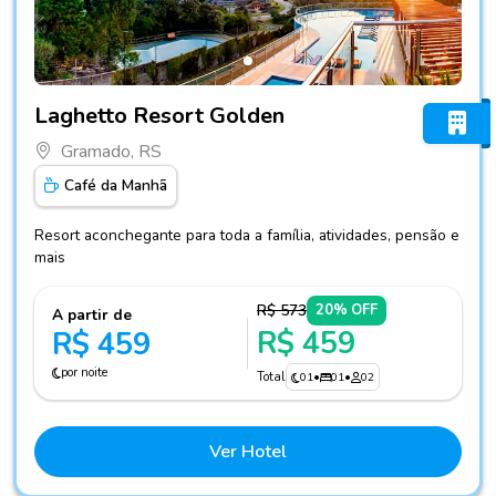
Fotos do hotel Laghetto Resort Golden
Laghetto Resort Golden
Gramado, RS
Café da Manhã
Resort aconchegante para toda a família, atividades, pensão e
mais
R$ 573
20% OFF
A partir de
R$ 459
R$ 459
por noite
Total
01
•
01
•
02
Ver Hotel