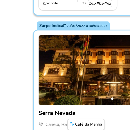
por noite
Total
01
•
01
•
02
Zarpo Indica
29/01/2027
a
30/01/2027
Fotos do hotel Serra Nevada
Serra Nevada
Canela, RS
Café da Manhã