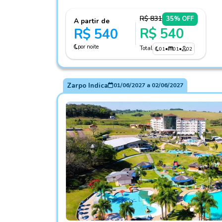
R$ 831
35% OFF
A partir de
R$ 540
R$ 540
por noite
Total
01
•
01
•
02
Zarpo Indica
01/06/2027
a
02/06/2027