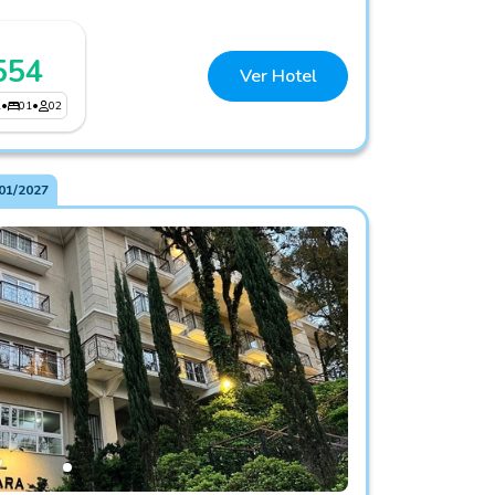
554
Ver Hotel
1
•
01
•
02
01/2027