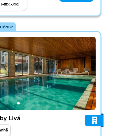
01
•
01
•
02
10/2026
 Canela by Livá
by Livá
anhã