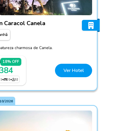
by Hilton Caracol Canela
n Caracol Canela
anhã
atureza charmosa de Canela.
8
18% OFF
 384
Ver Hotel
01
•
01
•
02
10/2026