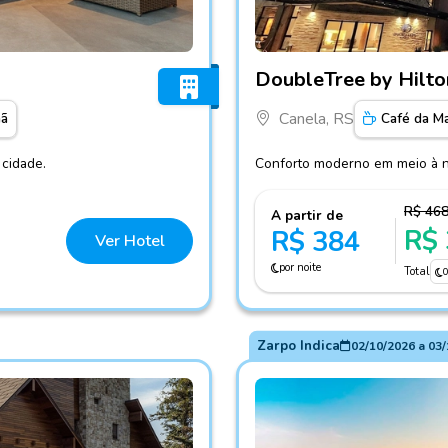
Fotos do hotel DoubleTree 
DoubleTree by Hilto
Canela, RS
hã
Café da M
 cidade.
Conforto moderno em meio à n
R$ 46
A partir de
R$
R$ 384
Ver Hotel
por noite
Total
Zarpo Indica
02/10/2026
a
03/