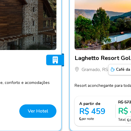
Fotos do hotel Laghetto R
Laghetto Resort Go
Gramado, RS
Café da
me, conforto e acomodações
Resort aconchegante para toda 
R$ 57
A partir de
R$
R$ 459
Ver Hotel
por noite
Total