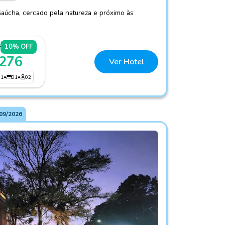
aúcha, cercado pela natureza e próximo às
7
10% OFF
 276
Ver Hotel
01
•
01
•
02
09/2026