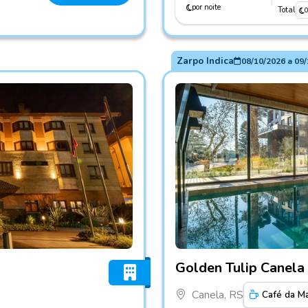
por noite
Total
Zarpo Indica
08/10/2026
a
09/
Fotos do hotel Golden Tulip
Golden Tulip Canela 
Canela, RS
Café da M