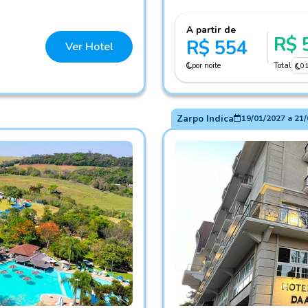
A partir de
R$ 
R$ 554
Ver Hotel
por noite
Total
0
Zarpo Indica
19/01/2027
a
21/