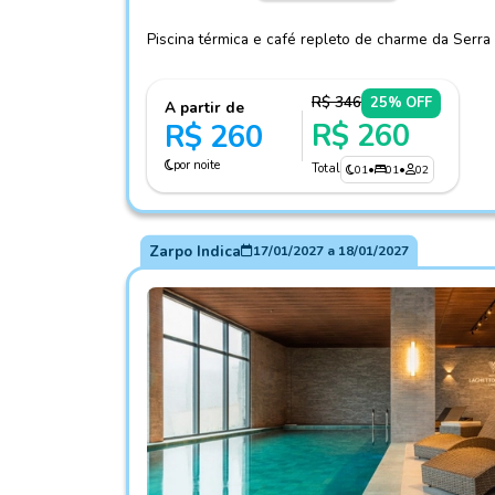
Piscina térmica e café repleto de charme da Serr
R$ 346
25% OFF
A partir de
R$ 260
R$ 260
por noite
Total
01
•
01
•
02
Zarpo Indica
17/01/2027
a
18/01/2027