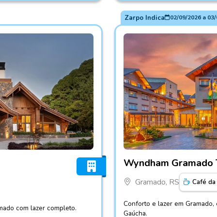
Zarpo Indica
02/09/2026
a
03/
Fotos do hotel Wyndham 
Wyndham Gramado 
Gramado, RS
Café da
Conforto e lazer em Gramado, 
mado com lazer completo.
Gaúcha.