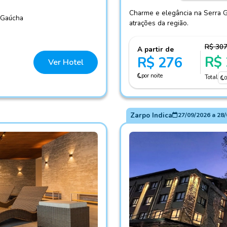
Charme e elegância na Serra G
a Gaúcha
atrações da região.
R$ 30
A partir de
R$
R$ 276
Ver Hotel
por noite
Total
Zarpo Indica
27/09/2026
a
28/