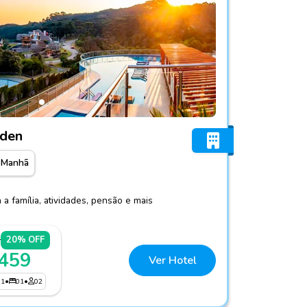
esort Golden
lden
 Manhã
a família, atividades, pensão e mais
3
20% OFF
 459
Ver Hotel
01
•
01
•
02