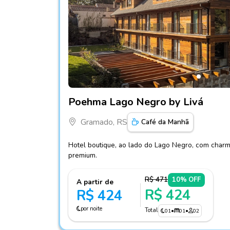
Fotos do hotel Poehma Lago Negro by Livá
Poehma Lago Negro by Livá
Gramado, RS
Café da Manhã
Hotel boutique, ao lado do Lago Negro, com char
premium.
R$ 471
10% OFF
A partir de
R$ 424
R$ 424
por noite
Total
01
•
01
•
02