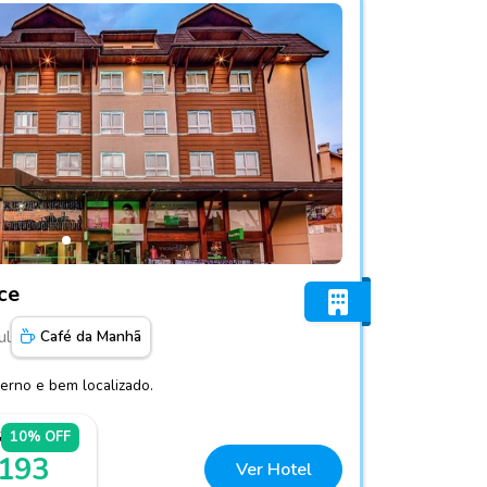
tto Vivace
ce
ul
Café da Manhã
erno e bem localizado.
5
10% OFF
 193
Ver Hotel