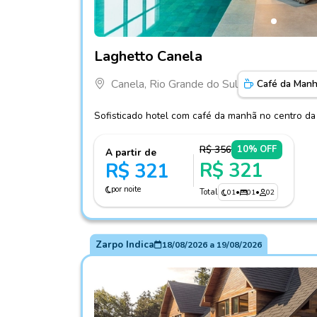
Fotos do hotel Laghetto Canela
Laghetto Canela
Canela, Rio Grande do Sul
Café da Man
Sofisticado hotel com café da manhã no centro da
R$ 356
10% OFF
A partir de
R$ 321
R$ 321
por noite
Total
01
•
01
•
02
Zarpo Indica
18/08/2026
a
19/08/2026