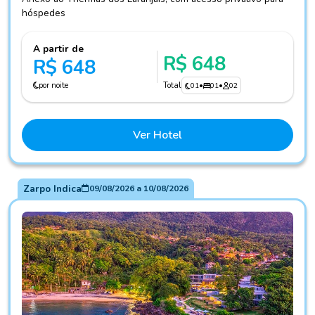
hóspedes
A partir de
R$ 648
R$ 648
por noite
Total
01
•
01
•
02
Ver Hotel
Zarpo Indica
09/08/2026
a
10/08/2026