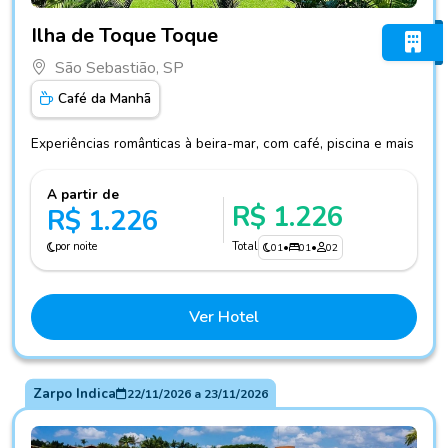
Fotos do hotel Ilha de Toque Toque
Ilha de Toque Toque
São Sebastião, SP
Café da Manhã
Experiências românticas à beira-mar, com café, piscina e mais
A partir de
R$ 1.226
R$ 1.226
por noite
Total
01
•
01
•
02
Ver Hotel
Zarpo Indica
22/11/2026
a
23/11/2026