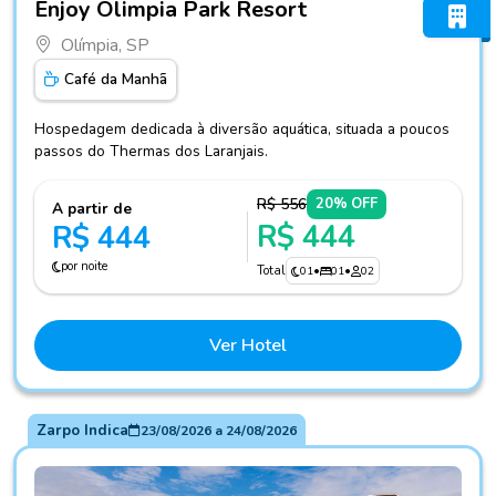
Enjoy Olimpia Park Resort
Olímpia, SP
Café da Manhã
Hospedagem dedicada à diversão aquática, situada a poucos
passos do Thermas dos Laranjais.
R$ 556
20% OFF
A partir de
R$ 444
R$ 444
por noite
Total
01
•
01
•
02
Ver Hotel
Zarpo Indica
23/08/2026
a
24/08/2026