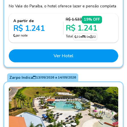
No Vale do Paraíba, o hotel oferece lazer e pensão completa
R$ 1.533
19% OFF
A partir de
R$ 1.241
R$ 1.241
por noite
Total
01
•
01
•
02
Ver Hotel
Zarpo Indica
13/09/2026
a
14/09/2026