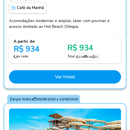
Café da Manhã
Acomodações modernas e amplas, lazer com piscinas e
acesso ilimitado ao Hot Beach Olímpia.
A partir de
R$ 934
R$ 934
por noite
Total
01
•
01
•
02
Ver Hotel
Zarpo Indica
09/08/2026
a
10/08/2026