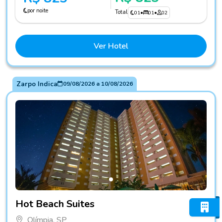
por noite
Total
01
•
01
•
02
Ver Hotel
Zarpo Indica
09/08/2026
a
10/08/2026
Fotos do hotel Hot Beach Suites
Hot Beach Suites
Olímpia, SP