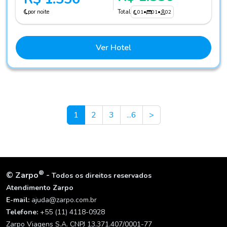
por noite
Total
01
•
01
•
02
Ver Hotel
Next
1
2
3
...6
>
®
©
Zarpo
-
Todos os direitos reservados
Atendimento Zarpo
E-mail:
ajuda@zarpo.com.br
Telefone:
+55 (11) 4118-0928
Zarpo Viagens S.A. CNPJ 13.371.407/0001-77