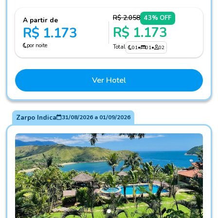
R$ 2.058
43% OFF
A partir de
R$ 1.173
R$ 1.173
por noite
Total
01
•
01
•
02
Ver Hotel
Zarpo Indica
31/08/2026
a
01/09/2026