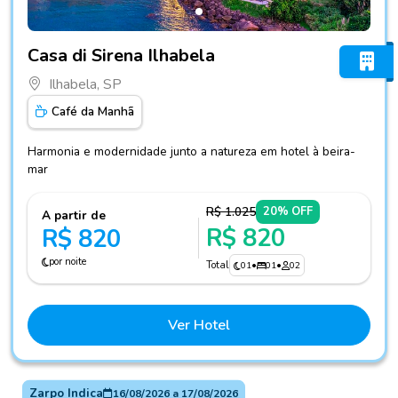
Fotos do hotel Casa di Sirena Ilhabela
Casa di Sirena Ilhabela
Ilhabela, SP
Café da Manhã
Harmonia e modernidade junto a natureza em hotel à beira-
mar
R$ 1.025
20% OFF
A partir de
R$ 820
R$ 820
por noite
Total
01
•
01
•
02
Ver Hotel
Zarpo Indica
16/08/2026
a
17/08/2026