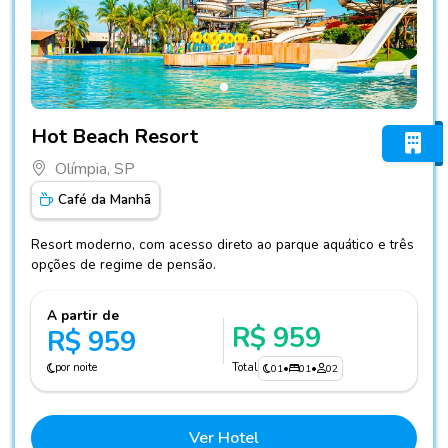
Fotos do hotel Hot Beach Resort
Hot Beach Resort
Olímpia, SP
Café da Manhã
Resort moderno, com acesso direto ao parque aquático e três
opções de regime de pensão.
A partir de
R$ 959
R$ 959
por noite
Total
01
•
01
•
02
Ver Hotel