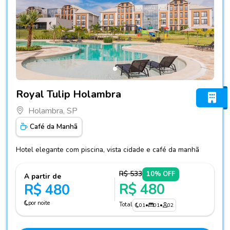
Fotos do hotel Royal Tulip Holambra
Royal Tulip Holambra
Holambra, SP
Café da Manhã
Hotel elegante com piscina, vista cidade e café da manhã
R$ 533
10% OFF
A partir de
R$ 480
R$ 480
por noite
Total
01
•
01
•
02