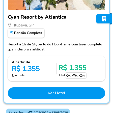
Fotos do hotel Cyan Resort by Atlantica
Cyan Resort by Atlantica
Itupeva, SP
Pensão Completa
Resort a 1h de SP, perto do Hopi-Hari e com lazer completo
que inclui praia artificial.
A partir de
R$ 1.355
R$ 1.355
por noite
Total
01
•
01
•
02
Ver Hotel
Zarpo Indica
12/08/2026
a
13/08/2026