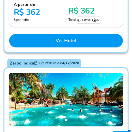
A partir de
R$ 362
R$ 362
por noite
Total
01
•
01
•
02
Ver Hotel
Zarpo Indica
03/12/2026
a
04/12/2026
Fotos do hotel Enjoy Olimpia Park Resort