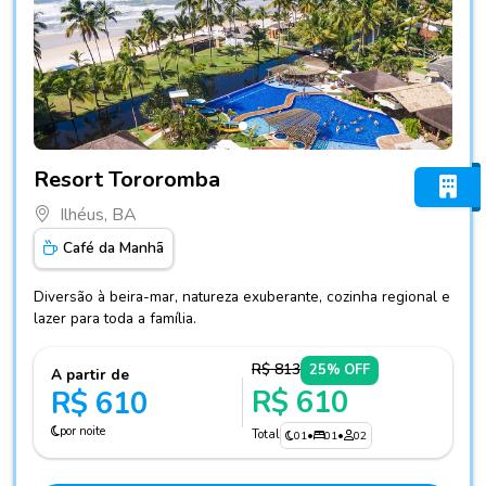
Fotos do hotel Resort Tororomba
Resort Tororomba
Ilhéus, BA
Café da Manhã
Diversão à beira-mar, natureza exuberante, cozinha regional e
lazer para toda a família.
R$ 813
25% OFF
A partir de
R$ 610
R$ 610
por noite
Total
01
•
01
•
02