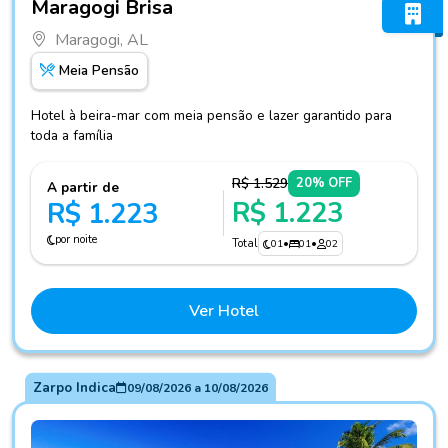
Maragogi Brisa
Maragogi, AL
Meia Pensão
Hotel à beira-mar com meia pensão e lazer garantido para
toda a família
R$ 1.529
20% OFF
A partir de
R$ 1.223
R$ 1.223
por noite
Total
01
•
01
•
02
Ver Hotel
Zarpo Indica
09/08/2026
a
10/08/2026