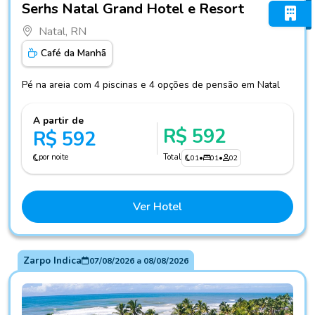
Serhs Natal Grand Hotel e Resort
Natal, RN
Café da Manhã
Pé na areia com 4 piscinas e 4 opções de pensão em Natal
A partir de
R$ 592
R$ 592
por noite
Total
01
•
01
•
02
Ver Hotel
Zarpo Indica
07/08/2026
a
08/08/2026