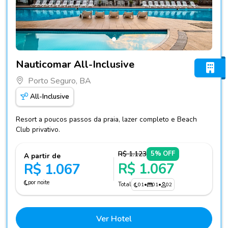
Fotos do hotel Nauticomar All-Inclusive
Nauticomar All-Inclusive
Porto Seguro, BA
All-Inclusive
Resort a poucos passos da praia, lazer completo e Beach
Club privativo.
R$ 1.123
5% OFF
A partir de
R$ 1.067
R$ 1.067
por noite
Total
01
•
01
•
02
Ver Hotel