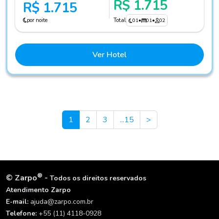
R$ 1.715
R$ 1.715
por noite
Total
01
•
01
•
02
Ver Hotel
Next
1
2
3
...15
>
®
©
Zarpo
-
Todos os direitos reservados
Atendimento Zarpo
E-mail:
ajuda@zarpo.com.br
Telefone:
+55 (11) 4118-0928