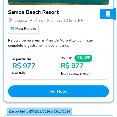
Fotos do hotel Samoa Beach Resort
Samoa Beach Resort
Ipojuca (Porto de Galinhas 10 km), PE
Meia Pensão
Refúgio pé na areia na Praia de Muro Alto, com lazer
completo e gastronomia que encanta.
R$ 1.051
7% OFF
A partir de
R$ 977
R$ 977
por noite
Total
01
•
01
•
02
Ver Hotel
Zarpo Indica
02/11/2026
a
03/11/2026