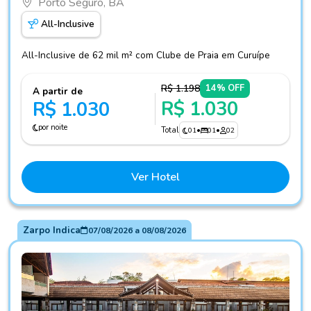
Porto Seguro, BA
All-Inclusive
All-Inclusive de 62 mil m² com Clube de Praia em Curuípe
R$ 1.198
14% OFF
A partir de
R$ 1.030
R$ 1.030
por noite
Total
01
•
01
•
02
Ver Hotel
Zarpo Indica
07/08/2026
a
08/08/2026