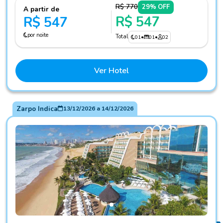
R$ 770
29% OFF
A partir de
R$ 547
R$ 547
por noite
Total
01
•
01
•
02
Ver Hotel
Zarpo Indica
13/12/2026
a
14/12/2026
Fotos do hotel Serhs Natal Grand Hotel e Resort