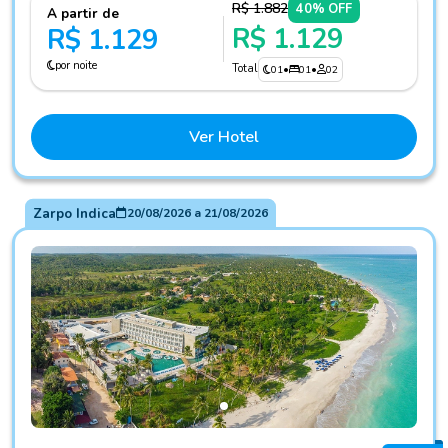
R$ 1.882
40% OFF
A partir de
R$ 1.129
R$ 1.129
por noite
Total
01
•
01
•
02
Ver Hotel
Zarpo Indica
20/08/2026
a
21/08/2026
Fotos do hotel Maragogi Brisa