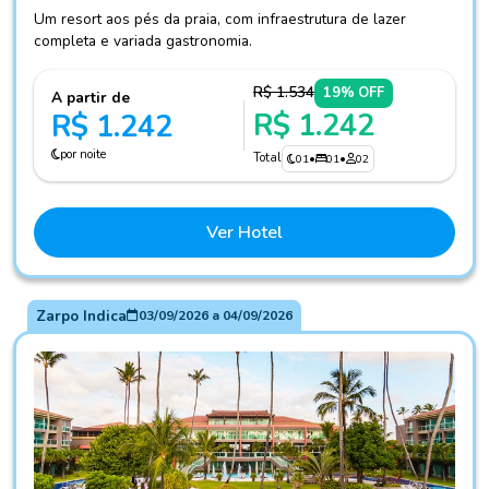
Um resort aos pés da praia, com infraestrutura de lazer
completa e variada gastronomia.
R$ 1.534
19% OFF
A partir de
R$ 1.242
R$ 1.242
por noite
Total
01
•
01
•
02
Ver Hotel
Zarpo Indica
03/09/2026
a
04/09/2026