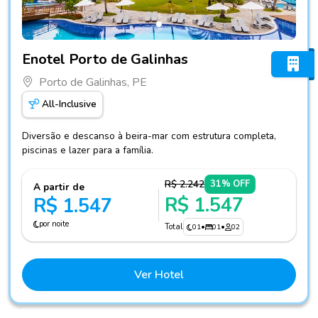
Fotos do hotel Enotel Porto de Galinhas
Enotel Porto de Galinhas
Porto de Galinhas, PE
All-Inclusive
Diversão e descanso à beira-mar com estrutura completa,
piscinas e lazer para a família.
R$ 2.242
31% OFF
A partir de
R$ 1.547
R$ 1.547
por noite
Total
01
•
01
•
02
Ver Hotel