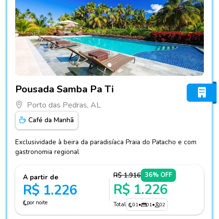
Fotos do hotel Pousada Samba Pa Ti
Pousada Samba Pa Ti
Porto das Pedras, AL
Café da Manhã
Exclusividade à beira da paradisíaca Praia do Patacho e com
gastronomia regional
R$ 1.916
36% OFF
A partir de
R$ 1.226
R$ 1.226
por noite
Total
01
•
01
•
02