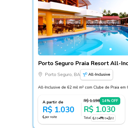
Fotos do hotel Porto Seguro Praia Resort All
Porto Seguro Praia Resort All-Inc
Porto Seguro, BA
All-Inclusive
All-Inclusive de 62 mil m² com Clube de Praia em 
R$ 1.198
14% OFF
A partir de
R$ 1.030
R$ 1.030
por noite
Total
01
•
01
•
02