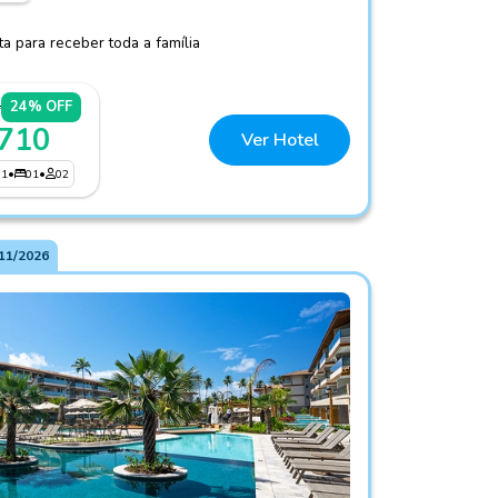
 para receber toda a família
4
24% OFF
 710
Ver Hotel
01
•
01
•
02
11/2026