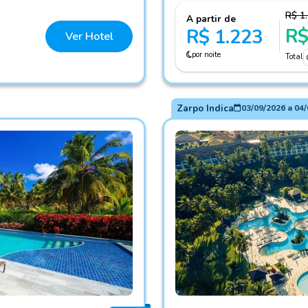
R$ 1
A partir de
R$
R$ 1.223
Ver Hotel
por noite
Total
Zarpo Indica
03/09/2026
a
04/
Fotos do hotel Sauipe Reso