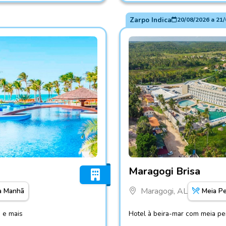
Zarpo Indica
20/08/2026
a
21/
Fotos do hotel Maragogi Br
Maragogi Brisa
Maragogi, AL
a Manhã
Meia P
a e mais
Hotel à beira-mar com meia pen