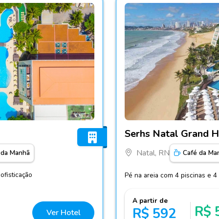
Fotos do hotel Serhs Natal
Serhs Natal Grand H
Natal, RN
 da Manhã
Café da Ma
ofisticação
Pé na areia com 4 piscinas e 
A partir de
R$ 
R$ 592
Ver Hotel