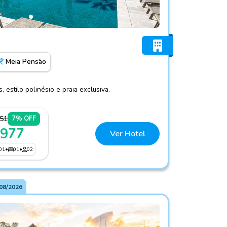
 Resort
Meia Pensão
 estilo polinésio e praia exclusiva.
051
7% OFF
 977
Ver Hotel
01
•
01
•
02
08/2026