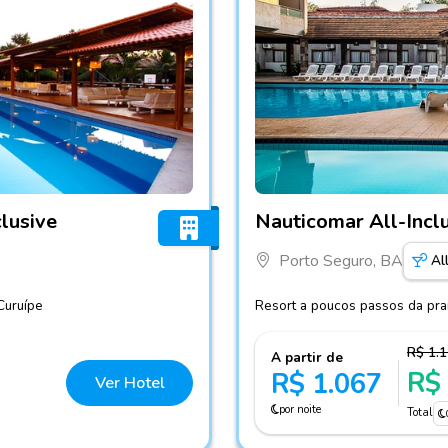
-Inclusive
Fotos do hotel Nauticomar A
lusive
Nauticomar All-Incl
Porto Seguro, BA
Al
Curuípe
Resort a poucos passos da prai
R$ 1.
A partir de
R$
R$ 1.067
Ver Hotel
por noite
Total