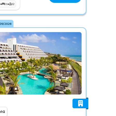
1
•
01
•
02
09/2026
nhã