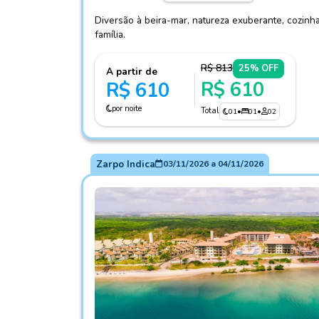
Diversão à beira-mar, natureza exuberante, cozinha
família.
R$ 813
25% OFF
A partir de
R$ 610
R$ 610
por noite
Total
01
•
01
•
02
Zarpo Indica
03/11/2026
a
04/11/2026