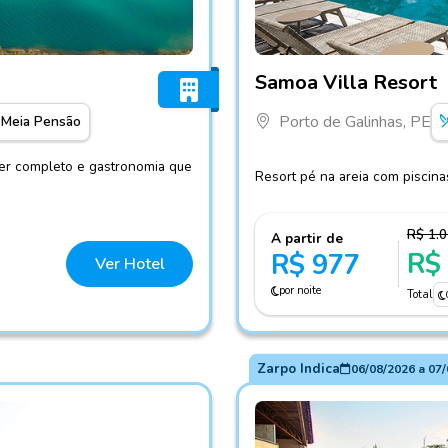
Fotos do hotel Samoa Villa
Samoa Villa Resort
Porto de Galinhas, PE
Meia Pensão
zer completo e gastronomia que
Resort pé na areia com piscinas,
R$ 1.
A partir de
R$
R$ 977
Ver Hotel
por noite
Total
Zarpo Indica
06/08/2026
a
07/