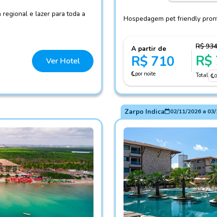
 regional e lazer para toda a
Hospedagem pet friendly pronta
R$ 93
A partir de
R$
R$ 710
Ver Hotel
por noite
Total
Zarpo Indica
02/11/2026
a
03/