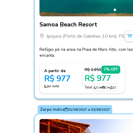
Fotos do hotel Samoa Beach Resort
Samoa Beach Resort
Ipojuca (Porto de Galinhas 10 km), PE
Refúgio pé na areia na Praia de Muro Alto, com la
encanta.
R$ 1.051
7% OFF
A partir de
R$ 977
R$ 977
por noite
Total
01
•
01
•
02
Zarpo Indica
01/06/2027
a
02/06/2027