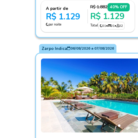
R$ 1.882
40% OFF
A partir de
R$ 1.129
R$ 1.129
por noite
Total
01
•
01
•
02
Zarpo Indica
06/08/2026
a
07/08/2026
Fotos do hotel Pousada Samba Pa Ti