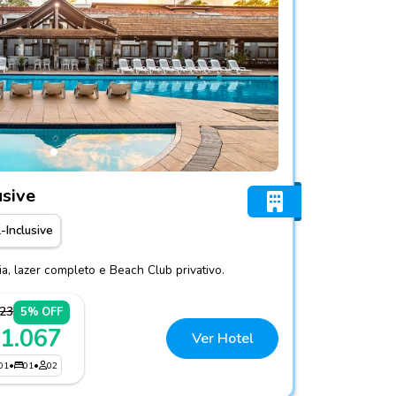
ll-Inclusive
usive
l-Inclusive
a, lazer completo e Beach Club privativo.
123
5% OFF
 1.067
Ver Hotel
01
•
01
•
02