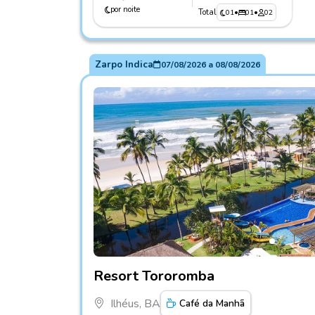
por noite
Total
01
•
01
•
02
Zarpo Indica
07/08/2026
a
08/08/2026
Fotos do hotel Resort Tororomba
Resort Tororomba
Ilhéus, BA
Café da Manhã