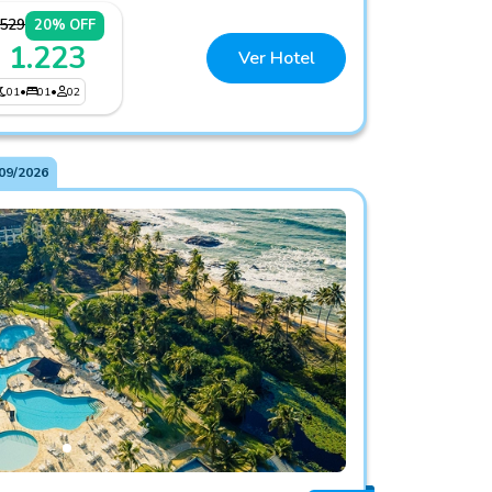
.529
20% OFF
 1.223
Ver Hotel
01
•
01
•
02
09/2026
rts Ala Terra