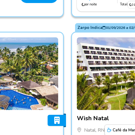
por noite
Total
0
Zarpo Indica
01/09/2026
a
02/
Fotos do hotel Wish Natal
Wish Natal
Natal, RN
Café da Ma