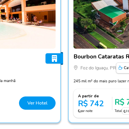
Fotos do hotel Bourbon Cat
Bourbon Cataratas 
Foz do Iguaçu, PR
Ca
 da manhã
245 mil m² do mais puro lazer 
A partir de
R$ 
R$ 742
Ver Hotel
por noite
Total
0