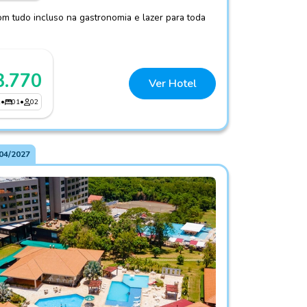
om tudo incluso na gastronomia e lazer para toda
3.770
Ver Hotel
2
•
01
•
02
04/2027