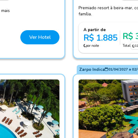
Premiado resort à beira-mar, c
e mais
família.
A partir de
R$ 
R$ 1.885
Ver Hotel
por noite
Total
0
Zarpo Indica
01/04/2027
a
02/