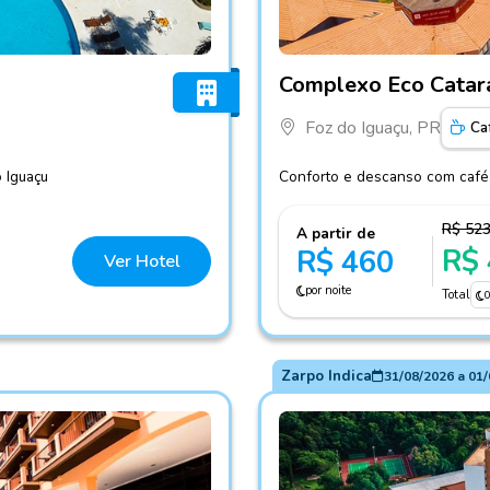
Fotos do hotel Complexo E
Complexo Eco Catar
Foz do Iguaçu, PR
Ca
 Iguaçu
Conforto e descanso com café,
R$ 52
A partir de
R$
R$ 460
Ver Hotel
por noite
Total
Zarpo Indica
31/08/2026
a
01/