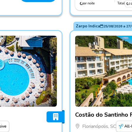
por noite
Total
0
Zarpo Indica
25/08/2026
a
27/
Fotos do hotel Costão do S
Costão do Santinho 
Florianópolis, SC
sive
All-