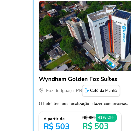
Fotos do hotel Wyndham Golden Foz Suítes
Wyndham Golden Foz Suítes
Foz do Iguaçu, PR
Café da Manhã
O hotel tem boa localização e lazer com piscinas.
R$ 852
41% OFF
A partir de
R$ 503
R$ 503