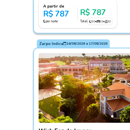
A partir de
R$ 787
R$ 787
por noite
Total
01
•
01
•
02
Zarpo Indica
16/08/2026
a
17/08/2026
Fotos do hotel Wish Foz do Iguaçu