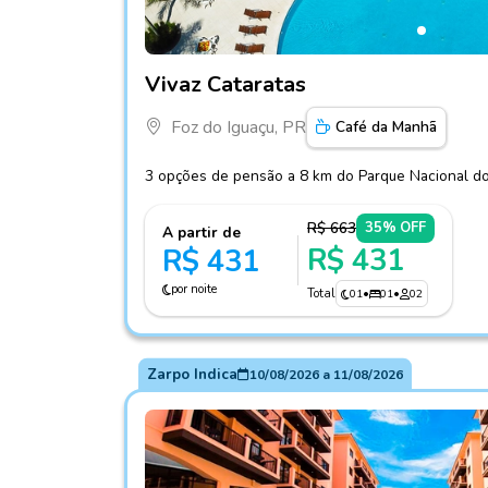
Fotos do hotel Vivaz Cataratas
Vivaz Cataratas
Foz do Iguaçu, PR
Café da Manhã
3 opções de pensão a 8 km do Parque Nacional do
R$ 663
35% OFF
A partir de
R$ 431
R$ 431
por noite
Total
01
•
01
•
02
Zarpo Indica
10/08/2026
a
11/08/2026