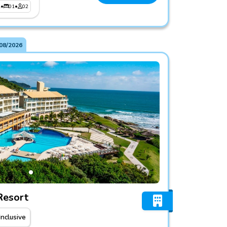
1
•
01
•
02
08/2026
antinho Resort
Resort
Inclusive