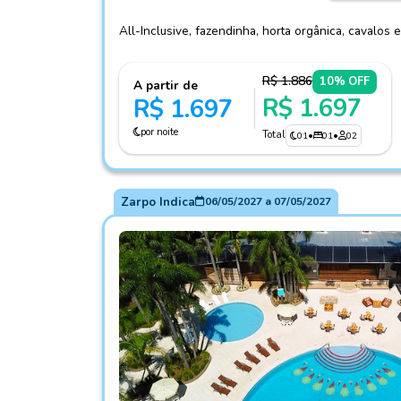
All-Inclusive, fazendinha, horta orgânica, cavalos 
R$ 1.886
10% OFF
A partir de
R$ 1.697
R$ 1.697
por noite
Total
01
•
01
•
02
Zarpo Indica
06/05/2027
a
07/05/2027