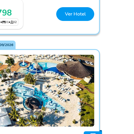
798
Ver Hotel
1
•
01
•
02
09/2026
sort