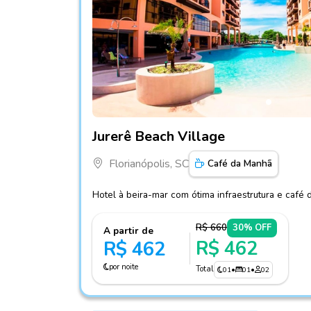
Fotos do hotel Jurerê Beach Village
Jurerê Beach Village
Florianópolis, SC
Café da Manhã
Hotel à beira-mar com ótima infraestrutura e café
R$ 660
30% OFF
A partir de
R$ 462
R$ 462
por noite
Total
01
•
01
•
02