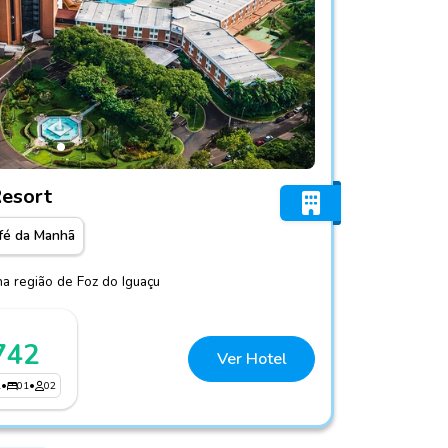
aratas Resort
Resort
fé da Manhã
na região de Foz do Iguaçu
742
Ver Hotel
1
•
01
•
02