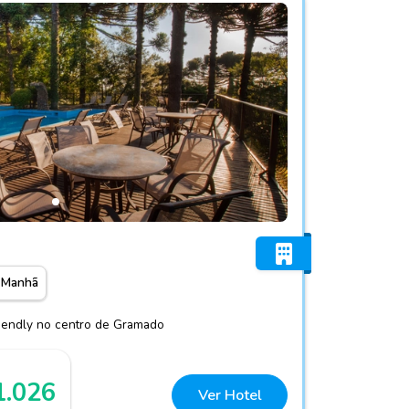
no
 Manhã
riendly no centro de Gramado
1.026
Ver Hotel