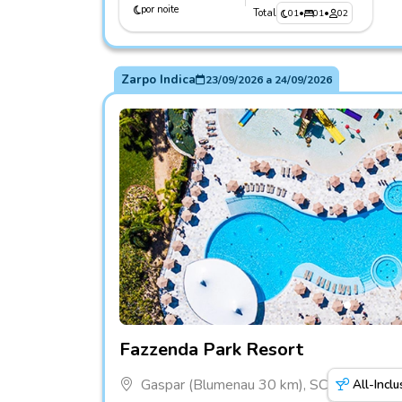
por noite
Total
01
•
01
•
02
Zarpo Indica
23/09/2026
a
24/09/2026
Fotos do hotel Fazzenda Park Resort
Fazzenda Park Resort
Gaspar (Blumenau 30 km), SC
All-Inclu