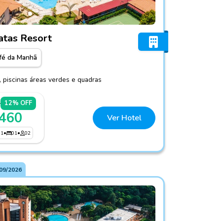
co Cataratas Resort
atas Resort
fé da Manhã
 piscinas áreas verdes e quadras
3
12% OFF
 460
Ver Hotel
01
•
01
•
02
09/2026