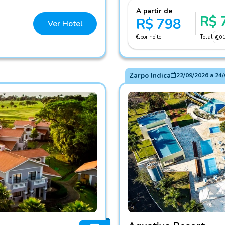
A partir de
R$ 
R$ 798
Ver Hotel
por noite
Total
0
Zarpo Indica
22/09/2026
a
24/
Fotos do hotel Aguativa Re