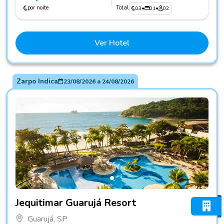
por noite
Total
03
•
01
•
02
Ver Hotel
Zarpo Indica
23/08/2026
a
24/08/2026
Fotos do hotel Jequitimar Guarujá Resort
Jequitimar Guarujá Resort
Guarujá, SP