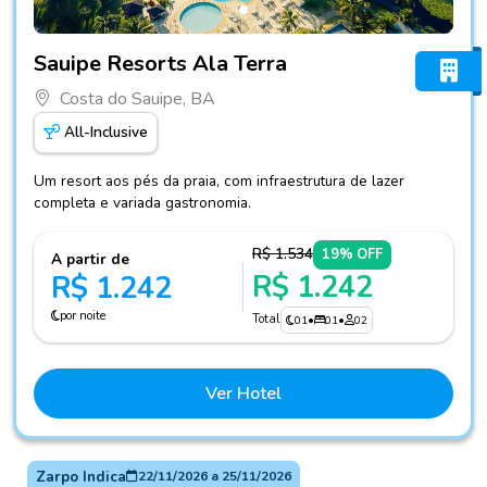
Fotos do hotel Sauipe Resorts Ala Terra
Sauipe Resorts Ala Terra
Costa do Sauipe, BA
All-Inclusive
Um resort aos pés da praia, com infraestrutura de lazer
completa e variada gastronomia.
R$ 1.534
19% OFF
A partir de
R$ 1.242
R$ 1.242
por noite
Total
01
•
01
•
02
Ver Hotel
Zarpo Indica
22/11/2026
a
25/11/2026