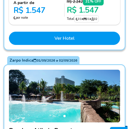
R$ 2.242
31% OFF
A partir de
R$ 1.547
R$ 1.547
por noite
Total
01
•
01
•
02
Ver Hotel
Zarpo Indica
01/09/2026
a
02/09/2026
Fotos do hotel Bourbon Atibaia Resort