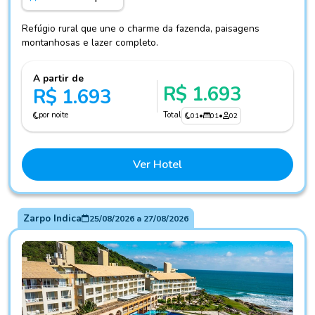
Refúgio rural que une o charme da fazenda, paisagens
montanhosas e lazer completo.
A partir de
R$ 1.693
R$ 1.693
por noite
Total
01
•
01
•
02
Ver Hotel
Zarpo Indica
25/08/2026
a
27/08/2026