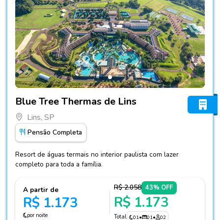
Fotos do hotel Blue Tree Thermas de Lins
Blue Tree Thermas de Lins
Lins, SP
Pensão Completa
Resort de águas termais no interior paulista com lazer
completo para toda a família.
R$ 2.058
43% OFF
A partir de
R$ 1.173
R$ 1.173
por noite
Total
01
•
01
•
02