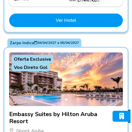
Total
01
•
01
•
02
Ver Hotel
Zarpo Indica
04/04/2027
a
05/04/2027
Oferta Exclusiva
Voo Direto Gol
Fotos do hotel Embassy Suites by Hilton Aruba Resort
Embassy Suites by Hilton Aruba
Resort
Noord, Aruba