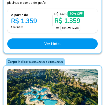
piscinas e campo de golfe.
R$ 1.699
20% OFF
A partir de
R$ 1.359
R$ 1.359
por noite
Total
01
•
01
•
02
Ver Hotel
Zarpo Indica
03/09/2026
a
04/09/2026