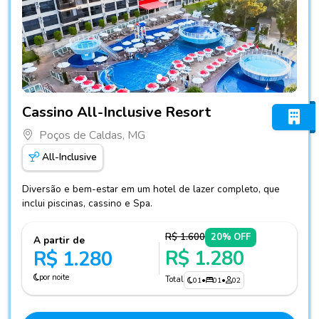
Fotos do hotel Cassino All-Inclusive Resort
Cassino All-Inclusive Resort
Poços de Caldas, MG
All-Inclusive
Diversão e bem-estar em um hotel de lazer completo, que
inclui piscinas, cassino e Spa.
R$ 1.600
20% OFF
A partir de
R$ 1.280
R$ 1.280
por noite
Total
01
•
01
•
02