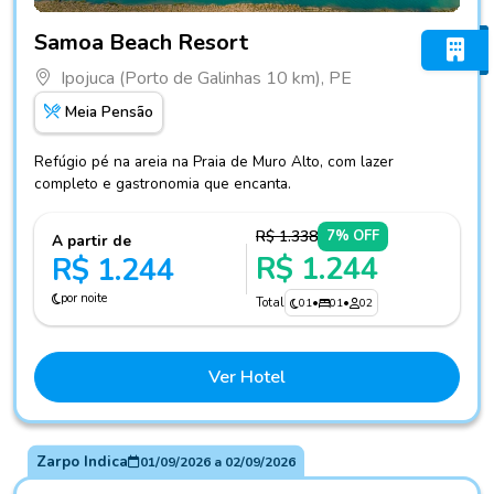
Fotos do hotel Samoa Beach Resort
Samoa Beach Resort
Ipojuca (Porto de Galinhas 10 km), PE
Meia Pensão
Refúgio pé na areia na Praia de Muro Alto, com lazer
completo e gastronomia que encanta.
R$ 1.338
7% OFF
A partir de
R$ 1.244
R$ 1.244
por noite
Total
01
•
01
•
02
Ver Hotel
Zarpo Indica
01/09/2026
a
02/09/2026