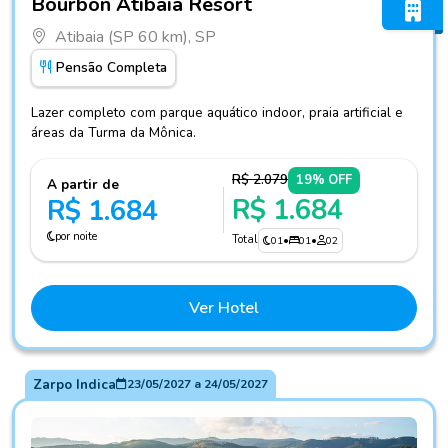
Bourbon Atibaia Resort
Atibaia (SP 60 km), SP
Pensão Completa
Lazer completo com parque aquático indoor, praia artificial e
áreas da Turma da Mônica.
R$ 2.079
19% OFF
A partir de
R$ 1.684
R$ 1.684
por noite
Total
01
•
01
•
02
Ver Hotel
Zarpo Indica
23/05/2027
a
24/05/2027