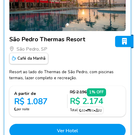
Fotos do hotel São Pedro Thermas Resort
São Pedro Thermas Resort
São Pedro, SP
Café da Manhã
Resort ao lado do Thermas de São Pedro, com piscinas
termais, lazer completo e recreação.
R$ 2.196
1% OFF
A partir de
R$ 2.174
R$ 1.087
por noite
Total
02
•
01
•
02
Ver Hotel