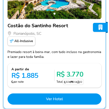
Fotos do hotel Costão do Santinho Resort
Costão do Santinho Resort
Florianópolis, SC
All-Inclusive
Premiado resort à beira-mar, com tudo incluso na gastronomia
e lazer para toda família.
A partir de
R$ 3.770
R$ 1.885
por noite
Total
02
•
01
•
02
Ver Hotel