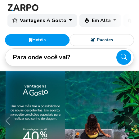
Vantagens A Gosto
Em Alta
C
Hotéis
Pacotes
Para onde você vai?
Anterior
Pró