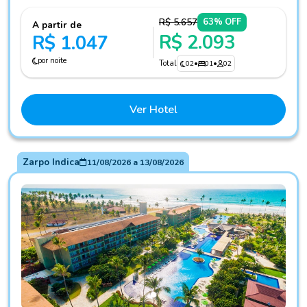
R$ 5.657
63% OFF
A partir de
R$ 2.093
R$ 1.047
por noite
Total
02
•
01
•
02
Ver Hotel
Zarpo Indica
11/08/2026
a
13/08/2026