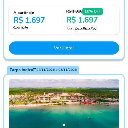
R$ 1.886
10% OFF
A partir de
R$ 1.697
R$ 1.697
por noite
Total
01
•
01
•
02
Ver Hotel
Zarpo Indica
02/11/2026
a
03/11/2026