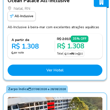
Ocean Palace All-Inclusive
Natal, RN
All-Inclusive
All-Inclusive à beira-mar com excelentes atrações aquáticas
R$ 2.013
35% OFF
A partir de
R$ 1.308
R$ 1.308
por noite
Total
01
•
01
•
02
Ver Hotel
Zarpo Indica
27/08/2026
a
28/08/2026