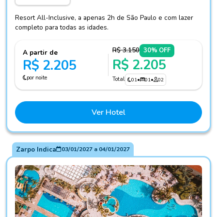
Resort All-Inclusive, a apenas 2h de São Paulo e com lazer
completo para todas as idades.
R$ 3.150
30% OFF
A partir de
R$ 2.205
R$ 2.205
por noite
Total
01
•
01
•
02
Ver Hotel
Zarpo Indica
03/01/2027
a
04/01/2027