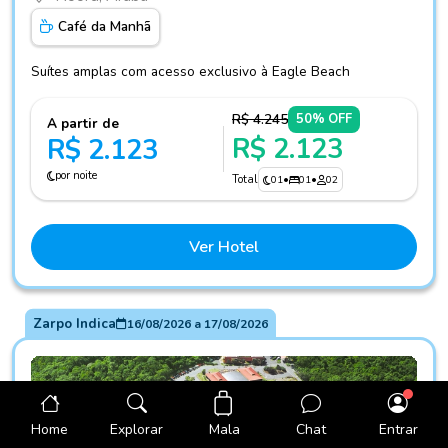
Café da Manhã
Suítes amplas com acesso exclusivo à Eagle Beach
R$ 4.245
50% OFF
A partir de
R$ 2.123
R$ 2.123
por noite
Total
01
•
01
•
02
Ver Hotel
Zarpo Indica
16/08/2026
a
17/08/2026
Mala
Home
Explorar
Chat
Entrar