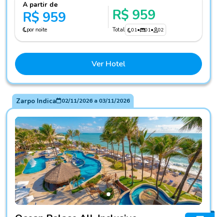
A partir de
R$ 959
R$ 959
por noite
Total
01
•
01
•
02
Ver Hotel
Zarpo Indica
02/11/2026
a
03/11/2026
Fotos do hotel Ocean Palace All-Inclusive