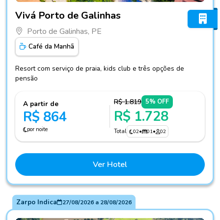
Fotos do hotel Vivá Porto de Galinhas
Vivá Porto de Galinhas
Porto de Galinhas, PE
Café da Manhã
Resort com serviço de praia, kids club e três opções de
pensão
R$ 1.819
5% OFF
A partir de
R$ 1.728
R$ 864
por noite
Total
02
•
01
•
02
Ver Hotel
Zarpo Indica
27/08/2026
a
28/08/2026