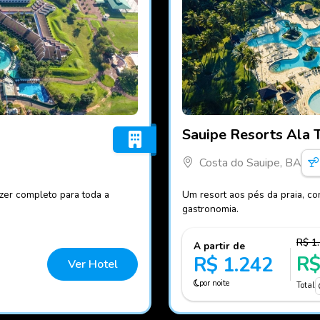
Fotos do hotel Sauipe Reso
Sauipe Resorts Ala 
Costa do Sauipe, BA
azer completo para toda a
Um resort aos pés da praia, co
gastronomia.
R$ 1
A partir de
R$
R$ 1.242
Ver Hotel
por noite
Total