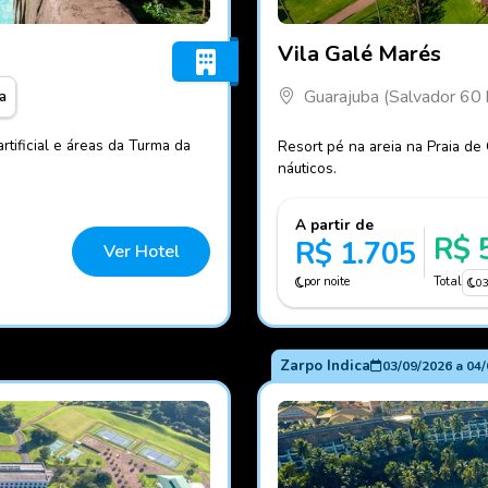
Fotos do hotel Vila Galé M
Vila Galé Marés
Guarajuba (Salvador 60
a
rtificial e áreas da Turma da
Resort pé na areia na Praia de
náuticos.
A partir de
R$ 
R$ 1.705
Ver Hotel
por noite
Total
0
Zarpo Indica
03/09/2026
a
04/