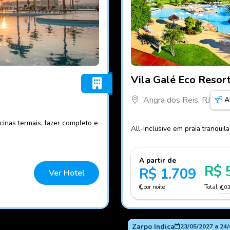
Fotos do hotel Vila Galé E
Vila Galé Eco Resor
Angra dos Reis, RJ
A
inas termais, lazer completo e
All-Inclusive em praia tranquil
A partir de
R$ 
R$ 1.709
Ver Hotel
por noite
Total
0
Zarpo Indica
23/05/2027
a
24/