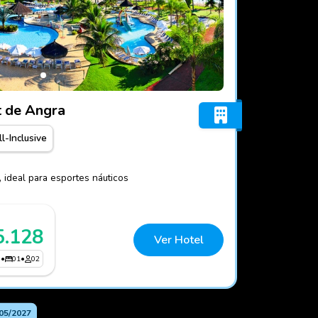
co Resort de Angra
t de Angra
ll-Inclusive
a, ideal para esportes náuticos
5.128
Ver Hotel
3
•
01
•
02
05/2027