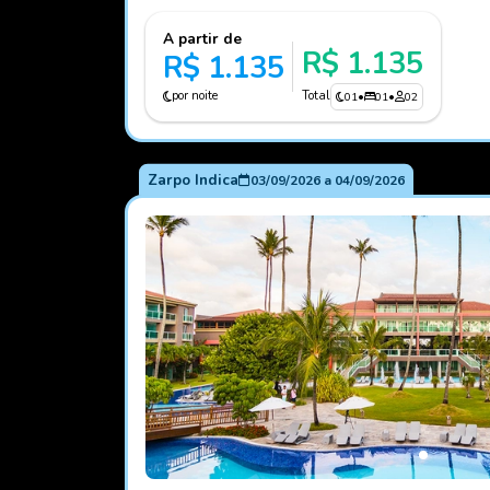
A partir de
R$ 1.135
R$ 1.135
por noite
Total
01
•
01
•
02
Zarpo Indica
03/09/2026
a
04/09/2026