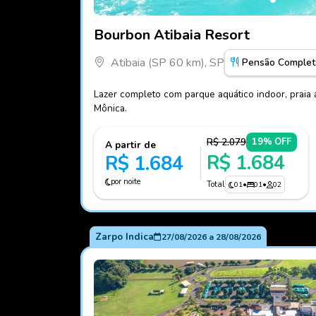
Fotos do hotel Bourbon Atibaia Resort
Bourbon Atibaia Resort
Atibaia (SP 60 km), SP
Pensão Complet
Lazer completo com parque aquático indoor, praia a
Mônica.
R$ 2.079
19% OFF
A partir de
R$ 1.684
R$ 1.684
por noite
Total
01
•
01
•
02
Zarpo Indica
27/08/2026
a
28/08/2026