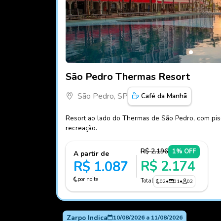
Fotos do hotel São Pedro Thermas Resort
São Pedro Thermas Resort
São Pedro, SP
Café da Manhã
Resort ao lado do Thermas de São Pedro, com pisc
recreação.
R$ 2.196
1% OFF
A partir de
R$ 2.174
R$ 1.087
por noite
Total
02
•
01
•
02
Zarpo Indica
10/08/2026
a
11/08/2026