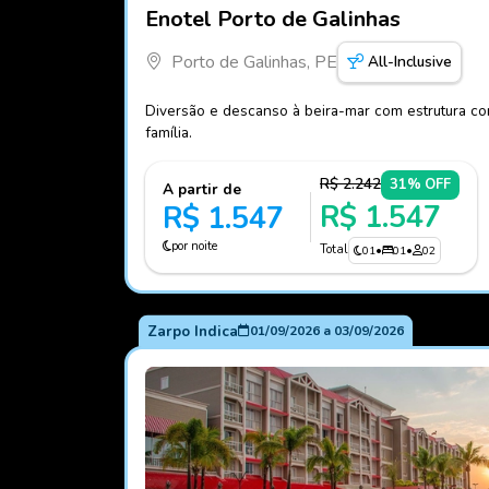
Fotos do hotel Enotel Porto de Galinhas
Enotel Porto de Galinhas
Porto de Galinhas, PE
All-Inclusive
Diversão e descanso à beira-mar com estrutura com
família.
R$ 2.242
31% OFF
A partir de
R$ 1.547
R$ 1.547
por noite
Total
01
•
01
•
02
Zarpo Indica
01/09/2026
a
03/09/2026