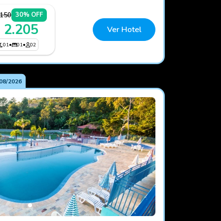
.150
30% OFF
 2.205
Ver Hotel
01
•
01
•
02
08/2026