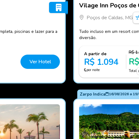
Fotos do hotel Vilage Inn 
Vilage Inn Poços de
Poços de Caldas, MG
pleta, piscinas e lazer para a
Tudo incluso em um resort com 
diversão.
R$ 1
A partir de
R$
R$ 1.094
Ver Hotel
por noite
Total
Zarpo Indica
16/08/2026
a
19/