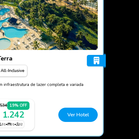
rts Ala Terra
Terra
All-Inclusive
m infraestrutura de lazer completa e variada
.534
19% OFF
 1.242
Ver Hotel
01
•
01
•
02