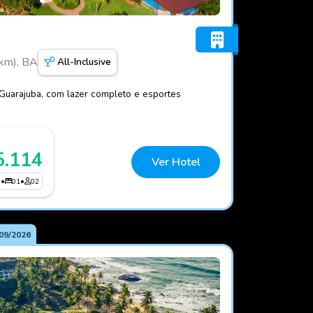
arés
 km), BA
All-Inclusive
 Guarajuba, com lazer completo e esportes
5.114
Ver Hotel
3
•
01
•
02
09/2026