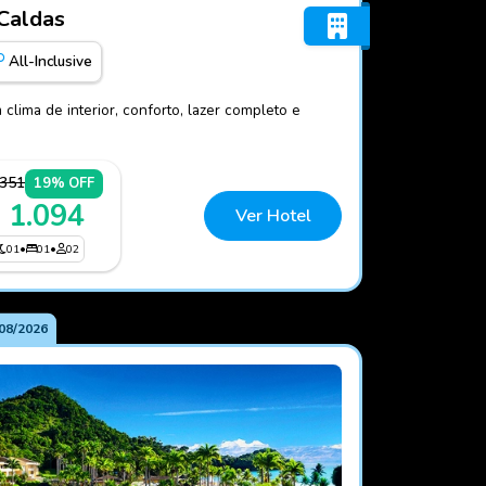
Poços de Caldas
 Caldas
All-Inclusive
clima de interior, conforto, lazer completo e
.351
19% OFF
 1.094
Ver Hotel
01
•
01
•
02
08/2026