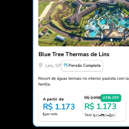
Fotos do hotel Blue Tree Thermas de Lins
Blue Tree Thermas de Lins
Lins, SP
Pensão Completa
Resort de águas termais no interior paulista com l
família.
R$ 2.058
43% OFF
A partir de
R$ 1.173
R$ 1.173
por noite
Total
01
•
01
•
02