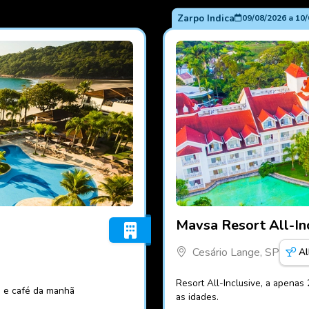
Zarpo Indica
09/08/2026
a
10/
Fotos do hotel Mavsa Resor
Mavsa Resort All-In
Cesário Lange, SP
Al
Resort All-Inclusive, a apenas
a e café da manhã
as idades.