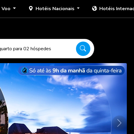
+ Voo
Hotéis Nacionais
Hotéis Interna
quarto para 02 hóspedes
Próxim