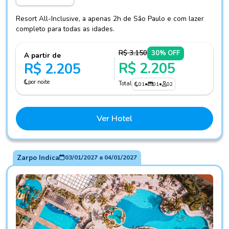
Resort All-Inclusive, a apenas 2h de São Paulo e com lazer
completo para todas as idades.
R$ 3.150
30% OFF
A partir de
R$ 2.205
R$ 2.205
por noite
Total
01
•
01
•
02
Ver Hotel
Zarpo Indica
03/01/2027
a
04/01/2027