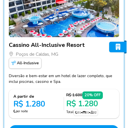
Fotos do hotel Cassino All-Inclusive Resort
Cassino All-Inclusive Resort
Poços de Caldas, MG
All-Inclusive
Diversão e bem-estar em um hotel de lazer completo, que
inclui piscinas, cassino e Spa.
R$ 1.600
20% OFF
A partir de
R$ 1.280
R$ 1.280
por noite
Total
01
•
01
•
02