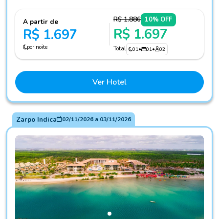
R$ 1.886
10% OFF
A partir de
R$ 1.697
R$ 1.697
por noite
Total
01
•
01
•
02
Ver Hotel
Zarpo Indica
02/11/2026
a
03/11/2026