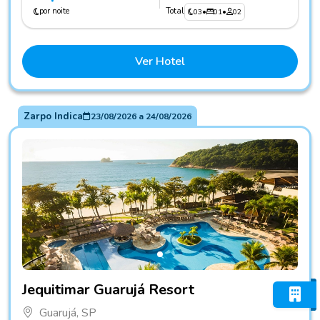
por noite
Total
03
•
01
•
02
Ver Hotel
Zarpo Indica
23/08/2026
a
24/08/2026
Fotos do hotel Jequitimar Guarujá Resort
Jequitimar Guarujá Resort
Guarujá, SP