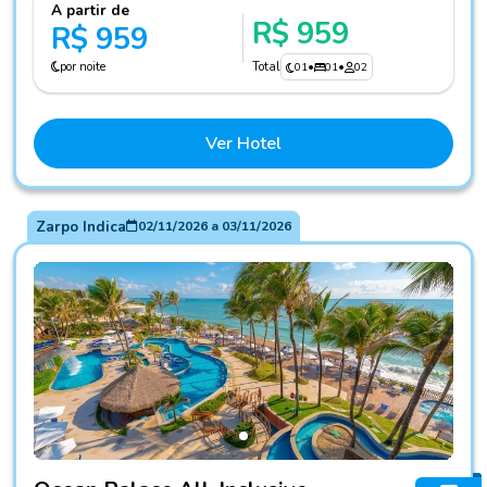
A partir de
R$ 959
R$ 959
por noite
Total
01
•
01
•
02
Ver Hotel
Zarpo Indica
02/11/2026
a
03/11/2026
Fotos do hotel Ocean Palace All-Inclusive