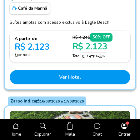
Café da Manhã
Suítes amplas com acesso exclusivo à Eagle Beach
R$ 4.245
50% OFF
A partir de
R$ 2.123
R$ 2.123
por noite
Total
01
•
01
•
02
Ver Hotel
Zarpo Indica
16/08/2026
a
17/08/2026
Mala
Home
Explorar
Chat
Entrar