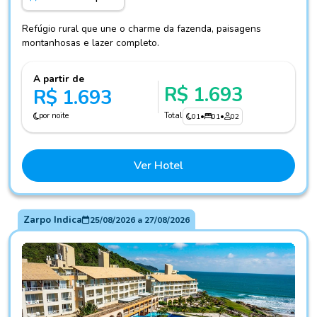
Refúgio rural que une o charme da fazenda, paisagens
montanhosas e lazer completo.
A partir de
R$ 1.693
R$ 1.693
por noite
Total
01
•
01
•
02
Ver Hotel
Zarpo Indica
25/08/2026
a
27/08/2026