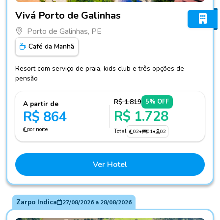
Fotos do hotel Vivá Porto de Galinhas
Vivá Porto de Galinhas
Porto de Galinhas, PE
Café da Manhã
Resort com serviço de praia, kids club e três opções de
pensão
R$ 1.819
5% OFF
A partir de
R$ 1.728
R$ 864
por noite
Total
02
•
01
•
02
Ver Hotel
Zarpo Indica
27/08/2026
a
28/08/2026