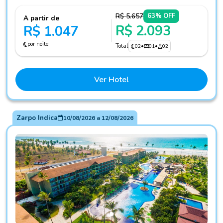
R$ 5.657
63% OFF
A partir de
R$ 2.093
R$ 1.047
por noite
Total
02
•
01
•
02
Ver Hotel
Zarpo Indica
10/08/2026
a
12/08/2026