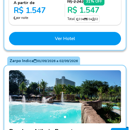
R$ 2.242
31% OFF
A partir de
R$ 1.547
R$ 1.547
por noite
Total
01
•
01
•
02
Ver Hotel
Zarpo Indica
01/09/2026
a
02/09/2026
Fotos do hotel Bourbon Atibaia Resort