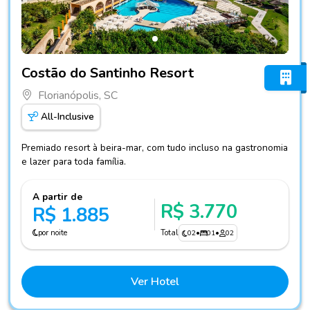
Fotos do hotel Costão do Santinho Resort
Costão do Santinho Resort
Florianópolis, SC
All-Inclusive
Premiado resort à beira-mar, com tudo incluso na gastronomia
e lazer para toda família.
A partir de
R$ 3.770
R$ 1.885
por noite
Total
02
•
01
•
02
Ver Hotel