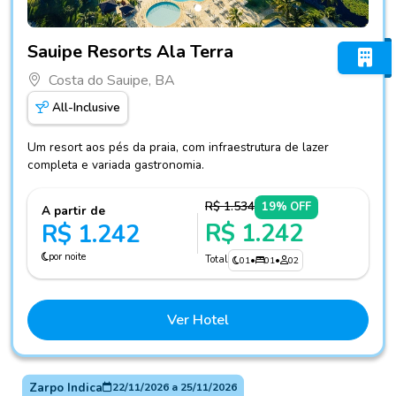
Fotos do hotel Sauipe Resorts Ala Terra
Sauipe Resorts Ala Terra
Costa do Sauipe, BA
All-Inclusive
Um resort aos pés da praia, com infraestrutura de lazer
completa e variada gastronomia.
R$ 1.534
19% OFF
A partir de
R$ 1.242
R$ 1.242
por noite
Total
01
•
01
•
02
Ver Hotel
Zarpo Indica
22/11/2026
a
25/11/2026