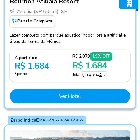
Bourbon Atibaia Resort
Atibaia (SP 60 km), SP
Pensão Completa
Lazer completo com parque aquático indoor, praia artificial e
áreas da Turma da Mônica.
R$ 2.079
19% OFF
A partir de
R$ 1.684
R$ 1.684
por noite
Total
01
•
01
•
02
Ver Hotel
Zarpo Indica
23/05/2027
a
24/05/2027