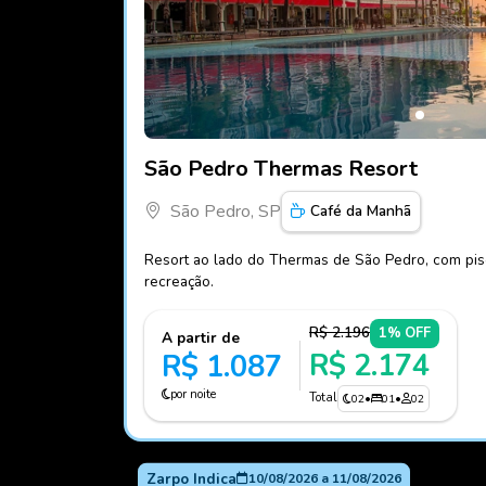
Fotos do hotel São Pedro Thermas Resort
São Pedro Thermas Resort
São Pedro, SP
Café da Manhã
Resort ao lado do Thermas de São Pedro, com pisc
recreação.
R$ 2.196
1% OFF
A partir de
R$ 2.174
R$ 1.087
por noite
Total
02
•
01
•
02
Zarpo Indica
10/08/2026
a
11/08/2026