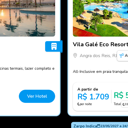
Fotos do hotel Vila Galé E
Vila Galé Eco Resor
Angra dos Reis, RJ
A
inas termais, lazer completo e
All-Inclusive em praia tranquil
A partir de
R$ 
R$ 1.709
Ver Hotel
por noite
Total
0
Zarpo Indica
23/05/2027
a
24/