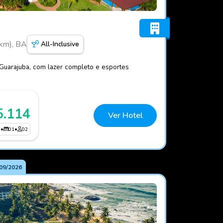
arés
 km), BA
All-Inclusive
 Guarajuba, com lazer completo e esportes
5.114
Ver Hotel
3
•
01
•
02
09/2026