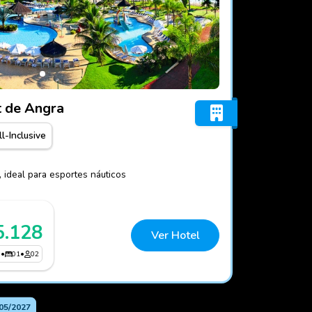
co Resort de Angra
t de Angra
ll-Inclusive
a, ideal para esportes náuticos
5.128
Ver Hotel
3
•
01
•
02
05/2027