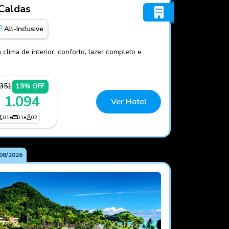
Poços de Caldas
 Caldas
All-Inclusive
clima de interior, conforto, lazer completo e
.351
19% OFF
 1.094
Ver Hotel
01
•
01
•
02
08/2026