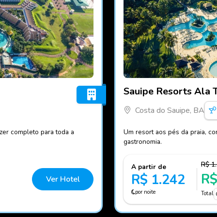
Fotos do hotel Sauipe Reso
Sauipe Resorts Ala 
Costa do Sauipe, BA
azer completo para toda a
Um resort aos pés da praia, co
gastronomia.
R$ 1
A partir de
R$
R$ 1.242
Ver Hotel
por noite
Total