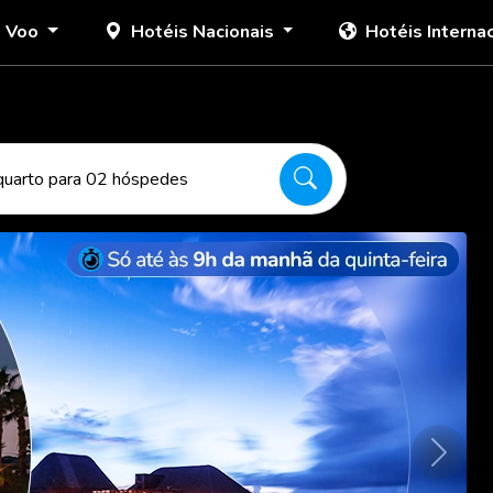
+ Voo
Hotéis Nacionais
Hotéis Interna
quarto para 02 hóspedes
Próxim