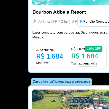
Fotos do hotel Bourbon Atibaia Resort
Bourbon Atibaia Resort
Atibaia (SP 60 km), SP
Pensão Complet
Lazer completo com parque aquático indoor, praia a
Mônica.
R$ 2.079
19% OFF
A partir de
R$ 1.684
R$ 1.684
por noite
Total
01
•
01
•
02
Zarpo Indica
27/08/2026
a
28/08/2026