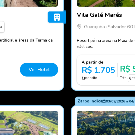
Fotos do hotel Vila Galé M
Vila Galé Marés
Guarajuba (Salvador 60
a
rtificial e áreas da Turma da
Resort pé na areia na Praia de
náuticos.
A partir de
R$ 
R$ 1.705
Ver Hotel
por noite
Total
0
Zarpo Indica
03/09/2026
a
04/