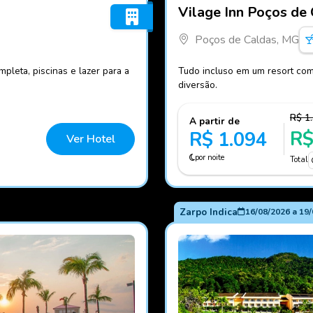
Fotos do hotel Vilage Inn 
Vilage Inn Poços de
Poços de Caldas, MG
pleta, piscinas e lazer para a
Tudo incluso em um resort com 
diversão.
R$ 1
A partir de
R$
R$ 1.094
Ver Hotel
por noite
Total
Zarpo Indica
16/08/2026
a
19/