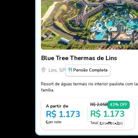
Fotos do hotel Blue Tree Thermas de Lins
Blue Tree Thermas de Lins
Lins, SP
Pensão Completa
Resort de águas termais no interior paulista com l
família.
R$ 2.058
43% OFF
A partir de
R$ 1.173
R$ 1.173
por noite
Total
01
•
01
•
02