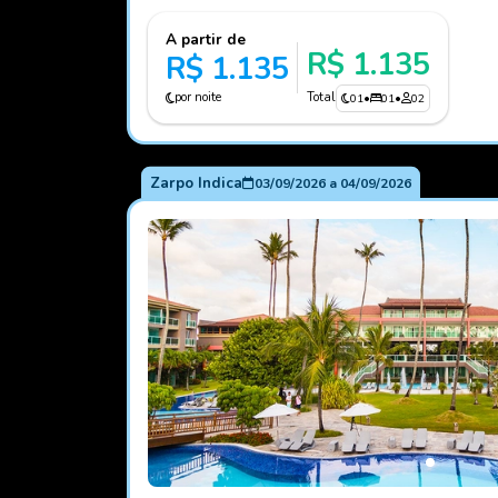
A partir de
R$ 1.135
R$ 1.135
por noite
Total
01
•
01
•
02
Zarpo Indica
03/09/2026
a
04/09/2026