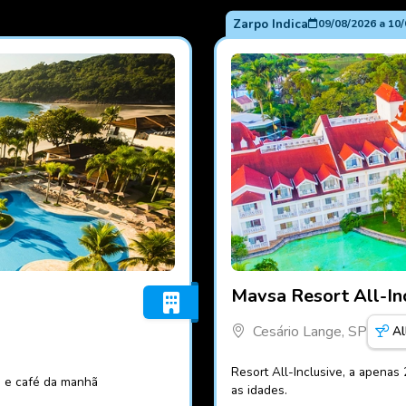
Zarpo Indica
09/08/2026
a
10/
Fotos do hotel Mavsa Resor
Mavsa Resort All-In
Cesário Lange, SP
Al
Resort All-Inclusive, a apenas
a e café da manhã
as idades.