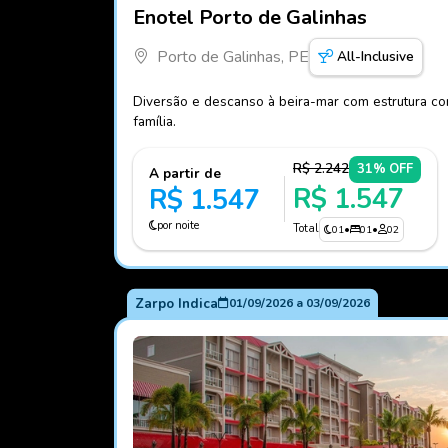
Fotos do hotel Enotel Porto de Galinhas
Enotel Porto de Galinhas
Porto de Galinhas, PE
All-Inclusive
Diversão e descanso à beira-mar com estrutura com
família.
R$ 2.242
31% OFF
A partir de
R$ 1.547
R$ 1.547
por noite
Total
01
•
01
•
02
Zarpo Indica
01/09/2026
a
03/09/2026