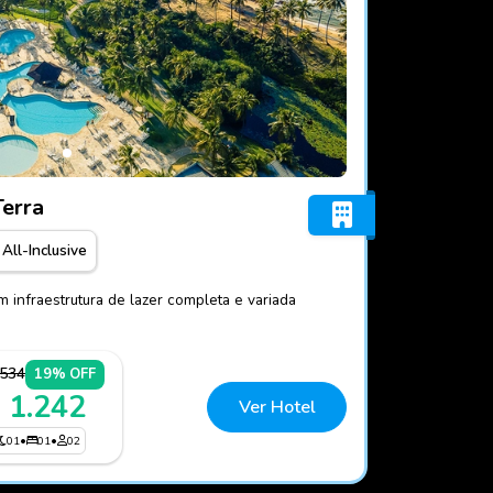
rts Ala Terra
Terra
All-Inclusive
m infraestrutura de lazer completa e variada
.534
19% OFF
 1.242
Ver Hotel
01
•
01
•
02