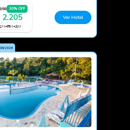
.150
30% OFF
 2.205
Ver Hotel
01
•
01
•
02
08/2026