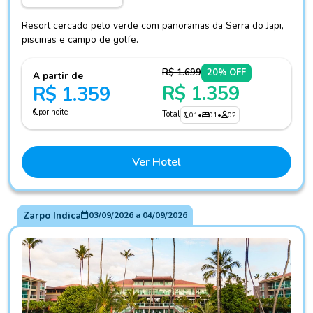
Resort cercado pelo verde com panoramas da Serra do Japi,
piscinas e campo de golfe.
R$ 1.699
20% OFF
A partir de
R$ 1.359
R$ 1.359
por noite
Total
01
•
01
•
02
Ver Hotel
Zarpo Indica
03/09/2026
a
04/09/2026