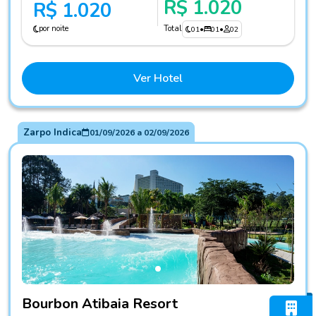
R$ 1.020
R$ 1.020
por noite
Total
01
•
01
•
02
Ver Hotel
Zarpo Indica
01/09/2026
a
02/09/2026
Fotos do hotel Bourbon Atibaia Resort
Bourbon Atibaia Resort