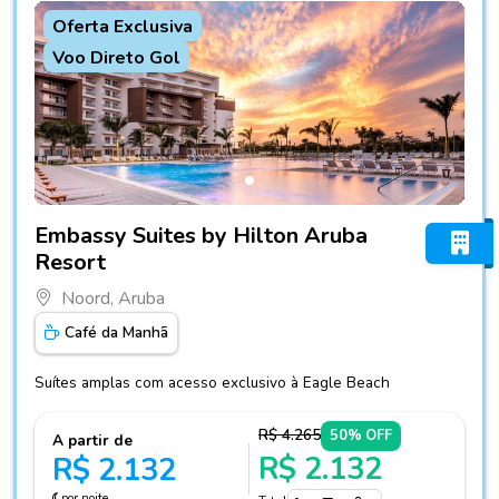
Oferta Exclusiva
Voo Direto Gol
Fotos do hotel Embassy Suites by Hilton Aruba Resort
Embassy Suites by Hilton Aruba
Resort
Noord, Aruba
Café da Manhã
Suítes amplas com acesso exclusivo à Eagle Beach
R$ 4.265
50% OFF
A partir de
R$ 2.132
R$ 2.132
por noite