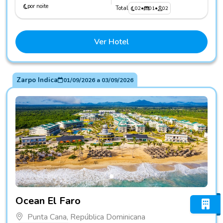
por noite
Total
02
•
01
•
02
Ver Hotel
Zarpo Indica
01/09/2026
a
03/09/2026
Fotos do hotel Ocean El Faro
Ocean El Faro
Punta Cana, República Dominicana