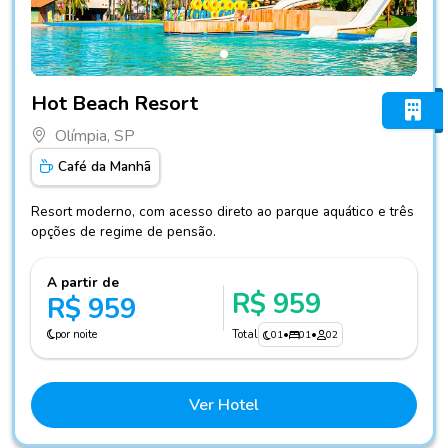
Fotos do hotel Hot Beach Resort
Hot Beach Resort
Olímpia, SP
Café da Manhã
Resort moderno, com acesso direto ao parque aquático e três
opções de regime de pensão.
A partir de
R$ 959
R$ 959
por noite
Total
01
•
01
•
02
Ver Hotel