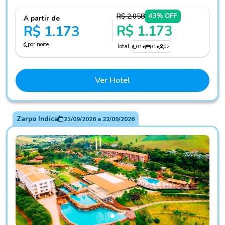
R$ 2.058
43% OFF
A partir de
R$ 1.173
R$ 1.173
por noite
Total
01
•
01
•
02
Ver Hotel
Zarpo Indica
21/09/2026
a
22/09/2026