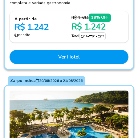
completa e variada gastronomia.
R$ 1.534
19% OFF
A partir de
R$ 1.242
R$ 1.242
por noite
Total
01
•
01
•
02
Ver Hotel
Zarpo Indica
20/08/2026
a
21/08/2026