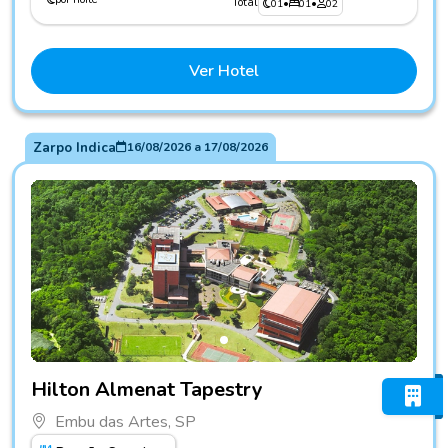
Total
01
•
01
•
02
Ver Hotel
Zarpo Indica
16/08/2026
a
17/08/2026
Fotos do hotel Hilton Almenat Tapestry
Hilton Almenat Tapestry
Embu das Artes, SP