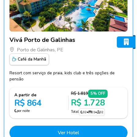
Fotos do hotel Vivá Porto de Galinhas
Vivá Porto de Galinhas
Porto de Galinhas, PE
Café da Manhã
Resort com serviço de praia, kids club e três opções de
pensão
R$ 1.819
5% OFF
A partir de
R$ 1.728
R$ 864
por noite
Total
02
•
01
•
02
Ver Hotel