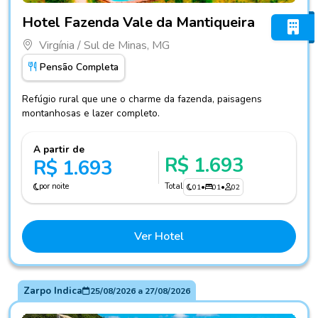
Fotos do hotel Hotel Fazenda Vale da Mantiqueira
Hotel Fazenda Vale da Mantiqueira
Virgínia / Sul de Minas, MG
Pensão Completa
Refúgio rural que une o charme da fazenda, paisagens
montanhosas e lazer completo.
A partir de
R$ 1.693
R$ 1.693
por noite
Total
01
•
01
•
02
Ver Hotel
Zarpo Indica
25/08/2026
a
27/08/2026