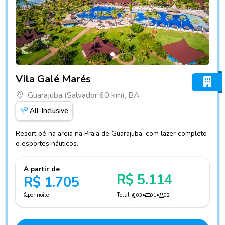
Fotos do hotel Vila Galé Marés
Vila Galé Marés
Guarajuba (Salvador 60 km), BA
All-Inclusive
Resort pé na areia na Praia de Guarajuba, com lazer completo
e esportes náuticos.
A partir de
R$ 5.114
R$ 1.705
por noite
Total
03
•
01
•
02