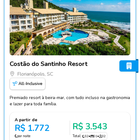
Fotos do hotel Costão do Santinho Resort
Costão do Santinho Resort
Florianópolis, SC
All-Inclusive
Premiado resort à beira-mar, com tudo incluso na gastronomia
e lazer para toda família.
A partir de
R$ 3.543
R$ 1.772
por noite
Total
02
•
01
•
02