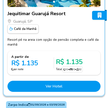
Fotos do hotel Jequitimar Guarujá Resort
Jequitimar Guarujá Resort
Guarujá, SP
Café da Manhã
Resort pé na areia com opção de pensão completa e café da
manhã
A partir de
R$ 1.135
R$ 1.135
por noite
Total
01
•
01
•
02
Ver Hotel
Zarpo Indica
01/09/2026
a
03/09/2026