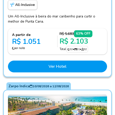
All-Inclusive
Um All-Inclusive à beira do mar caribenho para curtir o
melhor de Punta Cana.
R$ 5.683
63% OFF
A partir de
R$ 2.103
R$ 1.051
por noite
Total
02
•
01
•
02
Ver Hotel
Zarpo Indica
10/08/2026
a
12/08/2026