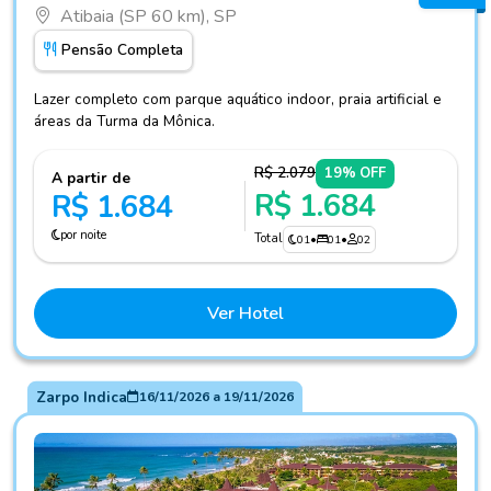
Atibaia (SP 60 km), SP
Pensão Completa
Lazer completo com parque aquático indoor, praia artificial e
áreas da Turma da Mônica.
R$ 2.079
19% OFF
A partir de
R$ 1.684
R$ 1.684
por noite
Total
01
•
01
•
02
Ver Hotel
Zarpo Indica
16/11/2026
a
19/11/2026