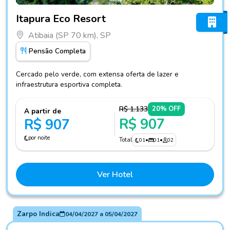
Fotos do hotel Itapura Eco Resort
Itapura Eco Resort
Atibaia (SP 70 km), SP
Pensão Completa
Cercado pelo verde, com extensa oferta de lazer e
infraestrutura esportiva completa.
R$ 1.133
20% OFF
A partir de
R$ 907
R$ 907
por noite
Total
01
•
01
•
02
Ver Hotel
Zarpo Indica
04/04/2027
a
05/04/2027