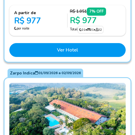
R$ 1.051
7% OFF
A partir de
R$ 977
R$ 977
por noite
Total
01
•
01
•
02
Ver Hotel
Zarpo Indica
01/09/2026
a
02/09/2026