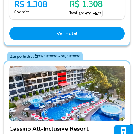
R$ 1.308
R$ 1.308
por noite
Total
01
•
01
•
02
Ver Hotel
Zarpo Indica
27/08/2026
a
28/08/2026
Fotos do hotel Cassino All-Inclusive Resort
Cassino All-Inclusive Resort