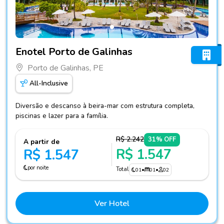
Fotos do hotel Enotel Porto de Galinhas
Enotel Porto de Galinhas
Porto de Galinhas, PE
All-Inclusive
Diversão e descanso à beira-mar com estrutura completa,
piscinas e lazer para a família.
R$ 2.242
31% OFF
A partir de
R$ 1.547
R$ 1.547
por noite
Total
01
•
01
•
02
Ver Hotel