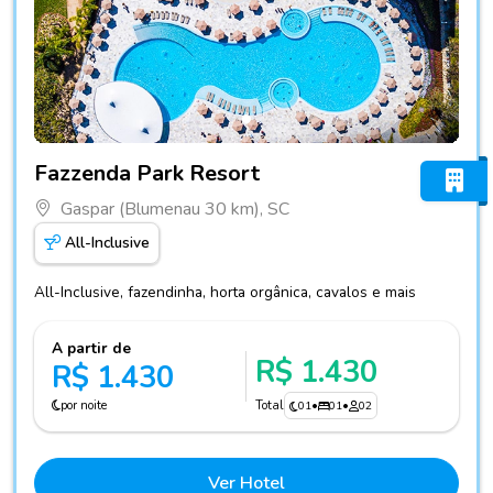
Fotos do hotel Fazzenda Park Resort
Fazzenda Park Resort
Gaspar (Blumenau 30 km), SC
All-Inclusive
All-Inclusive, fazendinha, horta orgânica, cavalos e mais
A partir de
R$ 1.430
R$ 1.430
por noite
Total
01
•
01
•
02
Ver Hotel