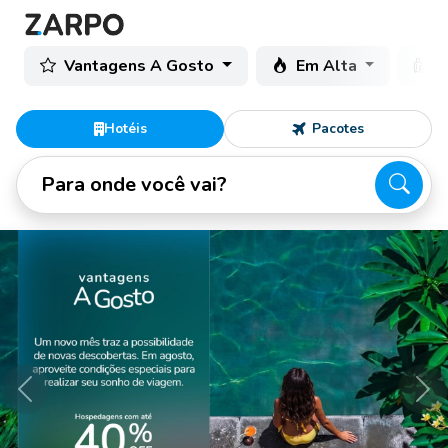
Vantagens A Gosto
Em Alta
C
Hotéis
Pacotes
Para onde você vai?
Anterior
Pró