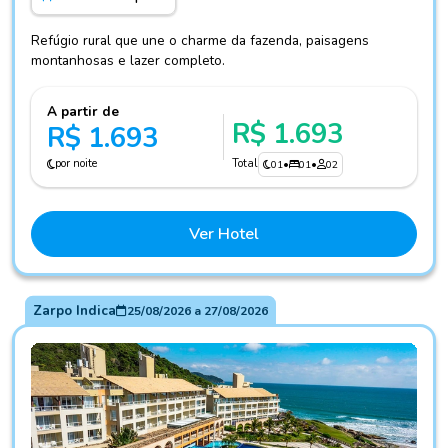
Refúgio rural que une o charme da fazenda, paisagens
montanhosas e lazer completo.
A partir de
R$ 1.693
R$ 1.693
por noite
Total
01
•
01
•
02
Ver Hotel
Zarpo Indica
25/08/2026
a
27/08/2026