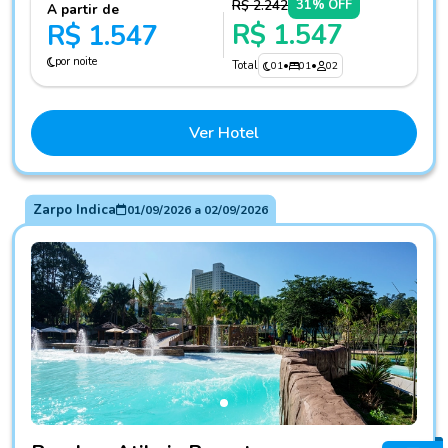
R$ 2.242
31% OFF
A partir de
R$ 1.547
R$ 1.547
por noite
Total
01
•
01
•
02
Ver Hotel
Zarpo Indica
01/09/2026
a
02/09/2026
Fotos do hotel Bourbon Atibaia Resort