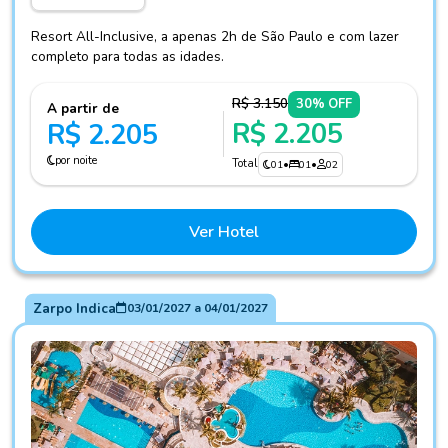
Resort All-Inclusive, a apenas 2h de São Paulo e com lazer
completo para todas as idades.
R$ 3.150
30% OFF
A partir de
R$ 2.205
R$ 2.205
por noite
Total
01
•
01
•
02
Ver Hotel
Zarpo Indica
03/01/2027
a
04/01/2027