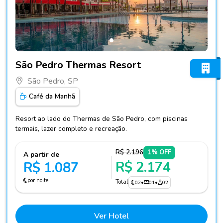
Fotos do hotel São Pedro Thermas Resort
São Pedro Thermas Resort
São Pedro, SP
Café da Manhã
Resort ao lado do Thermas de São Pedro, com piscinas
termais, lazer completo e recreação.
R$ 2.196
1% OFF
A partir de
R$ 2.174
R$ 1.087
por noite
Total
02
•
01
•
02
Ver Hotel