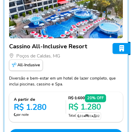
Fotos do hotel Cassino All-Inclusive Resort
Cassino All-Inclusive Resort
Poços de Caldas, MG
All-Inclusive
Diversão e bem-estar em um hotel de lazer completo, que
inclui piscinas, cassino e Spa.
R$ 1.600
20% OFF
A partir de
R$ 1.280
R$ 1.280
por noite
Total
01
•
01
•
02