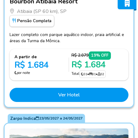
Bourbon Atibaia Resort
Atibaia (SP 60 km), SP
Pensão Completa
Lazer completo com parque aquático indoor, praia artificial e
áreas da Turma da Mônica.
R$ 2.079
19% OFF
A partir de
R$ 1.684
R$ 1.684
por noite
Total
01
•
01
•
02
Ver Hotel
Zarpo Indica
23/05/2027
a
24/05/2027