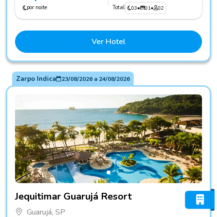
por noite
Total
03
•
01
•
02
Ver Hotel
Zarpo Indica
23/08/2026
a
24/08/2026
Fotos do hotel Jequitimar Guarujá Resort
Jequitimar Guarujá Resort
Guarujá, SP