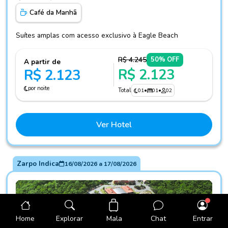
Café da Manhã
Suítes amplas com acesso exclusivo à Eagle Beach
R$ 4.245
50% OFF
A partir de
R$ 2.123
R$ 2.123
por noite
Total
01
•
01
•
02
Ver Hotel
Zarpo Indica
16/08/2026
a
17/08/2026
Mala
Home
Explorar
Chat
Entrar