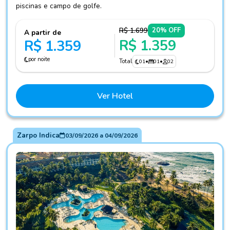
piscinas e campo de golfe.
R$ 1.699
20% OFF
A partir de
R$ 1.359
R$ 1.359
por noite
Total
01
•
01
•
02
Ver Hotel
Zarpo Indica
03/09/2026
a
04/09/2026