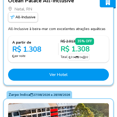
Ocean Palace All-Inclusive
Natal, RN
All-Inclusive
All-Inclusive à beira-mar com excelentes atrações aquáticas
R$ 2.013
35% OFF
A partir de
R$ 1.308
R$ 1.308
por noite
Total
01
•
01
•
02
Ver Hotel
Zarpo Indica
27/08/2026
a
28/08/2026