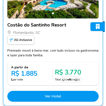
Fotos do hotel Costão do Santinho Resort
Costão do Santinho Resort
Florianópolis, SC
All-Inclusive
Premiado resort à beira-mar, com tudo incluso na gastronomia
e lazer para toda família.
A partir de
R$ 3.770
R$ 1.885
por noite
Total
02
•
01
•
02
Ver Hotel