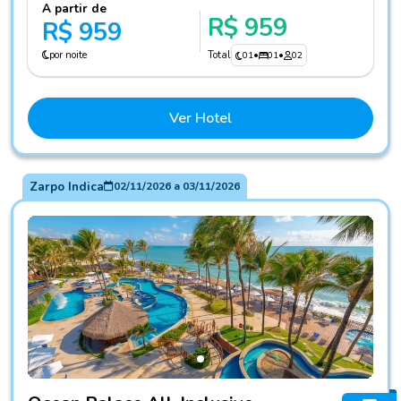
A partir de
R$ 959
R$ 959
por noite
Total
01
•
01
•
02
Ver Hotel
Zarpo Indica
02/11/2026
a
03/11/2026
Fotos do hotel Ocean Palace All-Inclusive