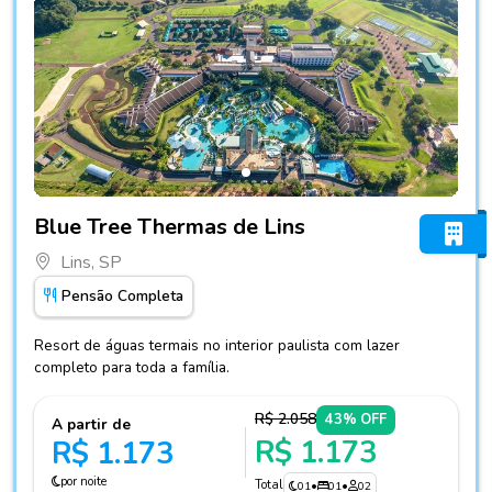
Fotos do hotel Blue Tree Thermas de Lins
Blue Tree Thermas de Lins
Lins, SP
Pensão Completa
Resort de águas termais no interior paulista com lazer
completo para toda a família.
R$ 2.058
43% OFF
A partir de
R$ 1.173
R$ 1.173
por noite
Total
01
•
01
•
02