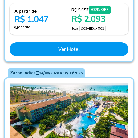
R$ 5.657
63% OFF
A partir de
R$ 2.093
R$ 1.047
por noite
Total
02
•
01
•
02
Ver Hotel
Zarpo Indica
14/08/2026
a
16/08/2026