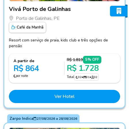
Fotos do hotel Vivá Porto de Galinhas
Vivá Porto de Galinhas
Porto de Galinhas, PE
Café da Manhã
Resort com serviço de praia, kids club e três opções de
pensão
R$ 1.819
5% OFF
A partir de
R$ 1.728
R$ 864
por noite
Total
02
•
01
•
02
Ver Hotel
Zarpo Indica
27/08/2026
a
28/08/2026