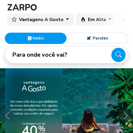
Vantagens A Gosto
Em Alta
C
Hotéis
Pacotes
Para onde você vai?
Anterior
Pró