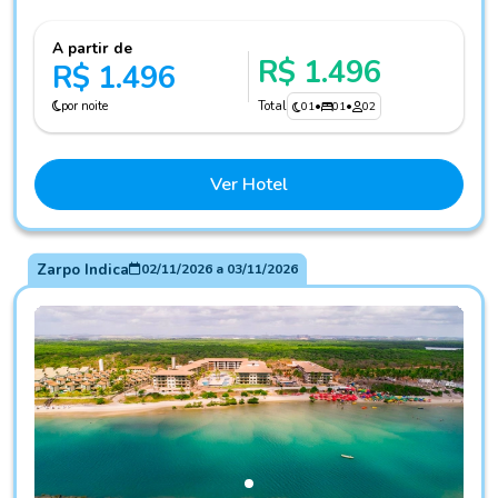
A partir de
R$ 1.496
R$ 1.496
por noite
Total
01
•
01
•
02
Ver Hotel
Zarpo Indica
02/11/2026
a
03/11/2026