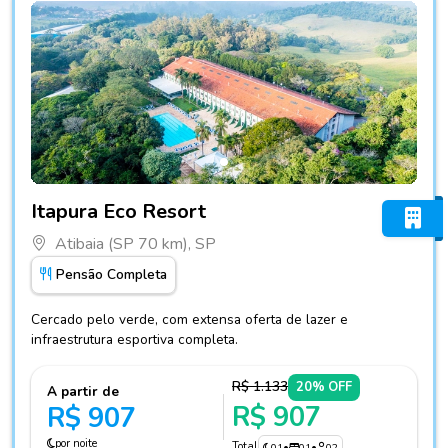
Fotos do hotel Itapura Eco Resort
Itapura Eco Resort
Atibaia (SP 70 km), SP
Pensão Completa
Cercado pelo verde, com extensa oferta de lazer e
infraestrutura esportiva completa.
R$ 1.133
20% OFF
A partir de
R$ 907
R$ 907
por noite
Total
01
•
01
•
02