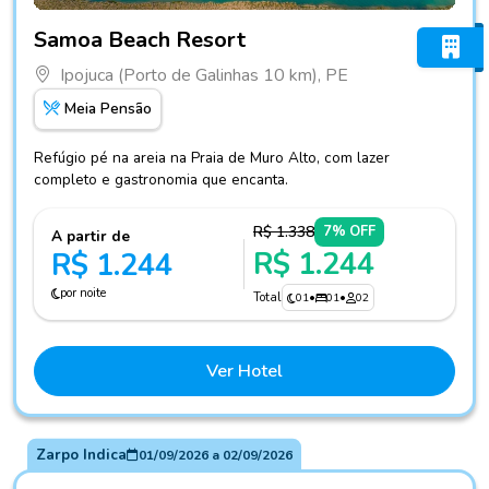
Fotos do hotel Samoa Beach Resort
Samoa Beach Resort
Ipojuca (Porto de Galinhas 10 km), PE
Meia Pensão
Refúgio pé na areia na Praia de Muro Alto, com lazer
completo e gastronomia que encanta.
R$ 1.338
7% OFF
A partir de
R$ 1.244
R$ 1.244
por noite
Total
01
•
01
•
02
Ver Hotel
Zarpo Indica
01/09/2026
a
02/09/2026