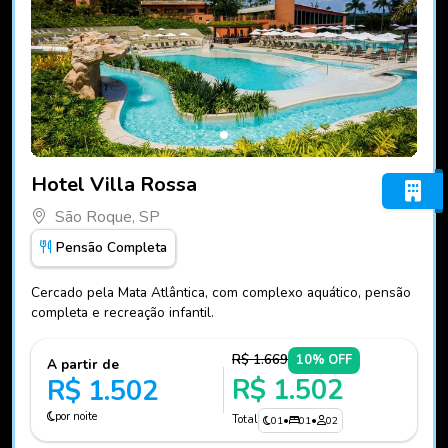
Fotos do hotel Hotel Villa Rossa
Hotel Villa Rossa
São Roque, SP
Pensão Completa
Cercado pela Mata Atlântica, com complexo aquático, pensão
completa e recreação infantil.
R$ 1.669
10% OFF
A partir de
R$ 1.502
R$ 1.502
por noite
Total
01
•
01
•
02