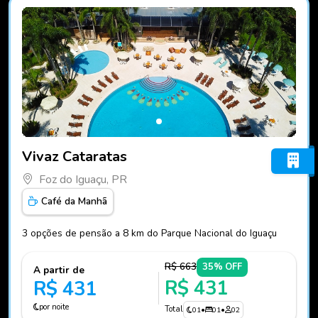
Fotos do hotel Vivaz Cataratas
Vivaz Cataratas
Foz do Iguaçu, PR
Café da Manhã
3 opções de pensão a 8 km do Parque Nacional do Iguaçu
R$ 663
35% OFF
A partir de
R$ 431
R$ 431
por noite
Total
01
•
01
•
02