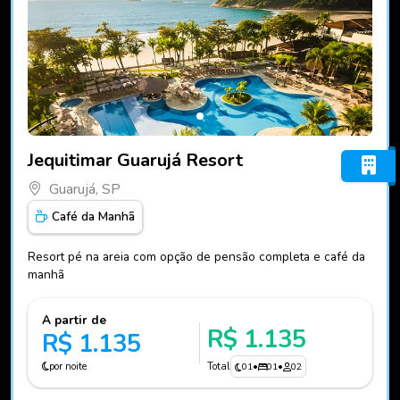
Fotos do hotel Jequitimar Guarujá Resort
Jequitimar Guarujá Resort
Guarujá, SP
Café da Manhã
Resort pé na areia com opção de pensão completa e café da
manhã
A partir de
R$ 1.135
R$ 1.135
por noite
Total
01
•
01
•
02