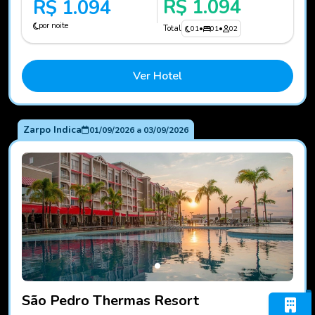
R$ 1.094
R$ 1.094
por noite
Total
01
•
01
•
02
Ver Hotel
Zarpo Indica
01/09/2026
a
03/09/2026
Fotos do hotel São Pedro Thermas Resort
São Pedro Thermas Resort