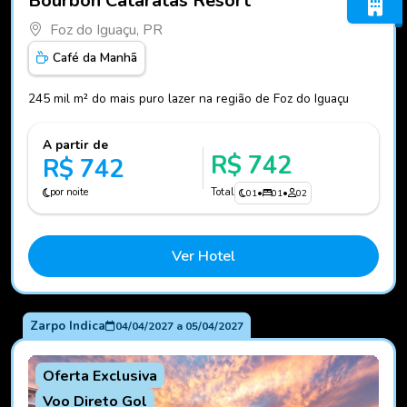
Bourbon Cataratas Resort
Foz do Iguaçu, PR
Café da Manhã
245 mil m² do mais puro lazer na região de Foz do Iguaçu
A partir de
R$ 742
R$ 742
por noite
Total
01
•
01
•
02
Ver Hotel
Zarpo Indica
04/04/2027
a
05/04/2027
Oferta Exclusiva
Voo Direto Gol