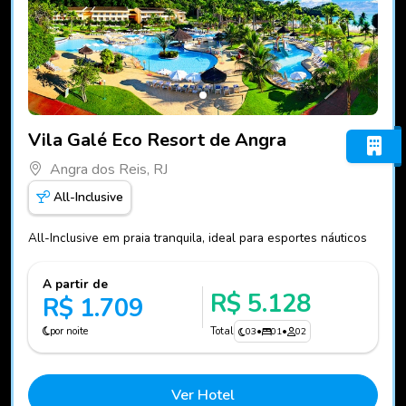
Fotos do hotel Vila Galé Eco Resort de Angra
Vila Galé Eco Resort de Angra
Angra dos Reis, RJ
All-Inclusive
All-Inclusive em praia tranquila, ideal para esportes náuticos
A partir de
R$ 5.128
R$ 1.709
por noite
Total
03
•
01
•
02
Ver Hotel