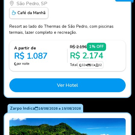
São Pedro, SP
Café da Manhã
Resort ao lado do Thermas de São Pedro, com piscinas
termais, lazer completo e recreação.
R$ 2.196
1% OFF
A partir de
R$ 2.174
R$ 1.087
por noite
Total
02
•
01
•
02
Ver Hotel
Zarpo Indica
16/08/2026
a
19/08/2026