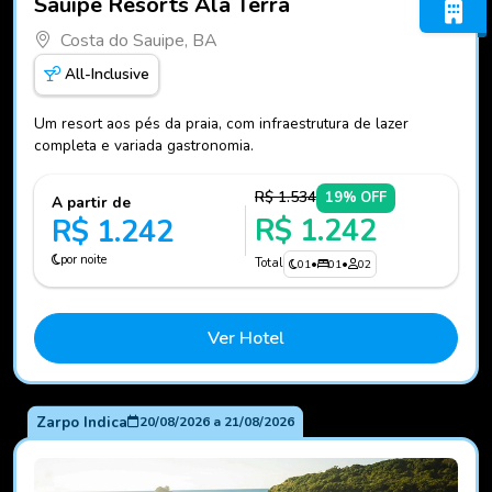
Sauipe Resorts Ala Terra
Costa do Sauipe, BA
All-Inclusive
Um resort aos pés da praia, com infraestrutura de lazer
completa e variada gastronomia.
R$ 1.534
19% OFF
A partir de
R$ 1.242
R$ 1.242
por noite
Total
01
•
01
•
02
Ver Hotel
Zarpo Indica
20/08/2026
a
21/08/2026