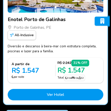
Fotos do hotel Enotel Porto de Galinhas
Enotel Porto de Galinhas
Porto de Galinhas, PE
All-Inclusive
Diversão e descanso à beira-mar com estrutura completa,
piscinas e lazer para a família.
R$ 2.242
31% OFF
A partir de
R$ 1.547
R$ 1.547
por noite
Total
01
•
01
•
02
Ver Hotel