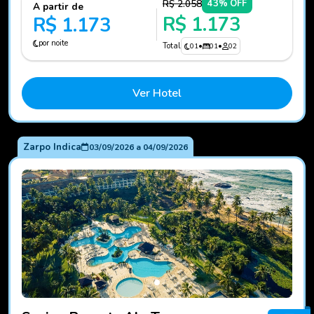
R$ 2.058
43% OFF
A partir de
R$ 1.173
R$ 1.173
por noite
Total
01
•
01
•
02
Ver Hotel
Zarpo Indica
03/09/2026
a
04/09/2026
Fotos do hotel Sauipe Resorts Ala Terra