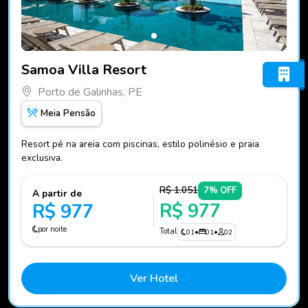
Fotos do hotel Samoa Villa Resort
Samoa Villa Resort
Porto de Galinhas, PE
Meia Pensão
Resort pé na areia com piscinas, estilo polinésio e praia
exclusiva.
R$ 1.051
7% OFF
A partir de
R$ 977
R$ 977
por noite
Total
01
•
01
•
02
Ver Hotel