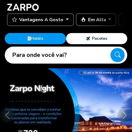
Vantagens A Gosto
Em Alta
Hotéis
Pacotes
Para onde você vai?
Anterior
Pró