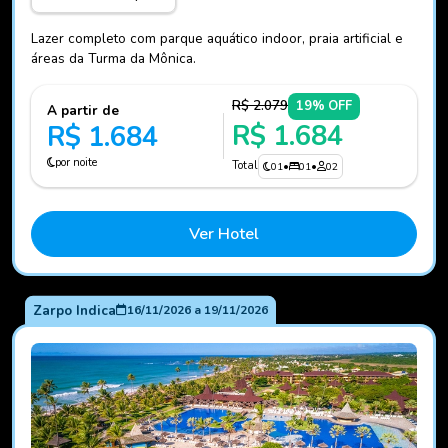
Lazer completo com parque aquático indoor, praia artificial e
áreas da Turma da Mônica.
R$ 2.079
19% OFF
A partir de
R$ 1.684
R$ 1.684
por noite
Total
01
•
01
•
02
Ver Hotel
Zarpo Indica
16/11/2026
a
19/11/2026