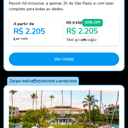
Resort All-Inclusive, a apenas 2h de São Paulo e com lazer
completo para todas as idades.
R$ 3.150
30% OFF
A partir de
R$ 2.205
R$ 2.205
por noite
Total
01
•
01
•
02
Ver Hotel
Zarpo Indica
03/09/2026
a
04/09/2026