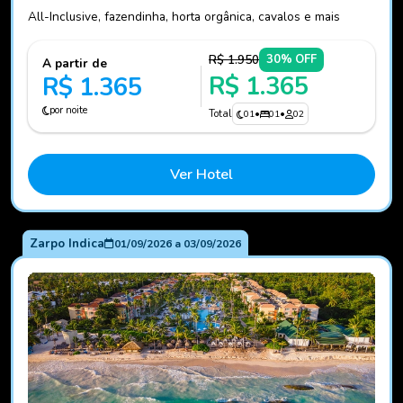
All-Inclusive, fazendinha, horta orgânica, cavalos e mais
R$ 1.950
30% OFF
A partir de
R$ 1.365
R$ 1.365
por noite
Total
01
•
01
•
02
Ver Hotel
Zarpo Indica
01/09/2026
a
03/09/2026