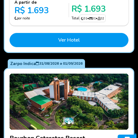
A partir de
R$ 1.693
R$ 1.693
por noite
Total
01
•
01
•
02
Ver Hotel
Zarpo Indica
31/08/2026
a
01/09/2026
Fotos do hotel Bourbon Cataratas Resort