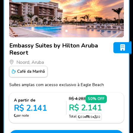
Fotos do hotel Embassy Suites by Hilton Aruba Resort
Embassy Suites by Hilton Aruba
Resort
Noord, Aruba
Café da Manhã
Suítes amplas com acesso exclusivo à Eagle Beach
R$ 4.283
50% OFF
A partir de
R$ 2.141
R$ 2.141
por noite
Total
01
•
01
•
02