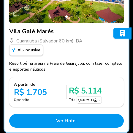
Fotos do hotel Vila Galé Marés
Vila Galé Marés
Guarajuba (Salvador 60 km), BA
All-Inclusive
Resort pé na areia na Praia de Guarajuba, com lazer completo
e esportes náuticos.
A partir de
R$ 5.114
R$ 1.705
por noite
Total
03
•
01
•
02
Ver Hotel