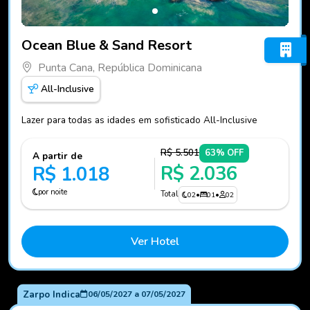
Fotos do hotel Ocean Blue & Sand Resort
Ocean Blue & Sand Resort
Punta Cana, República Dominicana
All-Inclusive
Lazer para todas as idades em sofisticado All-Inclusive
R$ 5.501
63% OFF
A partir de
R$ 2.036
R$ 1.018
por noite
Total
02
•
01
•
02
Ver Hotel
Zarpo Indica
06/05/2027
a
07/05/2027