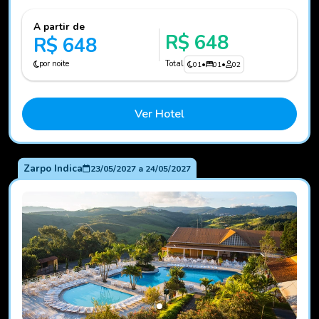
A partir de
R$ 648
R$ 648
por noite
Total
01
•
01
•
02
Ver Hotel
Zarpo Indica
23/05/2027
a
24/05/2027