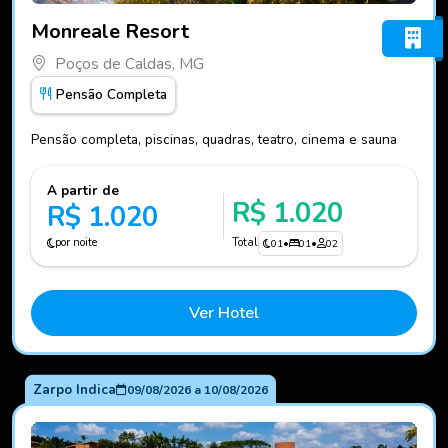
Fotos do hotel Monreale Resort
Monreale Resort
Poços de Caldas, MG
Pensão Completa
Pensão completa, piscinas, quadras, teatro, cinema e sauna
A partir de
R$ 1.020
R$ 1.020
por noite
Total
01
•
01
•
02
Ver Hotel
Zarpo Indica
09/08/2026
a
10/08/2026