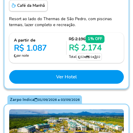
Café da Manhã
Resort ao lado do Thermas de São Pedro, com piscinas
termais, lazer completo e recreação.
R$ 2.196
1% OFF
A partir de
R$ 2.174
R$ 1.087
por noite
Total
02
•
01
•
02
Ver Hotel
Zarpo Indica
01/09/2026
a
03/09/2026