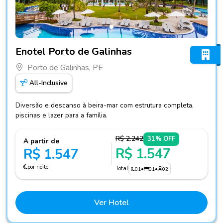
Fotos do hotel Enotel Porto de Galinhas
Enotel Porto de Galinhas
Porto de Galinhas, PE
All-Inclusive
Diversão e descanso à beira-mar com estrutura completa,
piscinas e lazer para a família.
R$ 2.242
31% OFF
A partir de
R$ 1.547
R$ 1.547
por noite
Total
01
•
01
•
02
Ver Hotel