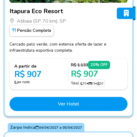
Fotos do hotel Itapura Eco Resort
Itapura Eco Resort
Atibaia (SP 70 km), SP
Pensão Completa
Cercado pelo verde, com extensa oferta de lazer e
infraestrutura esportiva completa.
R$ 1.133
20% OFF
A partir de
R$ 907
R$ 907
por noite
Total
01
•
01
•
02
Ver Hotel
Zarpo Indica
04/04/2027
a
05/04/2027