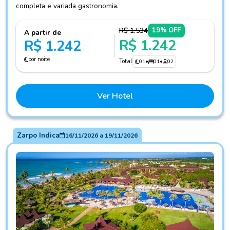
completa e variada gastronomia.
R$ 1.534
19% OFF
A partir de
R$ 1.242
R$ 1.242
por noite
Total
01
•
01
•
02
Ver Hotel
Zarpo Indica
16/11/2026
a
19/11/2026