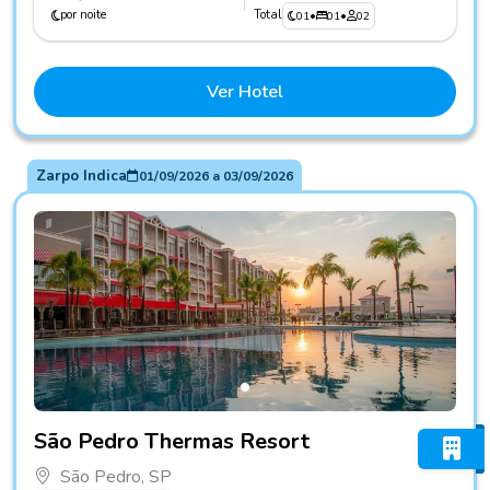
por noite
Total
01
•
01
•
02
Ver Hotel
Zarpo Indica
01/09/2026
a
03/09/2026
Fotos do hotel São Pedro Thermas Resort
São Pedro Thermas Resort
São Pedro, SP