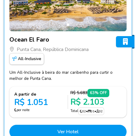
Fotos do hotel Ocean El Faro
Ocean El Faro
Punta Cana, República Dominicana
All-Inclusive
Um All-Inclusive à beira do mar caribenho para curtir o
melhor de Punta Cana.
R$ 5.683
63% OFF
A partir de
R$ 2.103
R$ 1.051
por noite
Total
02
•
01
•
02
Ver Hotel