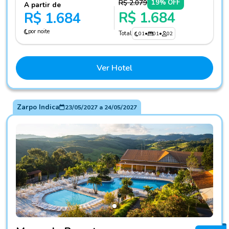
R$ 2.079
19% OFF
A partir de
R$ 1.684
R$ 1.684
por noite
Total
01
•
01
•
02
Ver Hotel
Zarpo Indica
23/05/2027
a
24/05/2027
Fotos do hotel Monreale Resort