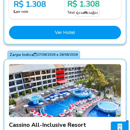
R$ 1.308
R$ 1.308
por noite
Total
01
•
01
•
02
Ver Hotel
Zarpo Indica
27/08/2026
a
28/08/2026
Fotos do hotel Cassino All-Inclusive Resort
Cassino All-Inclusive Resort