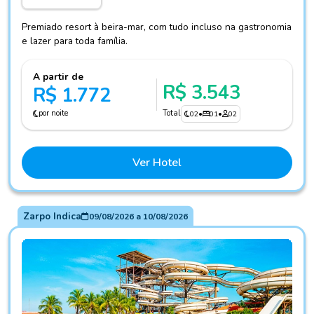
Premiado resort à beira-mar, com tudo incluso na gastronomia
e lazer para toda família.
A partir de
R$ 3.543
R$ 1.772
por noite
Total
02
•
01
•
02
Ver Hotel
Zarpo Indica
09/08/2026
a
10/08/2026