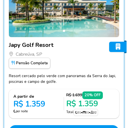
Fotos do hotel Japy Golf Resort
Japy Golf Resort
Cabreúva, SP
Pensão Completa
Resort cercado pelo verde com panoramas da Serra do Japi,
piscinas e campo de golfe.
R$ 1.699
20% OFF
A partir de
R$ 1.359
R$ 1.359
por noite
Total
01
•
01
•
02