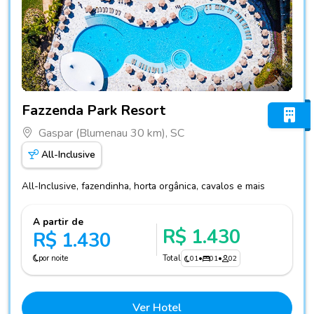
Fotos do hotel Fazzenda Park Resort
Fazzenda Park Resort
Gaspar (Blumenau 30 km), SC
All-Inclusive
All-Inclusive, fazendinha, horta orgânica, cavalos e mais
A partir de
R$ 1.430
R$ 1.430
por noite
Total
01
•
01
•
02
Ver Hotel