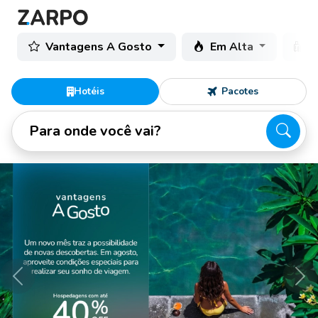
Vantagens A Gosto
Em Alta
C
Hotéis
Pacotes
Para onde você vai?
Anterior
Pró