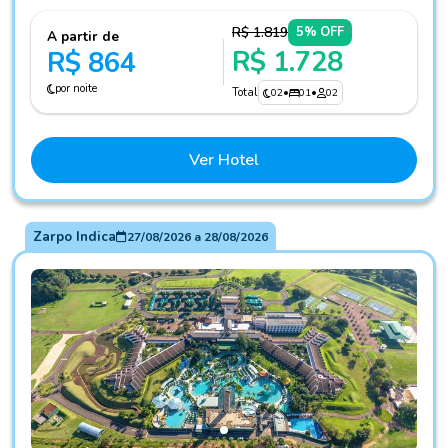
R$ 1.819
5% OFF
A partir de
R$ 1.728
R$ 864
por noite
Total
02
•
01
•
02
Ver Hotel
Zarpo Indica
27/08/2026
a
28/08/2026