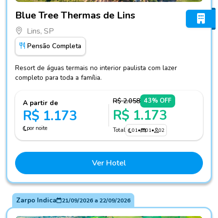
Fotos do hotel Blue Tree Thermas de Lins
Blue Tree Thermas de Lins
Lins, SP
Pensão Completa
Resort de águas termais no interior paulista com lazer
completo para toda a família.
R$ 2.058
43% OFF
A partir de
R$ 1.173
R$ 1.173
por noite
Total
01
•
01
•
02
Ver Hotel
Zarpo Indica
21/09/2026
a
22/09/2026