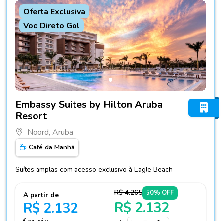
Oferta Exclusiva
Voo Direto Gol
Fotos do hotel Embassy Suites by Hilton Aruba Resort
Embassy Suites by Hilton Aruba
Resort
Noord, Aruba
Café da Manhã
Suítes amplas com acesso exclusivo à Eagle Beach
R$ 4.265
50% OFF
A partir de
R$ 2.132
R$ 2.132
por noite