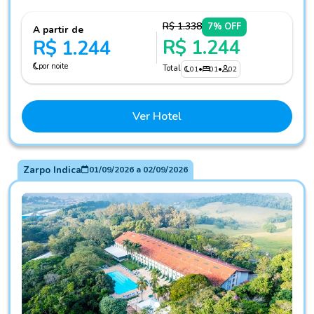
R$ 1.338
7% OFF
A partir de
R$ 1.244
R$ 1.244
por noite
Total
01
•
01
•
02
Ver Hotel
Zarpo Indica
01/09/2026
a
02/09/2026