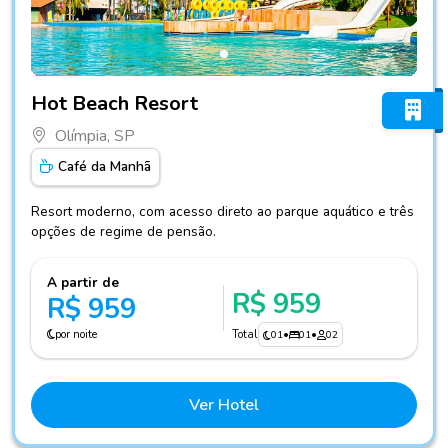
Fotos do hotel Hot Beach Resort
Hot Beach Resort
Olímpia, SP
Café da Manhã
Resort moderno, com acesso direto ao parque aquático e três
opções de regime de pensão.
A partir de
R$ 959
R$ 959
por noite
Total
01
•
01
•
02
Ver Hotel