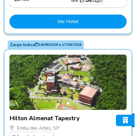
Total
01
•
01
•
02
Ver Hotel
Zarpo Indica
16/08/2026
a
17/08/2026
Fotos do hotel Hilton Almenat Tapestry
Hilton Almenat Tapestry
Embu das Artes, SP