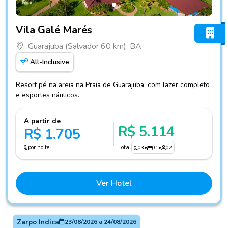
Fotos do hotel Vila Galé Marés
Vila Galé Marés
Guarajuba (Salvador 60 km), BA
All-Inclusive
Resort pé na areia na Praia de Guarajuba, com lazer completo
e esportes náuticos.
A partir de
R$ 5.114
R$ 1.705
por noite
Total
03
•
01
•
02
Ver Hotel
Zarpo Indica
23/08/2026
a
24/08/2026