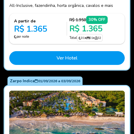
All-Inclusive, fazendinha, horta orgânica, cavalos e mais
R$ 1.950
30% OFF
A partir de
R$ 1.365
R$ 1.365
por noite
Total
01
•
01
•
02
Ver Hotel
Zarpo Indica
01/09/2026
a
03/09/2026