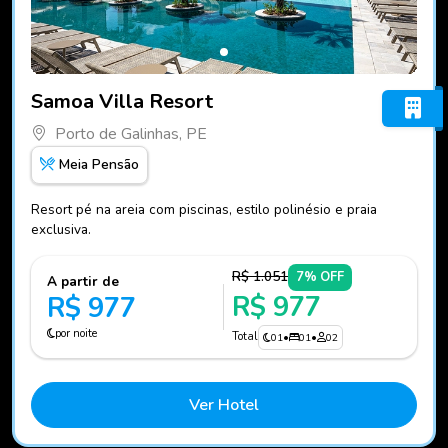
Fotos do hotel Samoa Villa Resort
Samoa Villa Resort
Porto de Galinhas, PE
Meia Pensão
Resort pé na areia com piscinas, estilo polinésio e praia
exclusiva.
R$ 1.051
7% OFF
A partir de
R$ 977
R$ 977
por noite
Total
01
•
01
•
02
Ver Hotel