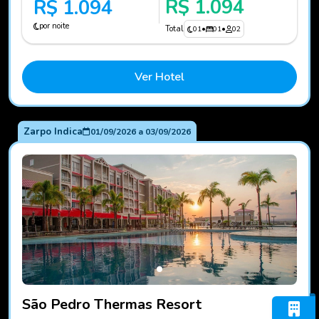
R$ 1.094
R$ 1.094
por noite
Total
01
•
01
•
02
Ver Hotel
Zarpo Indica
01/09/2026
a
03/09/2026
Fotos do hotel São Pedro Thermas Resort
São Pedro Thermas Resort