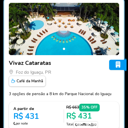
Fotos do hotel Vivaz Cataratas
Vivaz Cataratas
Foz do Iguaçu, PR
Café da Manhã
3 opções de pensão a 8 km do Parque Nacional do Iguaçu
R$ 663
35% OFF
A partir de
R$ 431
R$ 431
por noite
Total
01
•
01
•
02