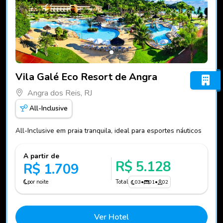
Fotos do hotel Vila Galé Eco Resort de Angra
Vila Galé Eco Resort de Angra
Angra dos Reis, RJ
All-Inclusive
All-Inclusive em praia tranquila, ideal para esportes náuticos
A partir de
R$ 5.128
R$ 1.709
por noite
Total
03
•
01
•
02
Ver Hotel