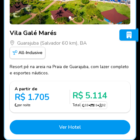
Fotos do hotel Vila Galé Marés
Vila Galé Marés
Guarajuba (Salvador 60 km), BA
All-Inclusive
Resort pé na areia na Praia de Guarajuba, com lazer completo
e esportes náuticos.
A partir de
R$ 5.114
R$ 1.705
por noite
Total
03
•
01
•
02
Ver Hotel