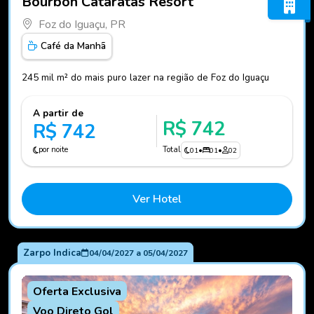
Bourbon Cataratas Resort
Foz do Iguaçu, PR
Café da Manhã
245 mil m² do mais puro lazer na região de Foz do Iguaçu
A partir de
R$ 742
R$ 742
por noite
Total
01
•
01
•
02
Ver Hotel
Zarpo Indica
04/04/2027
a
05/04/2027
Oferta Exclusiva
Voo Direto Gol