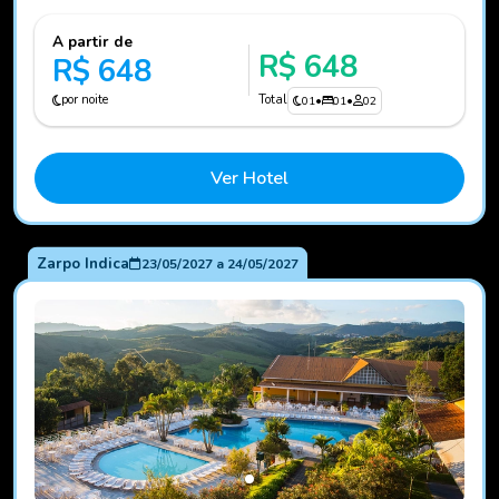
A partir de
R$ 648
R$ 648
por noite
Total
01
•
01
•
02
Ver Hotel
Zarpo Indica
23/05/2027
a
24/05/2027