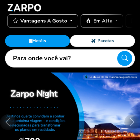
Vantagens A Gosto
Em Alta
Hotéis
Pacotes
Para onde você vai?
Anterior
Pró