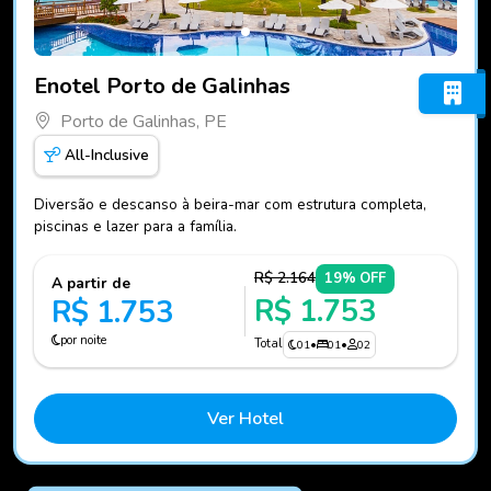
Fotos do hotel Enotel Porto de Galinhas
Enotel Porto de Galinhas
Porto de Galinhas, PE
All-Inclusive
Diversão e descanso à beira-mar com estrutura completa,
piscinas e lazer para a família.
R$ 2.164
19% OFF
A partir de
R$ 1.753
R$ 1.753
por noite
Total
01
•
01
•
02
Ver Hotel