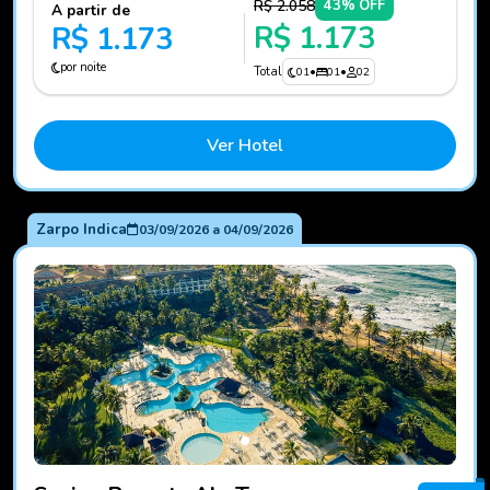
R$ 2.058
43% OFF
A partir de
R$ 1.173
R$ 1.173
por noite
Total
01
•
01
•
02
Ver Hotel
Zarpo Indica
03/09/2026
a
04/09/2026
Fotos do hotel Sauipe Resorts Ala Terra