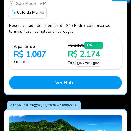
São Pedro, SP
Café da Manhã
Resort ao lado do Thermas de São Pedro, com piscinas
termais, lazer completo e recreação.
R$ 2.196
1% OFF
A partir de
R$ 2.174
R$ 1.087
por noite
Total
02
•
01
•
02
Ver Hotel
Zarpo Indica
16/08/2026
a
19/08/2026