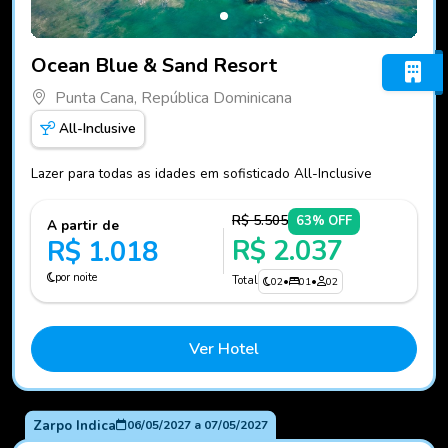
Fotos do hotel Ocean Blue & Sand Resort
Ocean Blue & Sand Resort
Punta Cana, República Dominicana
All-Inclusive
Lazer para todas as idades em sofisticado All-Inclusive
R$ 5.505
63% OFF
A partir de
R$ 2.037
R$ 1.018
por noite
Total
02
•
01
•
02
Ver Hotel
Zarpo Indica
06/05/2027
a
07/05/2027