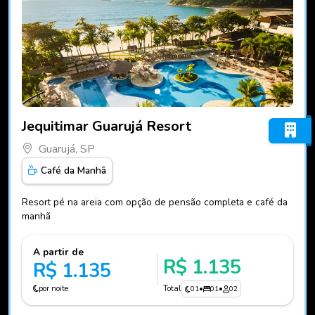
Fotos do hotel Jequitimar Guarujá Resort
Jequitimar Guarujá Resort
Guarujá, SP
Café da Manhã
Resort pé na areia com opção de pensão completa e café da
manhã
A partir de
R$ 1.135
R$ 1.135
por noite
Total
01
•
01
•
02