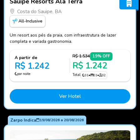
Sauipe Resorts Ala Terra
Costa do Sauipe, BA
All-Inclusive
Um resort aos pés da praia, com infraestrutura de lazer
completa e variada gastronomia.
R$ 1.534
19% OFF
A partir de
R$ 1.242
R$ 1.242
por noite
Total
01
•
01
•
02
Ver Hotel
Zarpo Indica
19/08/2026
a
20/08/2026