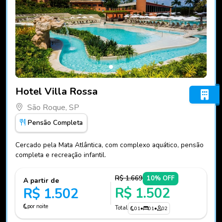
Fotos do hotel Hotel Villa Rossa
Hotel Villa Rossa
São Roque, SP
Pensão Completa
Cercado pela Mata Atlântica, com complexo aquático, pensão
completa e recreação infantil.
R$ 1.669
10% OFF
A partir de
R$ 1.502
R$ 1.502
por noite
Total
01
•
01
•
02