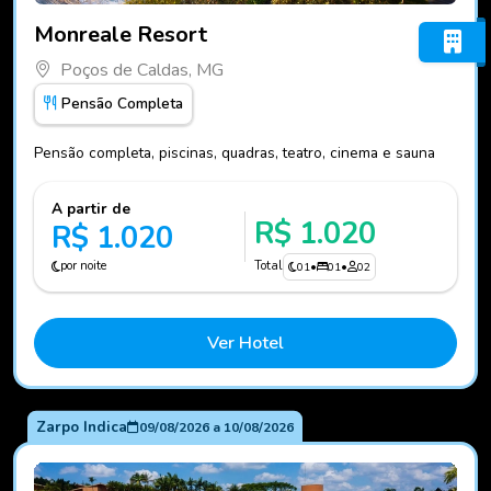
Fotos do hotel Monreale Resort
Monreale Resort
Poços de Caldas, MG
Pensão Completa
Pensão completa, piscinas, quadras, teatro, cinema e sauna
A partir de
R$ 1.020
R$ 1.020
por noite
Total
01
•
01
•
02
Ver Hotel
Zarpo Indica
09/08/2026
a
10/08/2026