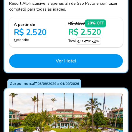
Resort All-Inclusive, a apenas 2h de São Paulo e com lazer
completo para todas as idades.
R$ 3.150
20% OFF
A partir de
R$ 2.520
R$ 2.520
por noite
Total
01
•
01
•
02
Ver Hotel
Zarpo Indica
03/09/2026
a
04/09/2026