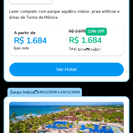
Lazer completo com parque aquático indoor, praia artificial e
áreas da Turma da Mônica.
R$ 2.079
19% OFF
A partir de
R$ 1.684
R$ 1.684
por noite
Total
01
•
01
•
02
Ver Hotel
Zarpo Indica
16/11/2026
a
19/11/2026