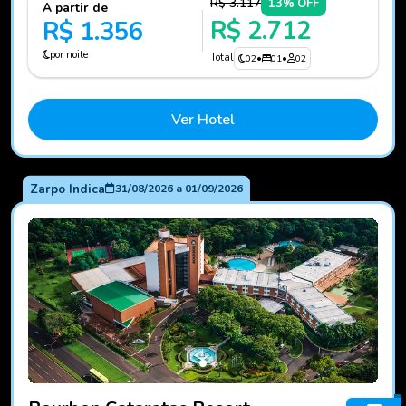
R$ 3.117
13% OFF
A partir de
R$ 2.712
R$ 1.356
por noite
Total
02
•
01
•
02
Ver Hotel
Zarpo Indica
31/08/2026
a
01/09/2026
Fotos do hotel Bourbon Cataratas Resort