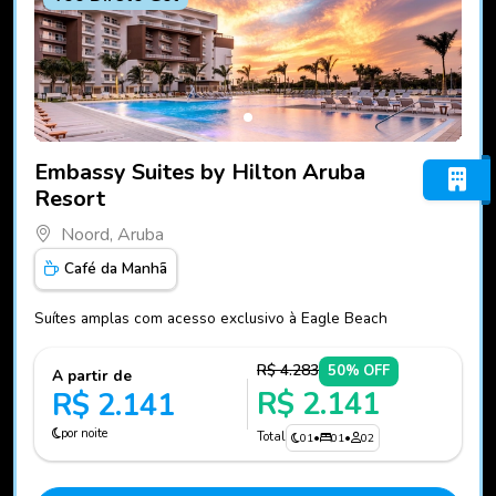
Fotos do hotel Embassy Suites by Hilton Aruba Resort
Embassy Suites by Hilton Aruba
Resort
Noord, Aruba
Café da Manhã
Suítes amplas com acesso exclusivo à Eagle Beach
R$ 4.283
50% OFF
A partir de
R$ 2.141
R$ 2.141
por noite
Total
01
•
01
•
02