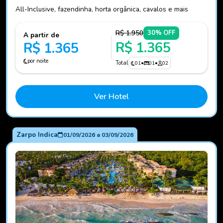
All-Inclusive, fazendinha, horta orgânica, cavalos e mais
R$ 1.950
30% OFF
A partir de
R$ 1.365
R$ 1.365
por noite
Total
01
•
01
•
02
Ver Hotel
Zarpo Indica
01/09/2026
a
03/09/2026