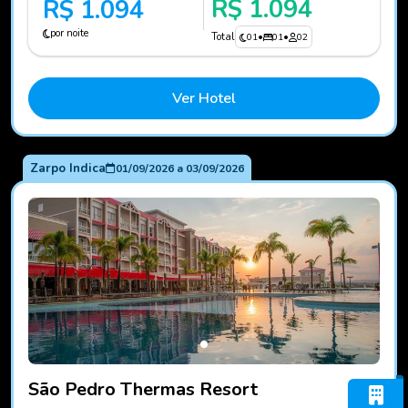
R$ 1.094
R$ 1.094
por noite
Total
01
•
01
•
02
Ver Hotel
Zarpo Indica
01/09/2026
a
03/09/2026
Fotos do hotel São Pedro Thermas Resort
São Pedro Thermas Resort