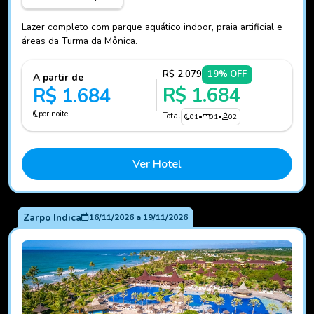
Lazer completo com parque aquático indoor, praia artificial e
áreas da Turma da Mônica.
R$ 2.079
19% OFF
A partir de
R$ 1.684
R$ 1.684
por noite
Total
01
•
01
•
02
Ver Hotel
Zarpo Indica
16/11/2026
a
19/11/2026