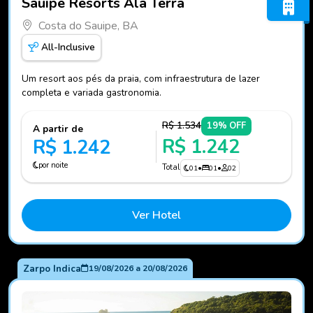
Sauipe Resorts Ala Terra
Costa do Sauipe, BA
All-Inclusive
Um resort aos pés da praia, com infraestrutura de lazer
completa e variada gastronomia.
R$ 1.534
19% OFF
A partir de
R$ 1.242
R$ 1.242
por noite
Total
01
•
01
•
02
Ver Hotel
Zarpo Indica
19/08/2026
a
20/08/2026