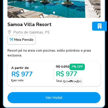
Fotos do hotel Samoa Villa Resort
Samoa Villa Resort
Porto de Galinhas, PE
Meia Pensão
Resort pé na areia com piscinas, estilo polinésio e praia
exclusiva.
R$ 1.051
7% OFF
A partir de
R$ 977
R$ 977
por noite
Total
01
•
01
•
02
Ver Hotel