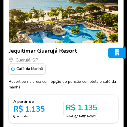
Fotos do hotel Jequitimar Guarujá Resort
Jequitimar Guarujá Resort
Guarujá, SP
Café da Manhã
Resort pé na areia com opção de pensão completa e café da
manhã
A partir de
R$ 1.135
R$ 1.135
por noite
Total
01
•
01
•
02