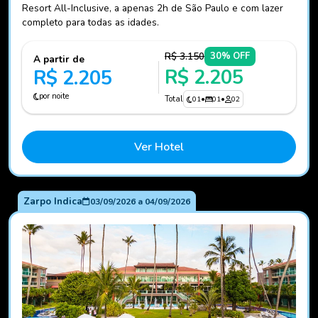
Resort All-Inclusive, a apenas 2h de São Paulo e com lazer
completo para todas as idades.
R$ 3.150
30% OFF
A partir de
R$ 2.205
R$ 2.205
por noite
Total
01
•
01
•
02
Ver Hotel
Zarpo Indica
03/09/2026
a
04/09/2026