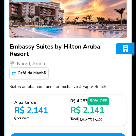
Fotos do hotel Embassy Suites by Hilton Aruba Resort
Embassy Suites by Hilton Aruba
Resort
Noord, Aruba
Café da Manhã
Suítes amplas com acesso exclusivo à Eagle Beach
R$ 4.283
50% OFF
A partir de
R$ 2.141
R$ 2.141
por noite
Total
01
•
01
•
02