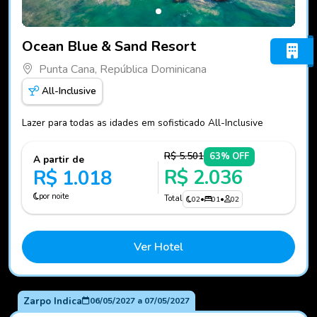
Fotos do hotel Ocean Blue & Sand Resort
Ocean Blue & Sand Resort
Punta Cana, República Dominicana
All-Inclusive
Lazer para todas as idades em sofisticado All-Inclusive
R$ 5.501
63% OFF
A partir de
R$ 2.036
R$ 1.018
por noite
Total
02
•
01
•
02
Ver Hotel
Zarpo Indica
06/05/2027
a
07/05/2027