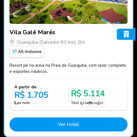
Fotos do hotel Vila Galé Marés
Vila Galé Marés
Guarajuba (Salvador 60 km), BA
All-Inclusive
Resort pé na areia na Praia de Guarajuba, com lazer completo
e esportes náuticos.
A partir de
R$ 5.114
R$ 1.705
por noite
Total
03
•
01
•
02
Ver Hotel