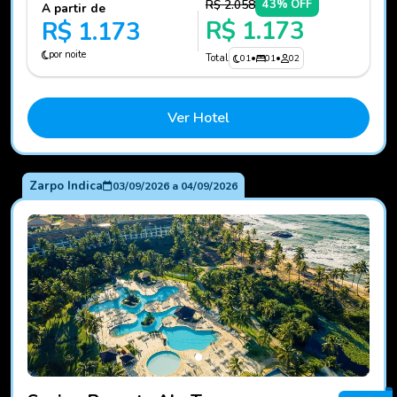
R$ 2.058
43% OFF
A partir de
R$ 1.173
R$ 1.173
por noite
Total
01
•
01
•
02
Ver Hotel
Zarpo Indica
03/09/2026
a
04/09/2026
Fotos do hotel Sauipe Resorts Ala Terra