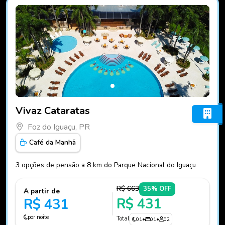
Fotos do hotel Vivaz Cataratas
Vivaz Cataratas
Foz do Iguaçu, PR
Café da Manhã
3 opções de pensão a 8 km do Parque Nacional do Iguaçu
R$ 663
35% OFF
A partir de
R$ 431
R$ 431
por noite
Total
01
•
01
•
02