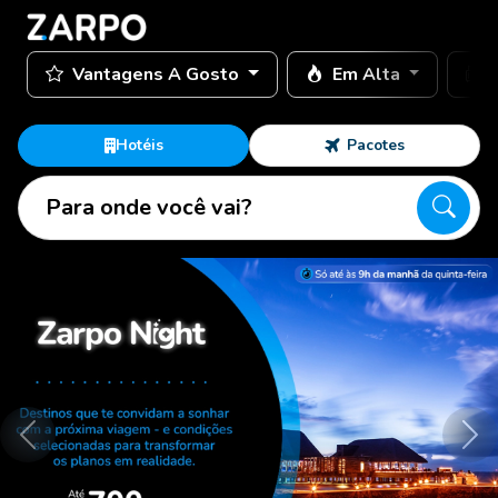
Vantagens A Gosto
Em Alta
Hotéis
Pacotes
Para onde você vai?
Anterior
Pró