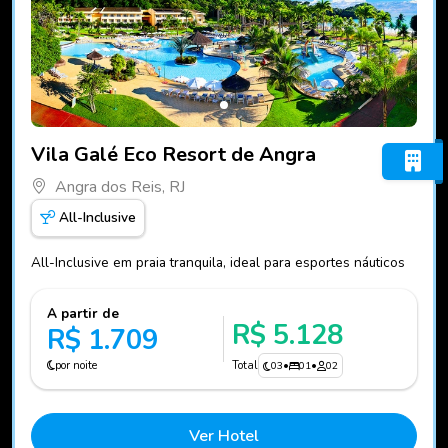
Fotos do hotel Vila Galé Eco Resort de Angra
Vila Galé Eco Resort de Angra
Angra dos Reis, RJ
All-Inclusive
All-Inclusive em praia tranquila, ideal para esportes náuticos
A partir de
R$ 5.128
R$ 1.709
por noite
Total
03
•
01
•
02
Ver Hotel