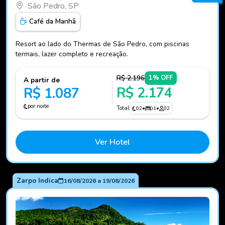
São Pedro, SP
Café da Manhã
Resort ao lado do Thermas de São Pedro, com piscinas
termais, lazer completo e recreação.
R$ 2.196
1% OFF
A partir de
R$ 2.174
R$ 1.087
por noite
Total
02
•
01
•
02
Ver Hotel
Zarpo Indica
16/08/2026
a
19/08/2026