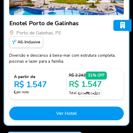
Fotos do hotel Enotel Porto de Galinhas
Enotel Porto de Galinhas
Porto de Galinhas, PE
All-Inclusive
Diversão e descanso à beira-mar com estrutura completa,
piscinas e lazer para a família.
R$ 2.242
31% OFF
A partir de
R$ 1.547
R$ 1.547
por noite
Total
01
•
01
•
02
Ver Hotel