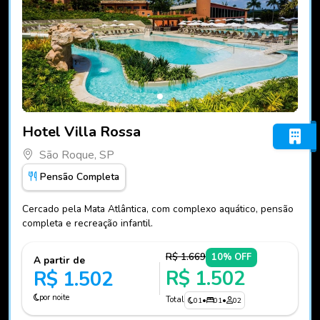
Fotos do hotel Hotel Villa Rossa
Hotel Villa Rossa
São Roque, SP
Pensão Completa
Cercado pela Mata Atlântica, com complexo aquático, pensão
completa e recreação infantil.
R$ 1.669
10% OFF
A partir de
R$ 1.502
R$ 1.502
por noite
Total
01
•
01
•
02