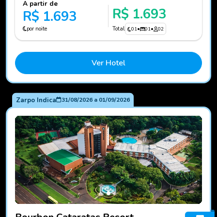
A partir de
R$ 1.693
R$ 1.693
por noite
Total
01
•
01
•
02
Ver Hotel
Zarpo Indica
31/08/2026
a
01/09/2026
Fotos do hotel Bourbon Cataratas Resort