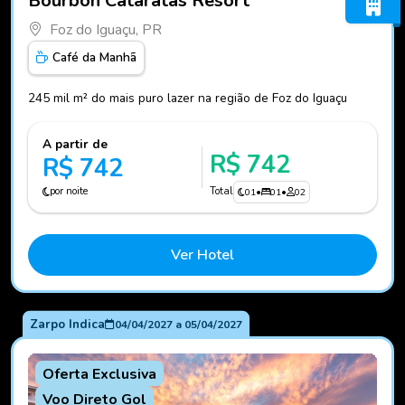
Bourbon Cataratas Resort
Foz do Iguaçu, PR
Café da Manhã
245 mil m² do mais puro lazer na região de Foz do Iguaçu
A partir de
R$ 742
R$ 742
por noite
Total
01
•
01
•
02
Ver Hotel
Zarpo Indica
04/04/2027
a
05/04/2027
Oferta Exclusiva
Voo Direto Gol