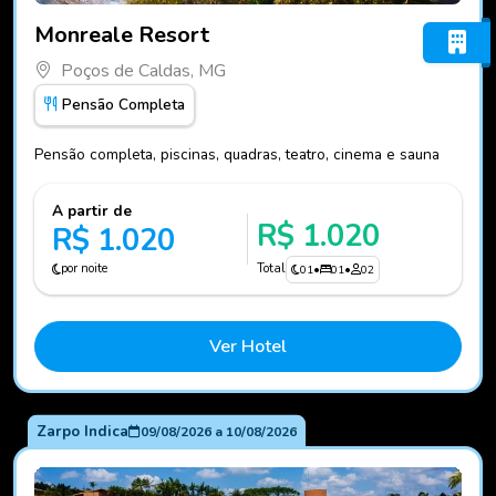
Fotos do hotel Monreale Resort
Monreale Resort
Poços de Caldas, MG
Pensão Completa
Pensão completa, piscinas, quadras, teatro, cinema e sauna
A partir de
R$ 1.020
R$ 1.020
por noite
Total
01
•
01
•
02
Ver Hotel
Zarpo Indica
09/08/2026
a
10/08/2026