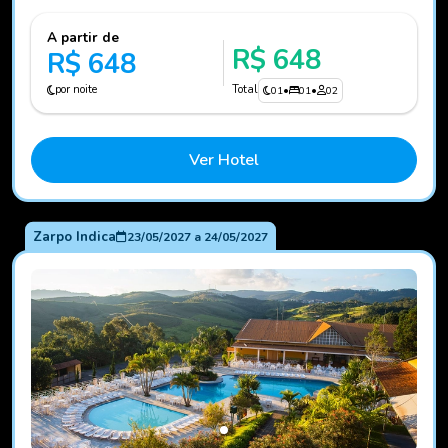
A partir de
R$ 648
R$ 648
por noite
Total
01
•
01
•
02
Ver Hotel
Zarpo Indica
23/05/2027
a
24/05/2027