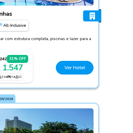
o de Galinhas
inhas
All-Inclusive
r com estrutura completa, piscinas e lazer para a
.242
31% OFF
 1.547
Ver Hotel
01
•
01
•
02
09/2026