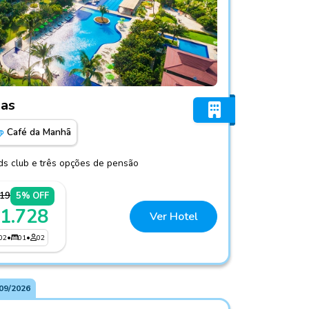
e Galinhas
has
Café da Manhã
ids club e três opções de pensão
819
5% OFF
 1.728
Ver Hotel
02
•
01
•
02
09/2026