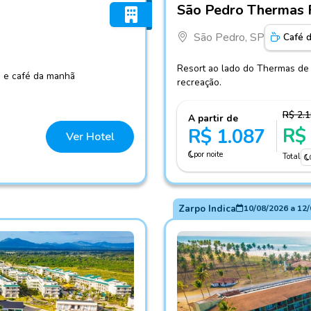
São Pedro Thermas 
São Pedro, SP
Café 
Resort ao lado do Thermas de 
a e café da manhã
recreação.
R$ 2.
A partir de
R$
R$ 1.087
Ver Hotel
por noite
Total
Zarpo Indica
10/08/2026
a
12/