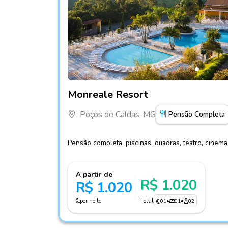
Fotos do hotel Monreale Resort
Monreale Resort
Poços de Caldas, MG
Pensão Completa
Pensão completa, piscinas, quadras, teatro, cinem
A partir de
R$ 1.020
R$ 1.020
por noite
Total
01
•
01
•
02