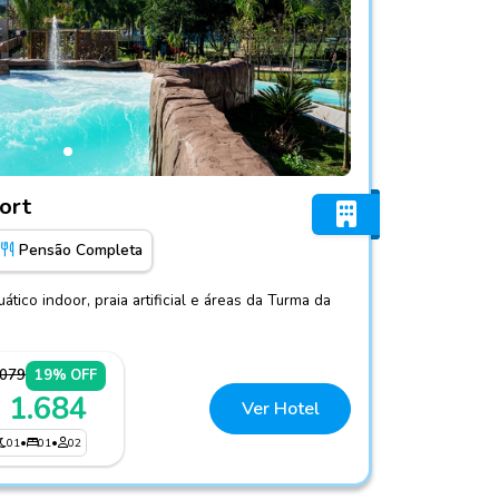
baia Resort
ort
Pensão Completa
ico indoor, praia artificial e áreas da Turma da
.079
19% OFF
 1.684
Ver Hotel
01
•
01
•
02