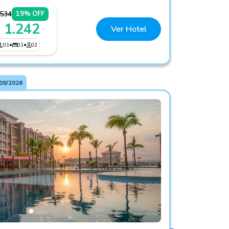
.534
19% OFF
 1.242
Ver Hotel
01
•
01
•
02
09/2026
Thermas Resort