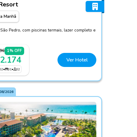
Resort
da Manhã
São Pedro, com piscinas termais, lazer completo e
196
1% OFF
 2.174
Ver Hotel
02
•
01
•
02
08/2026