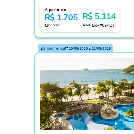
A partir de
R$ 5.114
R$ 1.705
por noite
Total
03
•
01
•
02
Zarpo Indica
20/08/2026
a
21/08/2026
Fotos do hotel Jequitimar Guarujá Resort