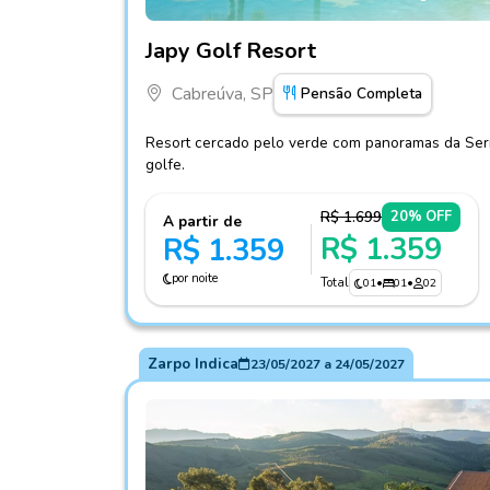
Fotos do hotel Japy Golf Resort
Japy Golf Resort
Cabreúva, SP
Pensão Completa
Resort cercado pelo verde com panoramas da Serr
golfe.
R$ 1.699
20% OFF
A partir de
R$ 1.359
R$ 1.359
por noite
Total
01
•
01
•
02
Zarpo Indica
23/05/2027
a
24/05/2027