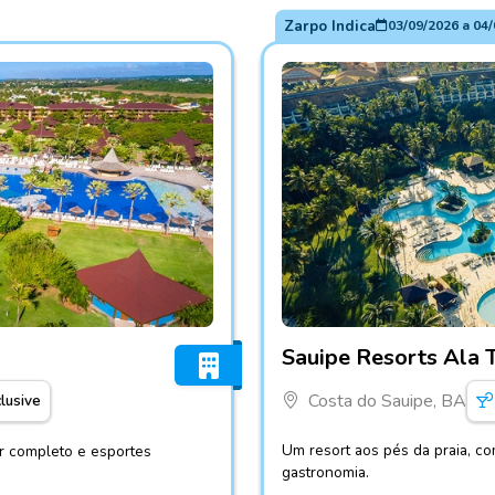
Zarpo Indica
03/09/2026
a
04/
Fotos do hotel Sauipe Reso
Sauipe Resorts Ala 
Costa do Sauipe, BA
clusive
Um resort aos pés da praia, co
er completo e esportes
gastronomia.