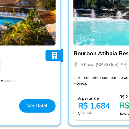
Fotos do hotel Bourbon Ati
Bourbon Atibaia Res
Atibaia (SP 60 km), SP
Lazer completo com parque aquát
a e sauna
Mônica.
R$ 2
A partir de
R$
R$ 1.684
Ver Hotel
por noite
Total