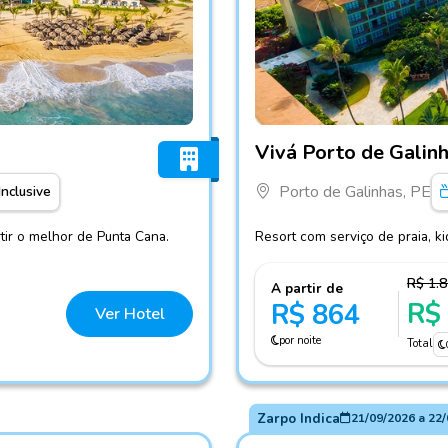
Fotos do hotel Vivá Porto d
Vivá Porto de Galin
Porto de Galinhas, PE
Inclusive
tir o melhor de Punta Cana.
Resort com serviço de praia, k
R$ 1.
A partir de
R$
R$ 864
Ver Hotel
por noite
Total
Zarpo Indica
21/09/2026
a
22/