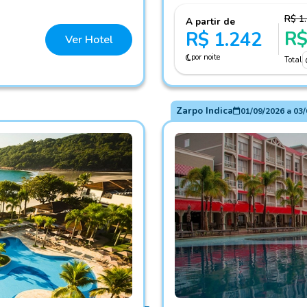
R$ 1
A partir de
R$
R$ 1.242
Ver Hotel
por noite
Total
Zarpo Indica
01/09/2026
a
03/
Fotos do hotel São Pedro 