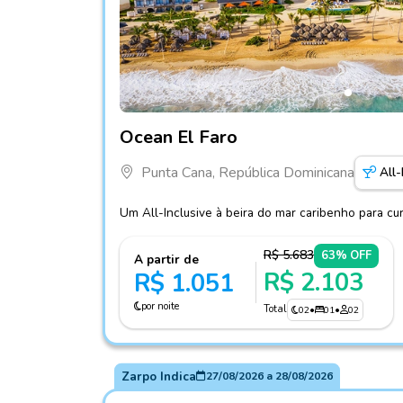
Fotos do hotel Ocean El Faro
Ocean El Faro
Punta Cana, República Dominicana
All-
Um All-Inclusive à beira do mar caribenho para cur
R$ 5.683
63% OFF
A partir de
R$ 2.103
R$ 1.051
por noite
Total
02
•
01
•
02
Zarpo Indica
27/08/2026
a
28/08/2026