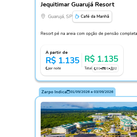
Jequitimar Guarujá Resort
Guarujá, SP
Café da Manhã
Resort pé na areia com opção de pensão complet
A partir de
R$ 1.135
R$ 1.135
por noite
Total
01
•
01
•
02
Zarpo Indica
01/09/2026
a
03/09/2026