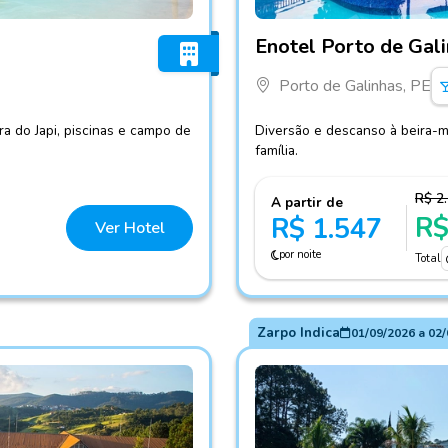
Fotos do hotel Enotel Port
Enotel Porto de Gal
Porto de Galinhas, PE
a do Japi, piscinas e campo de
Diversão e descanso à beira-ma
família.
R$ 2
A partir de
R$
R$ 1.547
Ver Hotel
por noite
Total
Zarpo Indica
01/09/2026
a
02/