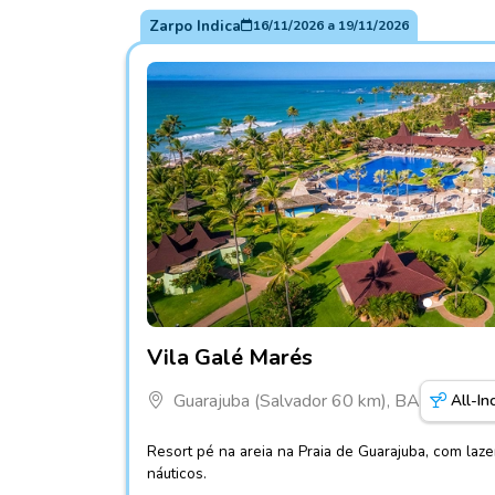
Zarpo Indica
16/11/2026
a
19/11/2026
Fotos do hotel Vila Galé Marés
Vila Galé Marés
Guarajuba (Salvador 60 km), BA
All-In
Resort pé na areia na Praia de Guarajuba, com laz
náuticos.