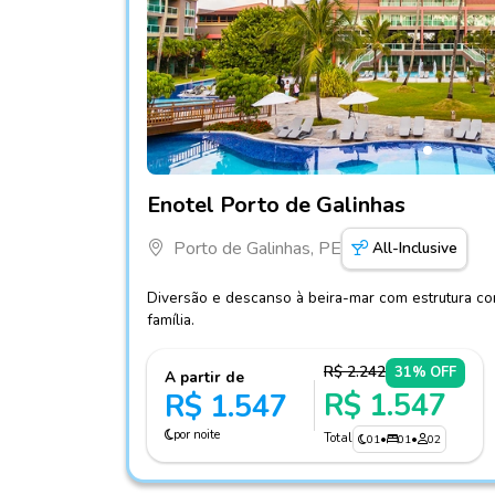
Fotos do hotel Enotel Porto de Galinhas
Enotel Porto de Galinhas
Porto de Galinhas, PE
All-Inclusive
Diversão e descanso à beira-mar com estrutura com
família.
R$ 2.242
31% OFF
A partir de
R$ 1.547
R$ 1.547
por noite
Total
01
•
01
•
02