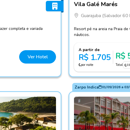
Vila Galé Marés
Guarajuba (Salvador 60
lazer completa e variada
Resort pé na areia na Praia de
náuticos.
A partir de
R$ 
R$ 1.705
Ver Hotel
por noite
Total
0
Zarpo Indica
01/09/2026
a
03/