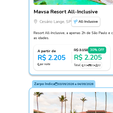
Fotos do hotel Mavsa Resort All-Inclusive
Mavsa Resort All-Inclusive
Cesário Lange, SP
All-Inclusive
Resort All-Inclusive, a apenas 2h de São Paulo e 
as idades.
R$ 3.150
30% OFF
A partir de
R$ 2.205
R$ 2.205
por noite
Total
01
•
01
•
02
Zarpo Indica
03/09/2026
a
04/09/2026