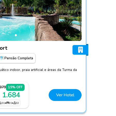
baia Resort
ort
Pensão Completa
ico indoor, praia artificial e áreas da Turma da
.079
19% OFF
 1.684
Ver Hotel
01
•
01
•
02