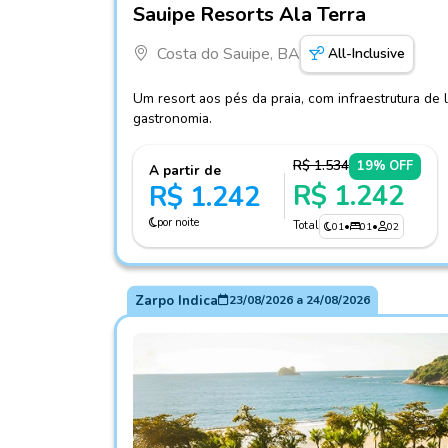
Sauipe Resorts Ala Terra
Costa do Sauipe, BA
All-Inclusive
Um resort aos pés da praia, com infraestrutura de 
gastronomia.
R$ 1.534
19% OFF
A partir de
R$ 1.242
R$ 1.242
por noite
Total
01
•
01
•
02
Zarpo Indica
23/08/2026
a
24/08/2026