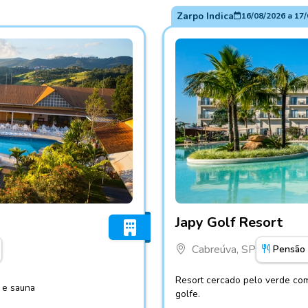
Zarpo Indica
16/08/2026
a
17/
Fotos do hotel Japy Golf Re
Japy Golf Resort
Cabreúva, SP
Pensão
Resort cercado pelo verde com
a e sauna
golfe.