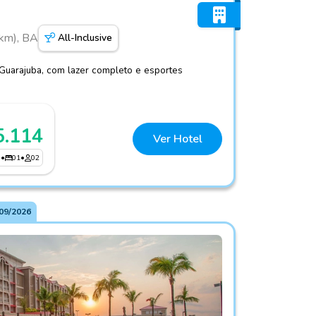
 km), BA
All-Inclusive
 Guarajuba, com lazer completo e esportes
5.114
Ver Hotel
3
•
01
•
02
09/2026