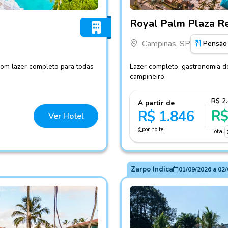
Fotos do hotel Royal Palm
Royal Palm Plaza R
Campinas, SP
Pensão
com lazer completo para todas
Lazer completo, gastronomia d
campineiro.
R$ 2
A partir de
R$
R$ 1.846
Ver Hotel
por noite
Total
Zarpo Indica
01/09/2026
a
02/