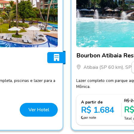
Fotos do hotel Bourbon Ati
Bourbon Atibaia Res
Atibaia (SP 60 km), SP
pleta, piscinas e lazer para a
Lazer completo com parque aquát
Mônica.
R$ 2
A partir de
R$
R$ 1.684
Ver Hotel
por noite
Total