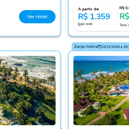
R$ 1
A partir de
R$
R$ 1.359
Ver Hotel
por noite
Total
Zarpo Indica
22/11/2026
a
25/
Fotos do hotel Vila Galé M