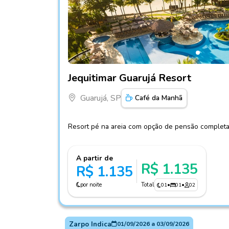
Fotos do hotel Jequitimar Guarujá Resort
Jequitimar Guarujá Resort
Guarujá, SP
Café da Manhã
Resort pé na areia com opção de pensão complet
A partir de
R$ 1.135
R$ 1.135
por noite
Total
01
•
01
•
02
Zarpo Indica
01/09/2026
a
03/09/2026