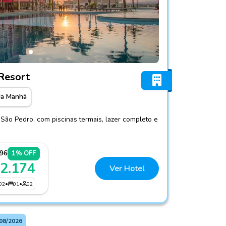
Thermas Resort
Resort
da Manhã
São Pedro, com piscinas termais, lazer completo e
196
1% OFF
 2.174
Ver Hotel
02
•
01
•
02
08/2026