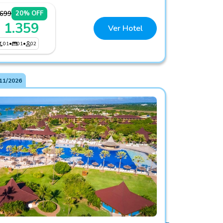
.699
20% OFF
 1.359
Ver Hotel
01
•
01
•
02
11/2026
arés