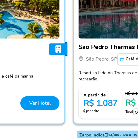
Fotos do hotel São Pedro 
São Pedro Thermas 
São Pedro, SP
Café 
Resort ao lado do Thermas de 
a e café da manhã
recreação.
R$ 2.
A partir de
R$
R$ 1.087
Ver Hotel
por noite
Total
Zarpo Indica
14/08/2026
a
16/