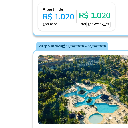
A partir de
R$ 1.020
R$ 1.020
por noite
Total
01
•
01
•
02
Zarpo Indica
03/09/2026
a
04/09/2026
Fotos do hotel Sauipe Resorts Ala Terra