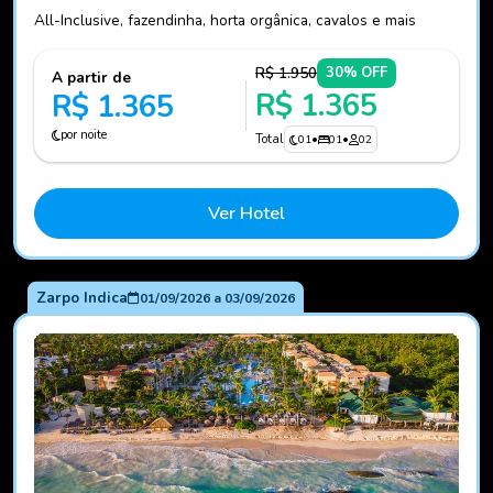
All-Inclusive, fazendinha, horta orgânica, cavalos e mais
R$ 1.950
30% OFF
A partir de
R$ 1.365
R$ 1.365
por noite
Total
01
•
01
•
02
Ver Hotel
Zarpo Indica
01/09/2026
a
03/09/2026