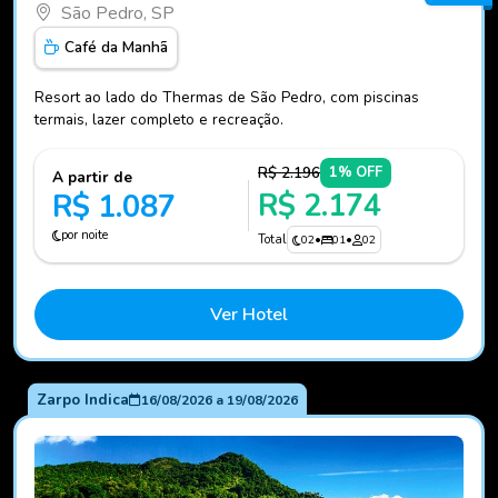
São Pedro, SP
Café da Manhã
Resort ao lado do Thermas de São Pedro, com piscinas
termais, lazer completo e recreação.
R$ 2.196
1% OFF
A partir de
R$ 2.174
R$ 1.087
por noite
Total
02
•
01
•
02
Ver Hotel
Zarpo Indica
16/08/2026
a
19/08/2026