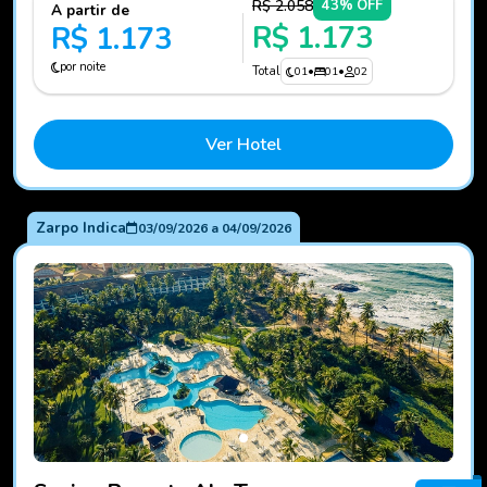
R$ 2.058
43% OFF
A partir de
R$ 1.173
R$ 1.173
por noite
Total
01
•
01
•
02
Ver Hotel
Zarpo Indica
03/09/2026
a
04/09/2026
Fotos do hotel Sauipe Resorts Ala Terra