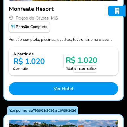
Fotos do hotel Monreale Resort
Monreale Resort
Poços de Caldas, MG
Pensão Completa
Pensão completa, piscinas, quadras, teatro, cinema e sauna
A partir de
R$ 1.020
R$ 1.020
por noite
Total
01
•
01
•
02
Ver Hotel
Zarpo Indica
09/08/2026
a
10/08/2026