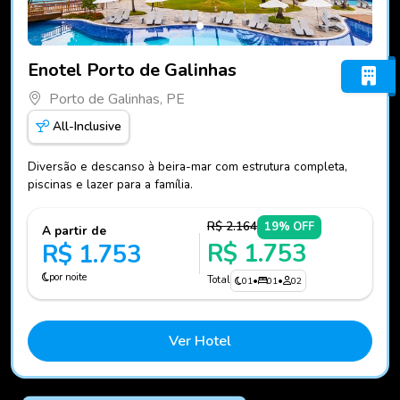
Fotos do hotel Enotel Porto de Galinhas
Enotel Porto de Galinhas
Porto de Galinhas, PE
All-Inclusive
Diversão e descanso à beira-mar com estrutura completa,
piscinas e lazer para a família.
R$ 2.164
19% OFF
A partir de
R$ 1.753
R$ 1.753
por noite
Total
01
•
01
•
02
Ver Hotel