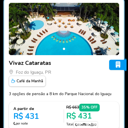
Fotos do hotel Vivaz Cataratas
Vivaz Cataratas
Foz do Iguaçu, PR
Café da Manhã
3 opções de pensão a 8 km do Parque Nacional do Iguaçu
R$ 663
35% OFF
A partir de
R$ 431
R$ 431
por noite
Total
01
•
01
•
02