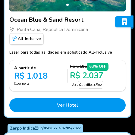
Fotos do hotel Ocean Blue & Sand Resort
Ocean Blue & Sand Resort
Punta Cana, República Dominicana
All-Inclusive
Lazer para todas as idades em sofisticado All-Inclusive
R$ 5.505
63% OFF
A partir de
R$ 2.037
R$ 1.018
por noite
Total
02
•
01
•
02
Ver Hotel
Zarpo Indica
06/05/2027
a
07/05/2027