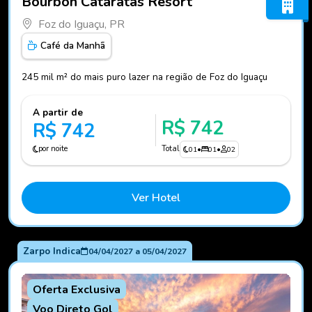
Bourbon Cataratas Resort
Foz do Iguaçu, PR
Café da Manhã
245 mil m² do mais puro lazer na região de Foz do Iguaçu
A partir de
R$ 742
R$ 742
por noite
Total
01
•
01
•
02
Ver Hotel
Zarpo Indica
04/04/2027
a
05/04/2027
Oferta Exclusiva
Voo Direto Gol