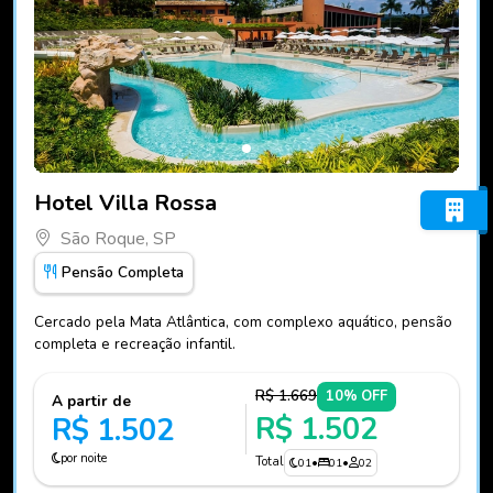
Fotos do hotel Hotel Villa Rossa
Hotel Villa Rossa
São Roque, SP
Pensão Completa
Cercado pela Mata Atlântica, com complexo aquático, pensão
completa e recreação infantil.
R$ 1.669
10% OFF
A partir de
R$ 1.502
R$ 1.502
por noite
Total
01
•
01
•
02