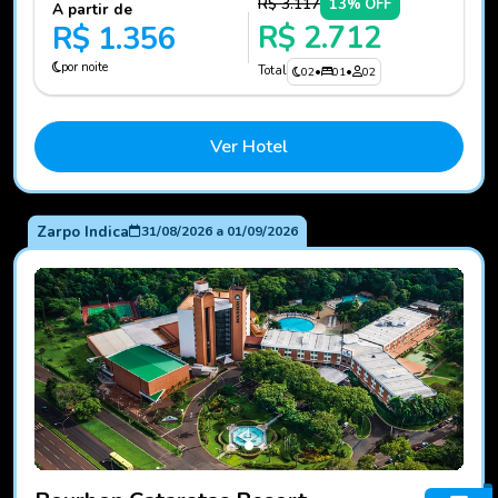
R$ 3.117
13% OFF
A partir de
R$ 2.712
R$ 1.356
por noite
Total
02
•
01
•
02
Ver Hotel
Zarpo Indica
31/08/2026
a
01/09/2026
Fotos do hotel Bourbon Cataratas Resort