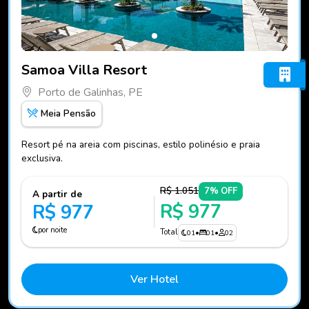
Fotos do hotel Samoa Villa Resort
Samoa Villa Resort
Porto de Galinhas, PE
Meia Pensão
Resort pé na areia com piscinas, estilo polinésio e praia
exclusiva.
R$ 1.051
7% OFF
A partir de
R$ 977
R$ 977
por noite
Total
01
•
01
•
02
Ver Hotel