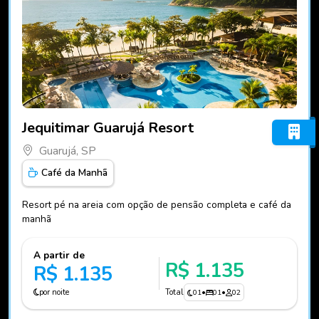
Fotos do hotel Jequitimar Guarujá Resort
Jequitimar Guarujá Resort
Guarujá, SP
Café da Manhã
Resort pé na areia com opção de pensão completa e café da
manhã
A partir de
R$ 1.135
R$ 1.135
por noite
Total
01
•
01
•
02