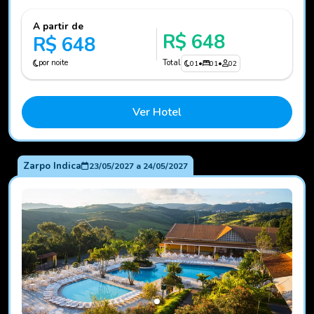
A partir de
R$ 648
R$ 648
por noite
Total
01
•
01
•
02
Ver Hotel
Zarpo Indica
23/05/2027
a
24/05/2027