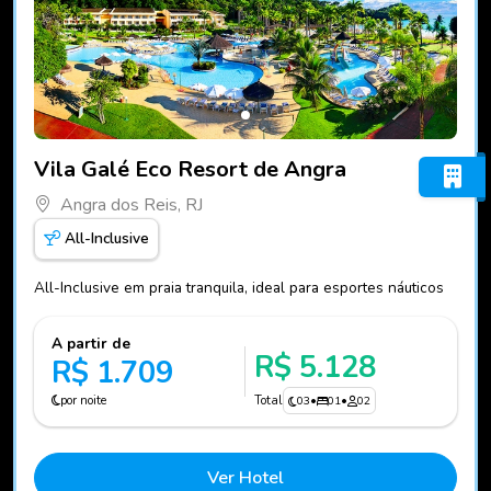
Fotos do hotel Vila Galé Eco Resort de Angra
Vila Galé Eco Resort de Angra
Angra dos Reis, RJ
All-Inclusive
All-Inclusive em praia tranquila, ideal para esportes náuticos
A partir de
R$ 5.128
R$ 1.709
por noite
Total
03
•
01
•
02
Ver Hotel