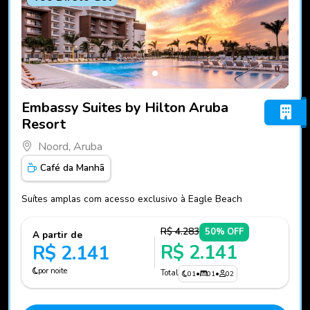
Fotos do hotel Embassy Suites by Hilton Aruba Resort
Embassy Suites by Hilton Aruba
Resort
Noord, Aruba
Café da Manhã
Suítes amplas com acesso exclusivo à Eagle Beach
R$ 4.283
50% OFF
A partir de
R$ 2.141
R$ 2.141
por noite
Total
01
•
01
•
02