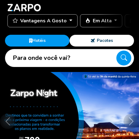
Vantagens A Gosto
Em Alta
Hotéis
Pacotes
Para onde você vai?
Anterior
Pró