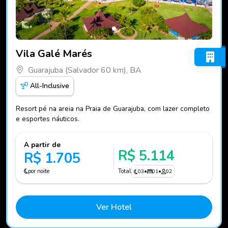
Fotos do hotel Vila Galé Marés
Vila Galé Marés
Guarajuba (Salvador 60 km), BA
All-Inclusive
Resort pé na areia na Praia de Guarajuba, com lazer completo
e esportes náuticos.
A partir de
R$ 5.114
R$ 1.705
por noite
Total
03
•
01
•
02
Ver Hotel