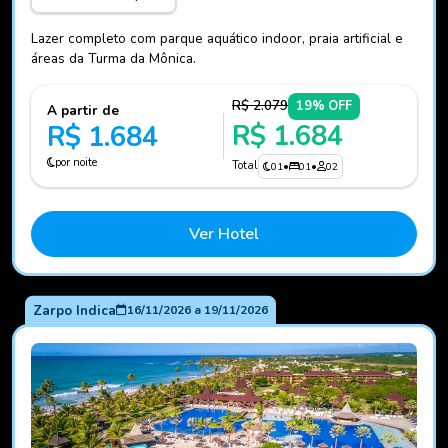
Lazer completo com parque aquático indoor, praia artificial e
áreas da Turma da Mônica.
R$ 2.079
19% OFF
A partir de
R$ 1.684
R$ 1.684
por noite
Total
01
•
01
•
02
Ver Hotel
Zarpo Indica
16/11/2026
a
19/11/2026