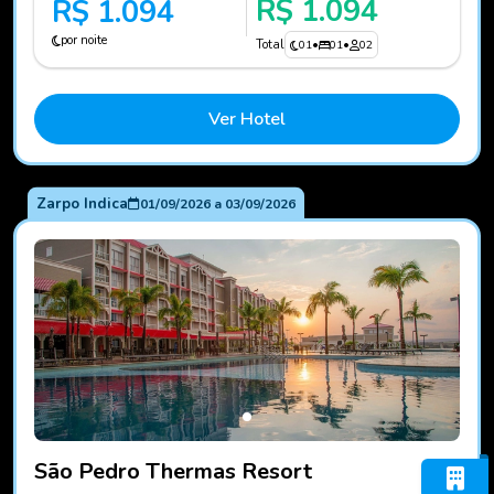
R$ 1.094
R$ 1.094
por noite
Total
01
•
01
•
02
Ver Hotel
Zarpo Indica
01/09/2026
a
03/09/2026
Fotos do hotel São Pedro Thermas Resort
São Pedro Thermas Resort