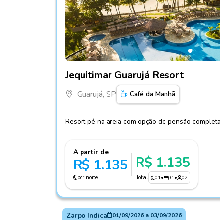
Fotos do hotel Jequitimar Guarujá Resort
Jequitimar Guarujá Resort
Guarujá, SP
Café da Manhã
Resort pé na areia com opção de pensão complet
A partir de
R$ 1.135
R$ 1.135
por noite
Total
01
•
01
•
02
Zarpo Indica
01/09/2026
a
03/09/2026