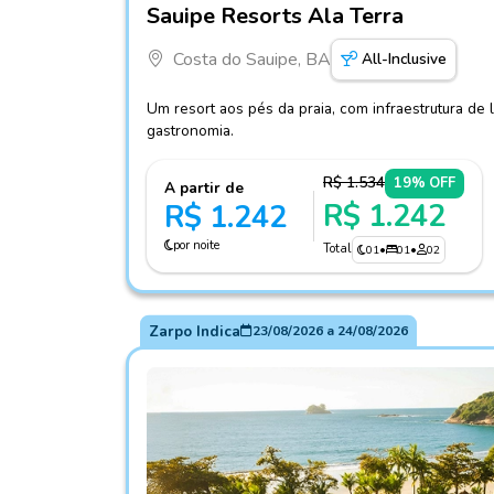
Sauipe Resorts Ala Terra
Costa do Sauipe, BA
All-Inclusive
Um resort aos pés da praia, com infraestrutura de 
gastronomia.
R$ 1.534
19% OFF
A partir de
R$ 1.242
R$ 1.242
por noite
Total
01
•
01
•
02
Zarpo Indica
23/08/2026
a
24/08/2026