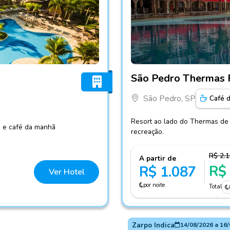
Fotos do hotel São Pedro 
São Pedro Thermas 
São Pedro, SP
Café 
Resort ao lado do Thermas de 
a e café da manhã
recreação.
R$ 2.
A partir de
R$
R$ 1.087
Ver Hotel
por noite
Total
Zarpo Indica
14/08/2026
a
16/