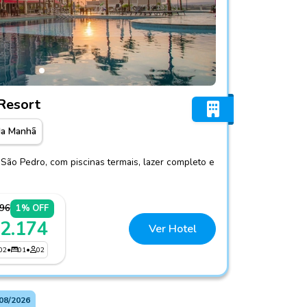
Thermas Resort
Resort
da Manhã
São Pedro, com piscinas termais, lazer completo e
196
1% OFF
 2.174
Ver Hotel
02
•
01
•
02
08/2026