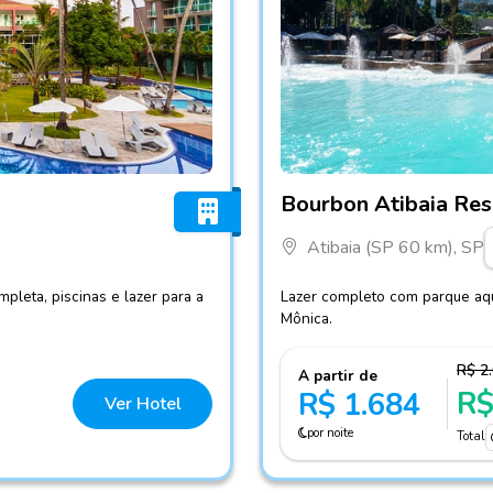
Fotos do hotel Bourbon Ati
Bourbon Atibaia Res
Atibaia (SP 60 km), SP
pleta, piscinas e lazer para a
Lazer completo com parque aquát
Mônica.
R$ 2
A partir de
R$
R$ 1.684
Ver Hotel
por noite
Total