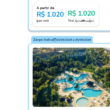
A partir de
R$ 1.020
R$ 1.020
por noite
Total
01
•
01
•
02
Zarpo Indica
03/09/2026
a
04/09/2026
Fotos do hotel Sauipe Resorts Ala Terra