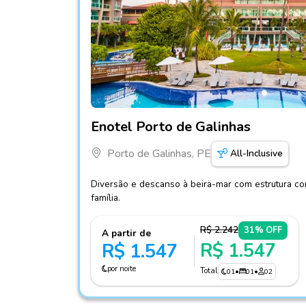
Fotos do hotel Enotel Porto de Galinhas
Enotel Porto de Galinhas
Porto de Galinhas, PE
All-Inclusive
Diversão e descanso à beira-mar com estrutura com
família.
R$ 2.242
31% OFF
A partir de
R$ 1.547
R$ 1.547
por noite
Total
01
•
01
•
02