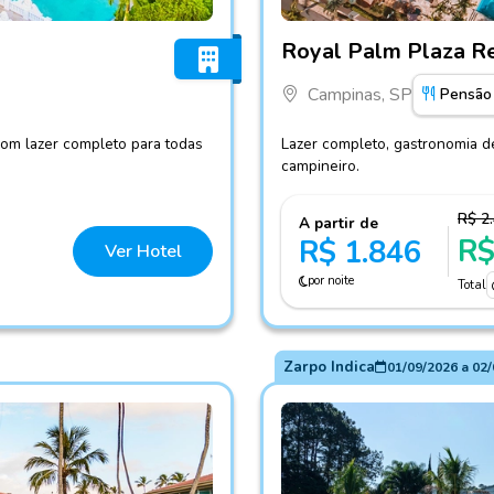
Fotos do hotel Royal Palm
Royal Palm Plaza R
Campinas, SP
Pensão
com lazer completo para todas
Lazer completo, gastronomia d
campineiro.
R$ 2
A partir de
R$
R$ 1.846
Ver Hotel
por noite
Total
Zarpo Indica
01/09/2026
a
02/