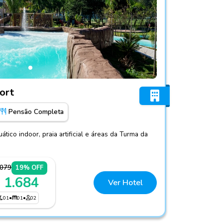
baia Resort
ort
Pensão Completa
ico indoor, praia artificial e áreas da Turma da
.079
19% OFF
 1.684
Ver Hotel
01
•
01
•
02