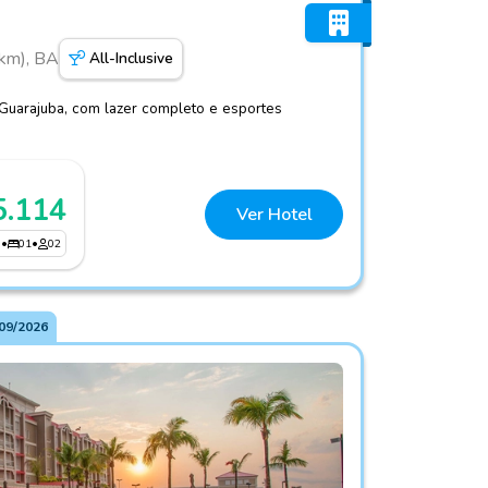
 km), BA
All-Inclusive
 Guarajuba, com lazer completo e esportes
5.114
Ver Hotel
3
•
01
•
02
09/2026