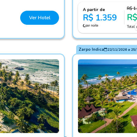
R$ 1
A partir de
R$
R$ 1.359
Ver Hotel
por noite
Total
Zarpo Indica
22/11/2026
a
25/
Fotos do hotel Vila Galé M