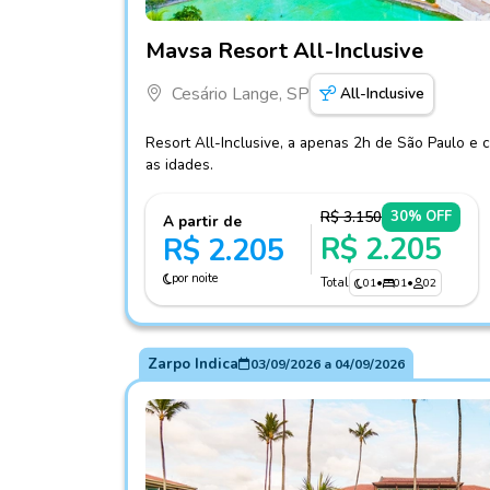
Fotos do hotel Mavsa Resort All-Inclusive
Mavsa Resort All-Inclusive
Cesário Lange, SP
All-Inclusive
Resort All-Inclusive, a apenas 2h de São Paulo e 
as idades.
R$ 3.150
30% OFF
A partir de
R$ 2.205
R$ 2.205
por noite
Total
01
•
01
•
02
Zarpo Indica
03/09/2026
a
04/09/2026