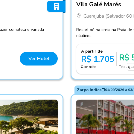
Vila Galé Marés
Guarajuba (Salvador 60
lazer completa e variada
Resort pé na areia na Praia de
náuticos.
A partir de
R$ 
R$ 1.705
Ver Hotel
por noite
Total
0
Zarpo Indica
01/09/2026
a
03/