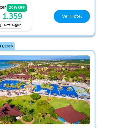
.699
20% OFF
 1.359
Ver Hotel
01
•
01
•
02
11/2026
arés