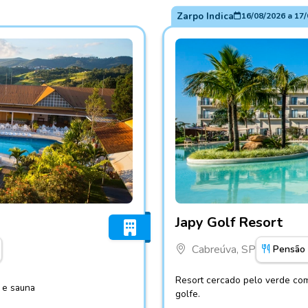
Zarpo Indica
16/08/2026
a
17/
Fotos do hotel Japy Golf Re
Japy Golf Resort
Cabreúva, SP
Pensão
Resort cercado pelo verde com
a e sauna
golfe.