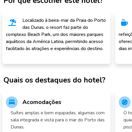
Por que escolher este hotel?
Localizado à beira-mar da Praia do Porto
das Dunas, o resort faz parte do
complexo Beach Park, um dos maiores parques
refeiç
aquáticos da América Latina, permitindo acesso
oferec
facilitado às atrações e experiências do destino.
dias i
Quais os destaques do hotel?
Acomodações
Suítes amplas e bem equipadas, algumas com
O ho
sala integrada e vista para o mar do Porto das
quad
Dunas.
pisc