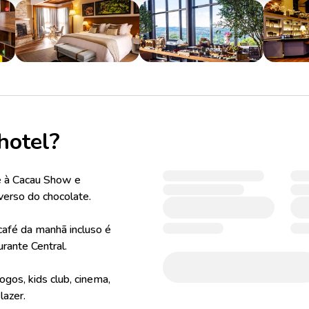
hotel?
e à Cacau Show e
verso do chocolate.
afé da manhã incluso é
urante Central.
ogos, kids club, cinema,
lazer.