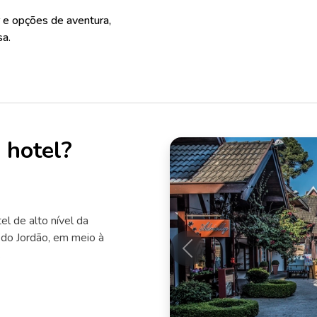
r e opções de aventura,
sa.
 hotel?
l de alto nível da
do Jordão, em meio à
.
Anterior