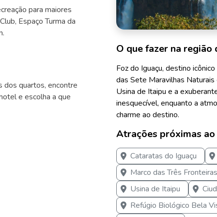
ecreação para maiores
 Club, Espaço Turma da
n.
O que fazer na região 
Foz do Iguaçu, destino icôni
das Sete Maravilhas Naturais 
s dos quartos, encontre
Usina de Itaipu e a exuberant
otel e escolha a que
inesquecível, enquanto a atmos
charme ao destino.
Atrações próximas ao
Cataratas do Iguaçu
Marco das Três Fronteira
Usina de Itaipu
Ciud
Refúgio Biológico Bela Vi