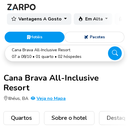
Vantagens A Gosto
Em Alta
C
Hotéis
Pacotes
Cana Brava All-Inclusive Resort
07 a 08/10 • 01 quarto • 02 hóspedes
Cana Brava All-Inclusive
Resort
Ilhéus, BA
Veja no Mapa
Quartos
Sobre o hotel
Destaqu