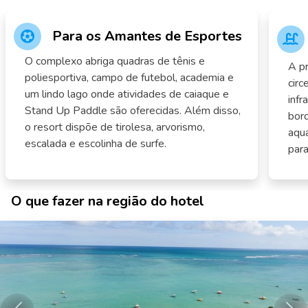
Para os Amantes de Esportes
O complexo abriga quadras de tênis e
A pr
poliesportiva, campo de futebol, academia e
circ
um lindo lago onde atividades de caiaque e
infr
Stand Up Paddle são oferecidas. Além disso,
bord
o resort dispõe de tirolesa, arvorismo,
aquá
escalada e escolinha de surfe.
para
O que fazer na região do hotel