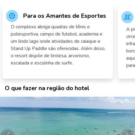
Para os Amantes de Esportes
O complexo abriga quadras de tênis e
A pr
poliesportiva, campo de futebol, academia e
circ
um lindo lago onde atividades de caiaque e
infr
Stand Up Paddle são oferecidas. Além disso,
bord
o resort dispõe de tirolesa, arvorismo,
aquá
escalada e escolinha de surfe.
para
O que fazer na região do hotel