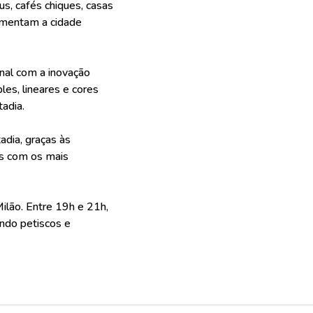
us, cafés chiques, casas
imentam a cidade
ional com a inovação
es, lineares e cores
tadia.
dia, graças às
as com os mais
ilão. Entre 19h e 21h,
ndo petiscos e