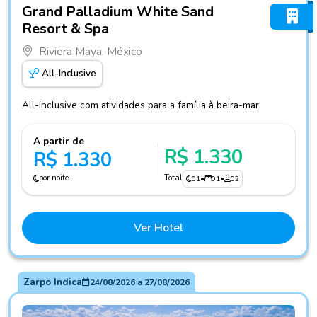
Fotos do hotel Grand Palladium White Sand Resort & Spa
Grand Palladium White Sand
Resort & Spa
Riviera Maya, México
All-Inclusive
All-Inclusive com atividades para a família à beira-mar
A partir de
R$ 1.330
R$ 1.330
por noite
Total
01
•
01
•
02
Ver Hotel
Zarpo Indica
24/08/2026
a
27/08/2026