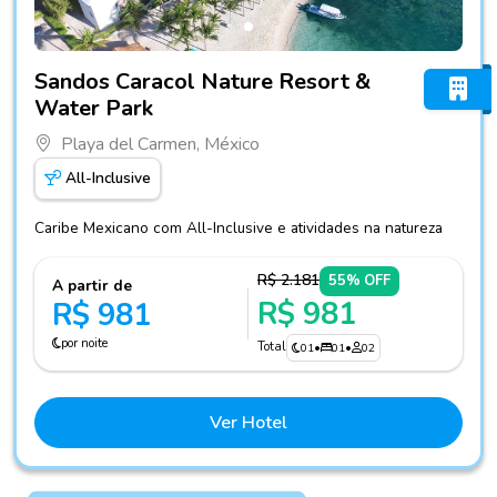
Fotos do hotel Sandos Caracol Nature Resort & Water Park
Sandos Caracol Nature Resort &
Water Park
Playa del Carmen, México
All-Inclusive
Caribe Mexicano com All-Inclusive e atividades na natureza
R$ 2.181
55% OFF
A partir de
R$ 981
R$ 981
por noite
Total
01
•
01
•
02
Ver Hotel