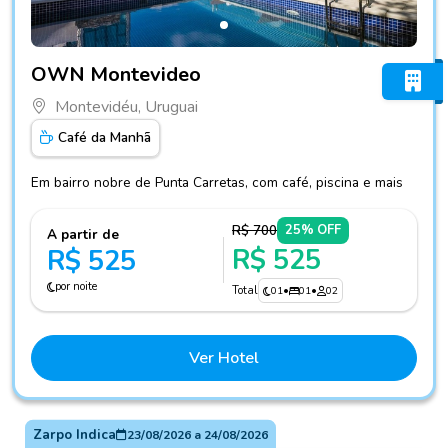
Fotos do hotel OWN Montevideo
OWN Montevideo
Montevidéu, Uruguai
Café da Manhã
Em bairro nobre de Punta Carretas, com café, piscina e mais
R$ 700
25% OFF
A partir de
R$ 525
R$ 525
por noite
Total
01
•
01
•
02
Ver Hotel
Zarpo Indica
23/08/2026
a
24/08/2026