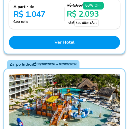
R$ 5.657
63% OFF
A partir de
R$ 2.093
R$ 1.047
por noite
Total
02
•
01
•
02
Ver Hotel
Zarpo Indica
30/08/2026
a
02/09/2026