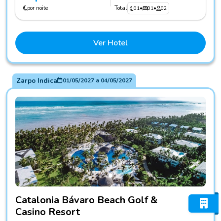
por noite
Total
01
•
01
•
02
Ver Hotel
Zarpo Indica
01/05/2027
a
04/05/2027
Fotos do hotel Catalonia Bávaro Beach Golf & Casino Resor
Catalonia Bávaro Beach Golf &
Casino Resort