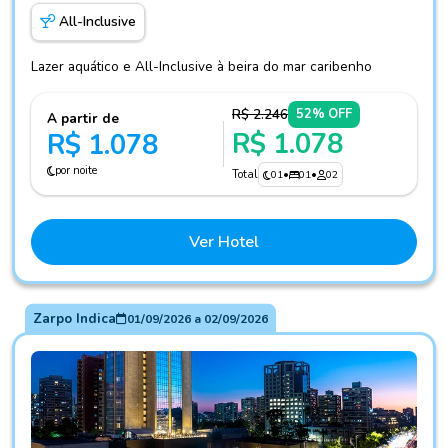
All-Inclusive
Lazer aquático e All-Inclusive à beira do mar caribenho
R$ 2.246
52% OFF
A partir de
R$ 1.078
R$ 1.078
por noite
Total
01
•
01
•
02
Ver Hotel
Zarpo Indica
01/09/2026
a
02/09/2026