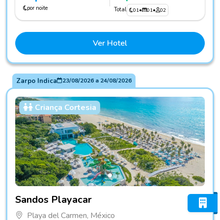
por noite
Total
01
•
01
•
02
Ver Hotel
Zarpo Indica
23/08/2026
a
24/08/2026
Criança Cortesia
Fotos do hotel Sandos Playacar
Sandos Playacar
Playa del Carmen, México