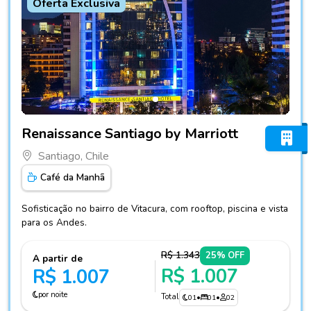
Oferta Exclusiva
Fotos do hotel Renaissance Santiago by Marriott
Renaissance Santiago by Marriott
Santiago, Chile
Café da Manhã
Sofisticação no bairro de Vitacura, com rooftop, piscina e vista
para os Andes.
R$ 1.343
25% OFF
A partir de
R$ 1.007
R$ 1.007
por noite
Total
01
•
01
•
02