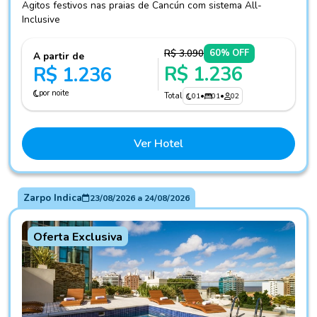
Agitos festivos nas praias de Cancún com sistema All-
Inclusive
R$ 3.090
60% OFF
A partir de
R$ 1.236
R$ 1.236
por noite
Total
01
•
01
•
02
Ver Hotel
Zarpo Indica
23/08/2026
a
24/08/2026
Oferta Exclusiva