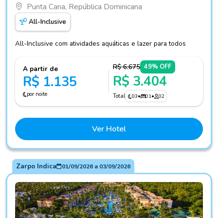
Punta Cana, República Dominicana
All-Inclusive
All-Inclusive com atividades aquáticas e lazer para todos
R$ 6.675
49% OFF
A partir de
R$ 3.404
R$ 1.135
por noite
Total
03
•
01
•
02
Ver Hotel
Zarpo Indica
01/09/2026
a
03/09/2026