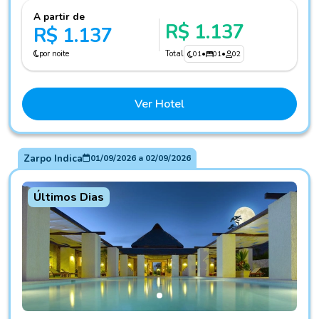
A partir de
R$ 1.137
R$ 1.137
por noite
Total
01
•
01
•
02
Ver Hotel
Zarpo Indica
01/09/2026
a
02/09/2026
Últimos Dias