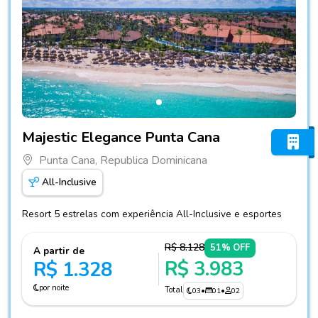
Fotos do hotel Majestic Elegance Punta Cana
Majestic Elegance Punta Cana
Punta Cana, Republica Dominicana
All-Inclusive
Resort 5 estrelas com experiência All-Inclusive e esportes
R$ 8.128
51% OFF
A partir de
R$ 3.983
R$ 1.328
por noite
Total
03
•
01
•
02