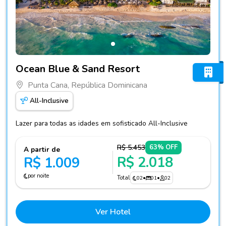
Fotos do hotel Ocean Blue & Sand Resort
Ocean Blue & Sand Resort
Punta Cana, República Dominicana
All-Inclusive
Lazer para todas as idades em sofisticado All-Inclusive
R$ 5.453
63% OFF
A partir de
R$ 2.018
R$ 1.009
por noite
Total
02
•
01
•
02
Ver Hotel