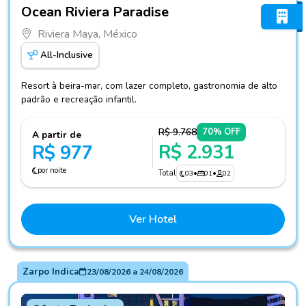
Fotos do hotel Ocean Riviera Paradise
Ocean Riviera Paradise
Riviera Maya, México
All-Inclusive
Resort à beira-mar, com lazer completo, gastronomia de alto
padrão e recreação infantil.
R$ 9.768
70% OFF
A partir de
R$ 2.931
R$ 977
por noite
Total
03
•
01
•
02
Ver Hotel
Zarpo Indica
23/08/2026
a
24/08/2026