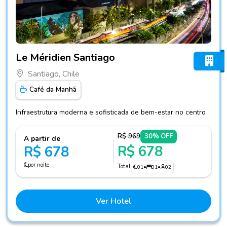
Fotos do hotel Le Méridien Santiago
Le Méridien Santiago
Santiago, Chile
Café da Manhã
Infraestrutura moderna e sofisticada de bem-estar no centro
R$ 969
30% OFF
A partir de
R$ 678
R$ 678
por noite
Total
01
•
01
•
02
Ver Hotel