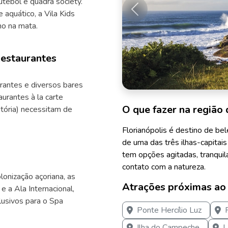
utebol e quadra society.
aquático, a Vila Kids
Anterior
no na mata.
Restaurantes
rantes e diversos bares
aurantes à la carte
O que fazer na região 
itória) necessitam de
Florianópolis é destino de bel
de uma das três ilhas-capitais 
tem opções agitadas, tranquil
contato com a natureza.
lonização açoriana, as
Atrações próximas ao
 a Ala Internacional,
lusivos para o Spa
Ponte Hercílio Luz
Ilha do Campeche
L