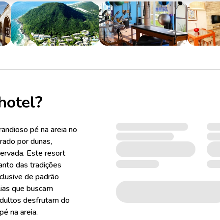
hotel?
andioso pé na areia no
rado por dunas,
ervada. Este resort
canto das tradições
nclusive de padrão
ílias que buscam
adultos desfrutam do
é na areia.