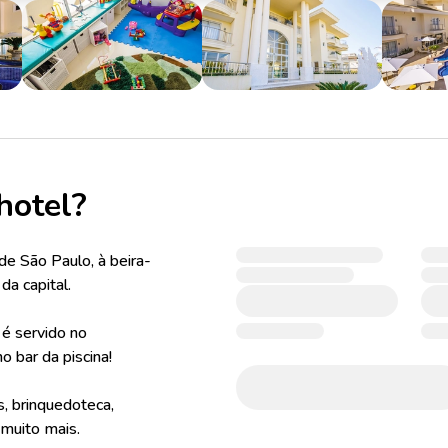
hotel?
de São Paulo, à beira-
a capital.
 é servido no
o bar da piscina!
, brinquedoteca,
 muito mais.