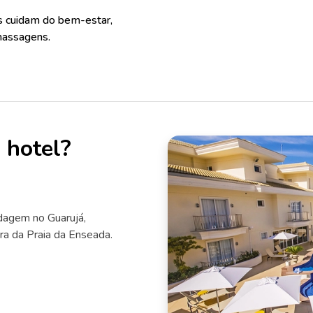
os cuidam do bem-estar,
 massagens.
 hotel?
dagem no Guarujá,
ira da Praia da Enseada.