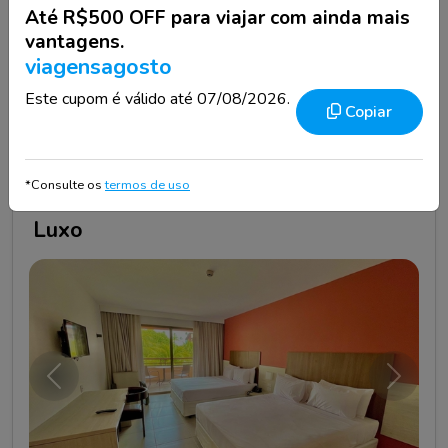
Até R$500 OFF para viajar com ainda mais
vantagens.
viagensagosto
Conheça os quartos
Este cupom é válido até 07/08/2026.
Copiar
Quarto 01
para 02 adultos
*Consulte os
termos de uso
Luxo
Anterior
Próxim