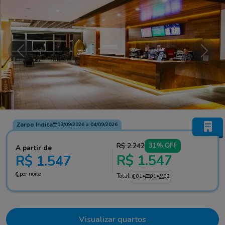
Anterior
Próxi
Zarpo Indica
03/09/2026
a
04/09/2026
R$ 2.242
31% OFF
A partir de
R$ 1.547
R$ 1.547
por noite
Total
01
•
01
•
02
Visualizar quartos