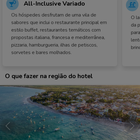
All-Inclusive Variado
Os hóspedes desfrutam de uma vila de
O la
sabores que inclui o restaurante principal em
da p
estilo buffet, restaurantes temáticos com
para
propostas italiana, francesa e mediterrânea,
lent
pizzaria, hamburgueria, ilhas de petiscos,
brin
sorvetes e bares molhados.
O que fazer na região do hotel
Anterior
Pró