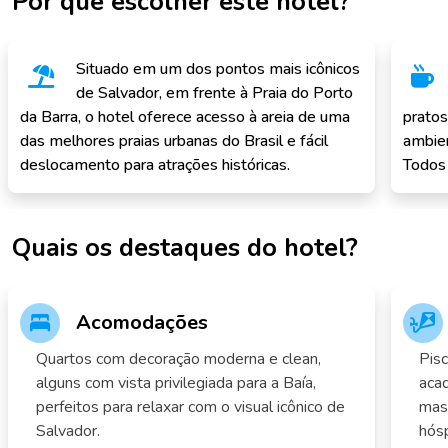
Por que escolher este hotel?
Situado em um dos pontos mais icônicos
de Salvador, em frente à Praia do Porto
da Barra, o hotel oferece acesso à areia de uma
pratos
das melhores praias urbanas do Brasil e fácil
ambien
deslocamento para atrações históricas.
Todos 
Quais os destaques do hotel?
Acomodações
Quartos com decoração moderna e clean,
Pisc
alguns com vista privilegiada para a Baía,
acad
perfeitos para relaxar com o visual icônico de
mass
Salvador.
hós