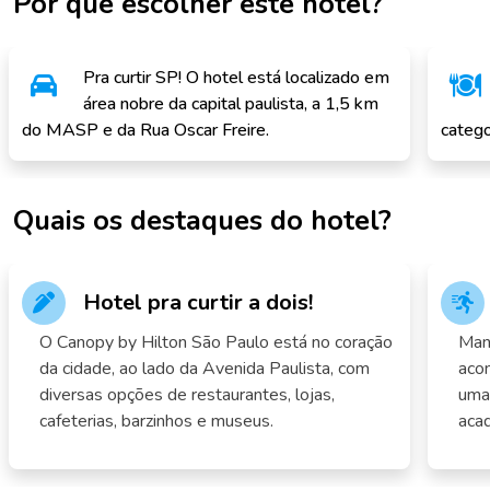
Por que escolher este hotel?
Pra curtir SP! O hotel está localizado em
área nobre da capital paulista, a 1,5 km
do MASP e da Rua Oscar Freire.
catego
Quais os destaques do hotel?
Hotel pra curtir a dois!
O Canopy by Hilton São Paulo está no coração
Man
da cidade, ao lado da Avenida Paulista, com
aco
diversas opções de restaurantes, lojas,
uma 
cafeterias, barzinhos e museus.
aca