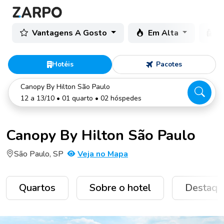
Vantagens A Gosto
Em Alta
C
Hotéis
Pacotes
Canopy By Hilton São Paulo
12 a 13/10 • 01 quarto • 02 hóspedes
Canopy By Hilton São Paulo
São Paulo, SP
Veja no Mapa
Quartos
Sobre o hotel
Destaqu