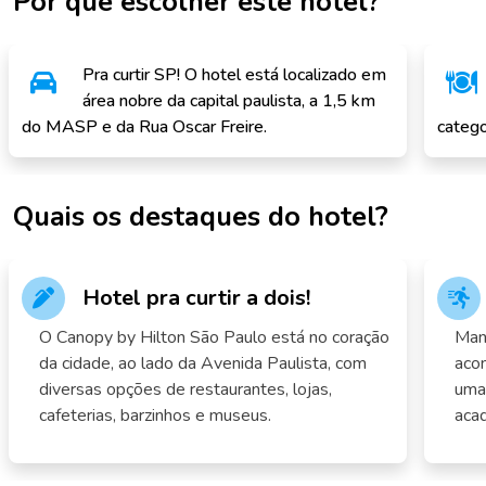
Por que escolher este hotel?
Pra curtir SP! O hotel está localizado em
área nobre da capital paulista, a 1,5 km
do MASP e da Rua Oscar Freire.
catego
Quais os destaques do hotel?
Hotel pra curtir a dois!
O Canopy by Hilton São Paulo está no coração
Man
da cidade, ao lado da Avenida Paulista, com
aco
diversas opções de restaurantes, lojas,
uma 
cafeterias, barzinhos e museus.
aca