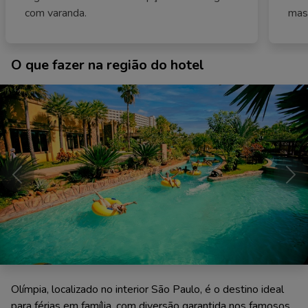
com varanda.
mas
O que fazer na região do hotel
Anterior
Pró
Olímpia, localizado no interior São Paulo, é o destino ideal
para férias em família, com diversão garantida nos famosos