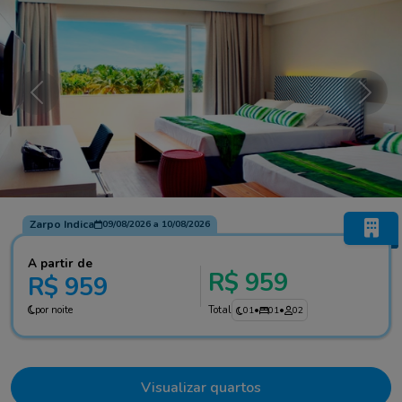
Anterior
Próxi
Zarpo Indica
09/08/2026
a
10/08/2026
A partir de
R$ 959
R$ 959
por noite
Total
01
•
01
•
02
Visualizar quartos