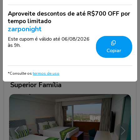
todas as idades
Aproveite descontos de até R$700 OFF por
Política de Cancelamento do Quarto:
tempo limitado
Gratuito
Ver regras
zarponight
Este cupom é válido até 06/08/2026
Selecionar
R$ 1.629,10
às 9h.
Copiar
Até 12x no cartão
01
•
02
Taxas e impostos incluídos
*Consulte os
termos de uso
Superior Família
Anterior
Próxim