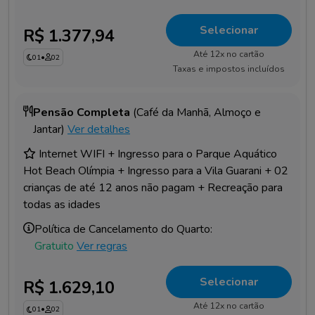
Selecionar
R$ 1.377,94
Até 12x no cartão
01
•
02
Taxas e impostos incluídos
Pensão Completa
(Café da Manhã, Almoço e
Jantar)
Ver detalhes
Internet WIFI + Ingresso para o Parque Aquático
Hot Beach Olímpia + Ingresso para a Vila Guarani + 02
crianças de até 12 anos não pagam + Recreação para
todas as idades
Política de Cancelamento do Quarto:
Gratuito
Ver regras
Selecionar
R$ 1.629,10
Até 12x no cartão
01
•
02