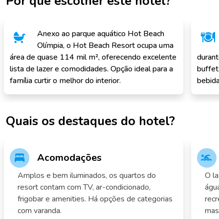
Por que escolher este hotel?
Anexo ao parque aquático Hot Beach
Olímpia, o Hot Beach Resort ocupa uma
área de quase 114 mil m², oferecendo excelente
durant
lista de lazer e comodidades. Opção ideal para a
buffet
família curtir o melhor do interior.
bebida
Quais os destaques do hotel?
Acomodações
Amplos e bem iluminados, os quartos do
O la
resort contam com TV, ar-condicionado,
água
frigobar e amenities. Há opções de categorias
recr
com varanda.
mas