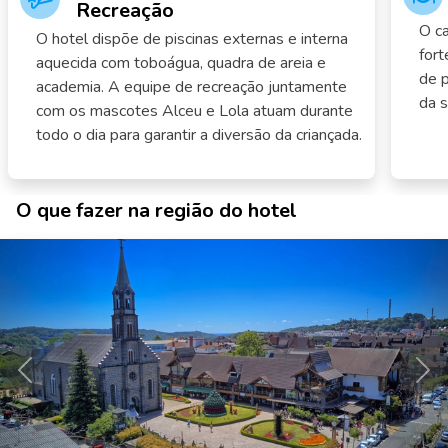
Recreação
O ca
O hotel dispõe de piscinas externas e interna
for
aquecida com toboágua, quadra de areia e
de p
academia. A equipe de recreação juntamente
da s
com os mascotes Alceu e Lola atuam durante
todo o dia para garantir a diversão da criançada.
O que fazer na região do hotel
Anterior
Pró