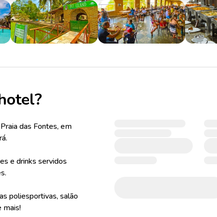
hotel?
da Praia das Fontes, em
rá.
ões e drinks servidos
s.
as poliesportivas, salão
e mais!