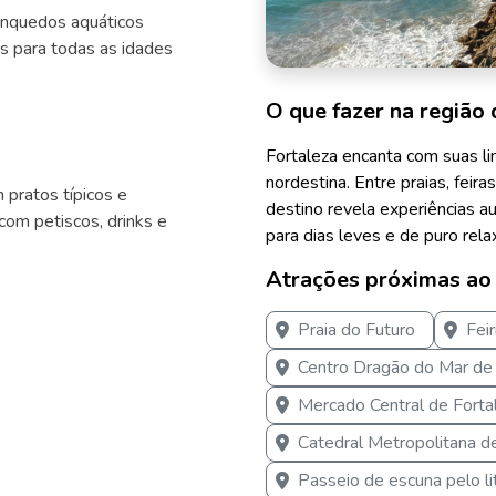
inquedos aquáticos
as para todas as idades
O que fazer na região 
Fortaleza encanta com suas lin
nordestina. Entre praias, feir
 pratos típicos e
destino revela experiências au
com petiscos, drinks e
para dias leves e de puro rel
Atrações próximas ao
Praia do Futuro
Fei
Centro Dragão do Mar de 
Mercado Central de Forta
Catedral Metropolitana d
Passeio de escuna pelo li