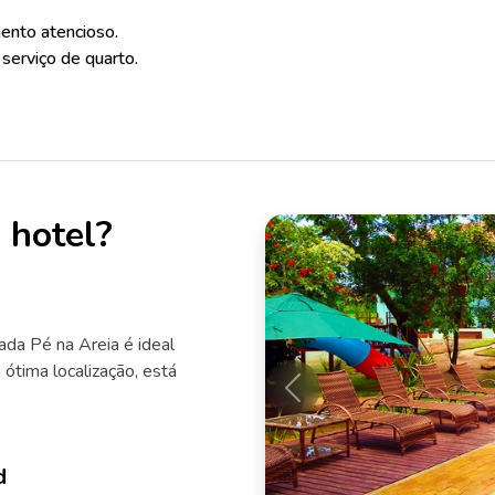
nto atencioso.
erviço de quarto.
 hotel?
ada Pé na Areia é ideal
 ótima localização, está
Anterior
d