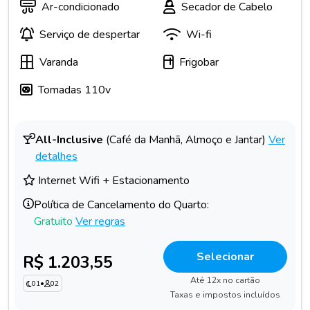
Ar-condicionado
Secador de Cabelo
Serviço de despertar
Wi-fi
Varanda
Frigobar
Tomadas 110v
All-Inclusive
(Café da Manhã, Almoço e Jantar)
Ver
detalhes
Internet Wifi + Estacionamento
Política de Cancelamento do Quarto:
Gratuito
Ver regras
Selecionar
R$ 1.203,55
Até 12x no cartão
01
•
02
Taxas e impostos incluídos