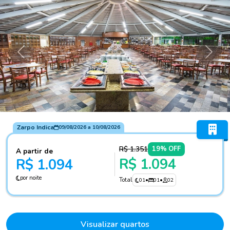
Anterior
Próxi
Zarpo Indica
09/08/2026
a
10/08/2026
R$ 1.351
19% OFF
A partir de
R$ 1.094
R$ 1.094
por noite
Total
01
•
01
•
02
Visualizar quartos