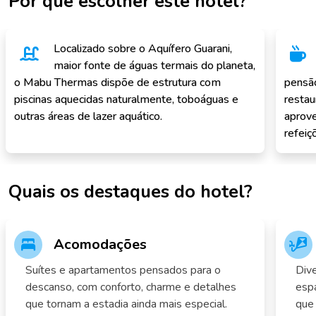
Por que escolher este hotel?
Localizado sobre o Aquífero Guarani,
maior fonte de águas termais do planeta,
o Mabu Thermas dispõe de estrutura com
pensão
piscinas aquecidas naturalmente, toboáguas e
restau
outras áreas de lazer aquático.
aprove
refeiç
Quais os destaques do hotel?
Acomodações
Suítes e apartamentos pensados para o
Dive
descanso, com conforto, charme e detalhes
espa
que tornam a estadia ainda mais especial.
que