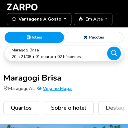
Vantagens A Gosto
Em Alta
Hotéis
Pacotes
Maragogi Brisa
20 a 21/08 • 01 quarto • 02 hóspedes
Maragogi Brisa
Maragogi, AL
Veja no Mapa
Quartos
Sobre o hotel
Destaqu